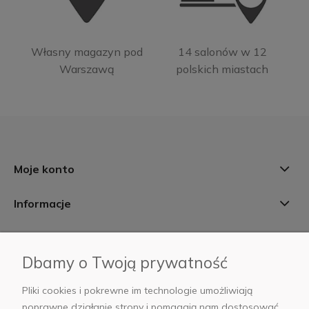
Własny magazyn pod
14 salonów w 12
Warszawą
polskich miastach
Moje konto
Informacje
Płatności i dostawa
Dbamy o Twoją prywatność
AB Foto
Pliki cookies i pokrewne im technologie umożliwiają
poprawne działanie strony i pomagają nam dostosować