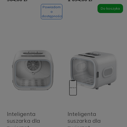
Luxury
Standard
Powiadom
Do koszyka
o
dostępności
Inteligenta
Inteligenta
suszarka dla
suszarka dla