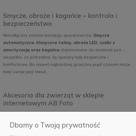
Smycze, obroże i kagańce – kontrola i
bezpieczeństwo
Nieodłączny zestaw każdego spacerowicza.
Smycze
automatyczne, klasyczne taśmy, obroże LED, szelki z
amortyzacją oraz kagańce
dopasowane do anatomii psa –
wszystko, co potrzebne, by spacery były bezpieczne i
komfortowe. Bo nawet najbardziej grzeczny pupil czasem może
mieć swoje pięć minut…
Akcesoria dla zwierząt w sklepie
internetowym AB Foto
Kategoria „dla zwierząt” to nie tylko sklep – to ekosystem
produktów, które poprawiają jakość życia twojego pupila i twoją
Dbamy o Twoją prywatność
wygodę. Od misek i poideł, przez samoczyszczące kuwety i