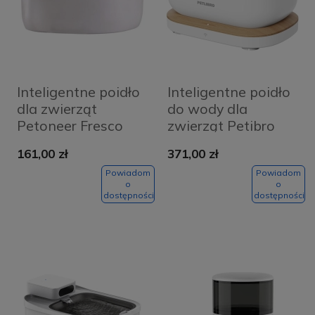
Inteligentne poidło
Inteligentne poidło
dla zwierząt
do wody dla
Petoneer Fresco
zwierząt Petibro
EzGo
Dockstream 2.5L
161,00 zł
371,00 zł
Białe - White
Powiadom
Powiadom
o
o
dostępności
dostępności