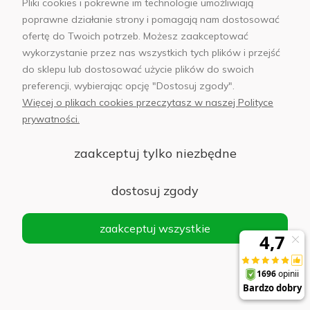
pachnące domy, po plecaki i zabawki – wszystko w jednym
Pliki cookies i pokrewne im technologie umożliwiają
miejscu. Wybieraj świadomie, dbaj kompleksowo, kochaj mądrze.
poprawne działanie strony i pomagają nam dostosować
ofertę do Twoich potrzeb. Możesz zaakceptować
wykorzystanie przez nas wszystkich tych plików i przejść
do sklepu lub dostosować użycie plików do swoich
preferencji, wybierając opcję "Dostosuj zgody".
Więcej o plikach cookies przeczytasz w naszej Polityce
prywatności.
zaakceptuj tylko niezbędne
dostosuj zgody
Od ponad 25 lat na
Renomowani producenci
polskim rynku
zaakceptuj wszystkie