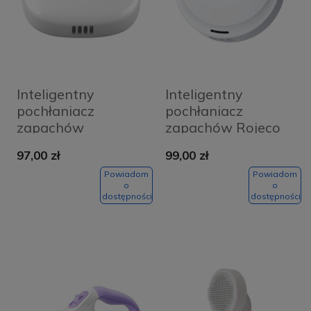
Inteligentny
Inteligentny
pochłaniacz
pochłaniacz
zapachów
zapachów Rojeco
Petoneer Smart
Cat Litter Box
97,00 zł
99,00 zł
Odor Eliminator Pro
Deodorizer
Powiadom
Powiadom
o
o
dostępności
dostępności