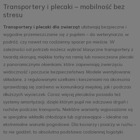
Transportery i plecaki – mobilność bez
stresu
Transportery i plecaki dla zwierząt
ułatwiają bezpieczne i
wygodne przemieszczanie się z pupilem – do weterynarza, w
podróż, czy nawet na codzienny spacer po mieście. W
zależności od potrzeb możesz wybrać klasyczne transportery z
twardą skorupą, miękkie torby na ramię lub nowoczesne plecaki
z panoramicznymi okienkami, które zapewniają zwierzęciu
widoczność i poczucie bezpieczeństwa. Modele wentylowane,
składane, z regulowanymi szelkami i kieszeniami na akcesoria
sprawdzają się zarówno w komunikacji miejskiej, jak i podczas
dłuższych wycieczek. Coraz więcej plecaków posiada też
systemy amortyzacji, dzięki którym pupil nie odczuwa drgań i
ruchów podczas transportu. Niektóre warianty wyposażone są
w specjalne wkładki chłodzące lub ogrzewające – idealne na
ekstremalne warunki pogodowe. Dla kociarzy i psiarzy w ruchu –
to nie gadżet, to absolutna podstawa codziennej logistyki.