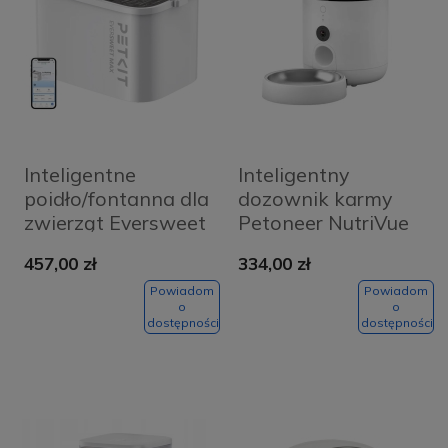
Inteligentne
Inteligentny
poidło/fontanna dla
dozownik karmy
zwierząt Eversweet
Petoneer NutriVue
Max Petkit
457,00 zł
334,00 zł
Powiadom
Powiadom
o
o
dostępności
dostępności