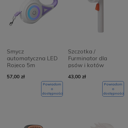
Smycz
Szczotka /
automatyczna LED
Furminator dla
Rojeco 5m
psów i kotów
(fioletowa)
Petkit
57,00 zł
43,00 zł
Powiadom
Powiadom
o
o
dostępności
dostępności