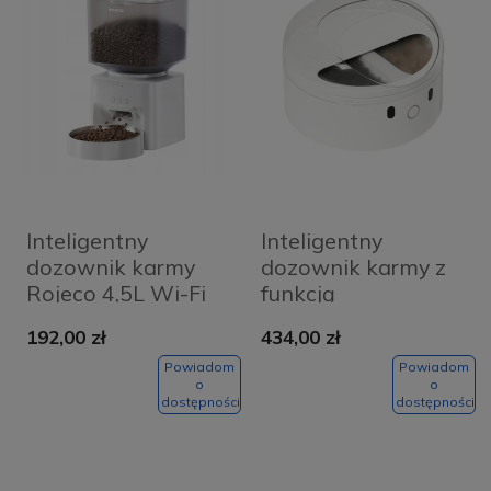
Inteligentny
Inteligentny
dozownik karmy
dozownik karmy z
Rojeco 4,5L Wi-Fi
funkcją
Biały - White
rozpoznawania
192,00 zł
434,00 zł
kota CatLink F03
Standard
Powiadom
Powiadom
o
o
dostępności
dostępności