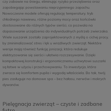
czy zabawie na śniegu, eliminując ryzyko przeziębienia oraz
zapobiegając powstawaniu nieprzyjemnego zapachu.
Nowoczesne modele oferują regulację temperatury, tryb
chłodnego nawiewu, różne poziomy mocy oraz końcówki
dostosowane do różnych typów sierści, co pozwala na
dopasowanie urządzenia do indywidualnych potrzeb zwierzaka.
Wiele suszarek zostało zaprojektowanych z myślą o cichej pracy,
by zminimalizować stres i lęk u wrażliwych zwierząt. Niektóre
wersje mają również funkcję jonizacji, która redukuje
elektryzowanie się sierści i ułatwia rozczesywanie. Dzięki
kompaktowej konstrukcji i ergonomicznemu uchwytowi suszarki
są łatwe w użyciu i przechowywaniu. To inwestycja, która
zwraca się komfortem pupila i wygodą właściciela. Bo tak, twój
pies zasługuje na domowe spa – bez hałasu, nerwów i mokrych
dywanów.
Pielęgnacja zwierząt – czyste i zadbane
futro