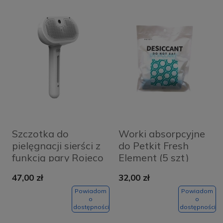
Szczotka do
Worki absorpcyjne
pielęgnacji sierści z
do Petkit Fresh
funkcją pary Rojeco
Element (5 szt)
(biała)
47,00 zł
32,00 zł
Powiadom
Powiadom
o
o
dostępności
dostępności