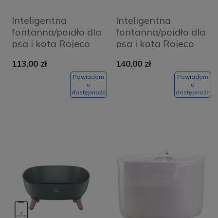
Inteligentna
Inteligentna
fontanna/poidło dla
fontanna/poidło dla
psa i kota Rojeco
psa i kota Rojeco
2,5L (czarne)
Wireless 2,5L
113,00 zł
140,00 zł
Powiadom
Powiadom
o
o
dostępności
dostępności