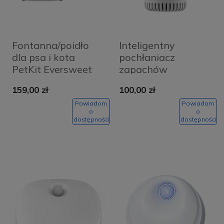
Fontanna/poidło
Inteligentny
dla psa i kota
pochłaniacz
PetKit Eversweet
zapachów
SOLO SE (ciemny
Petoneer Smart
159,00 zł
100,00 zł
szary)
Odor Eliminator
Powiadom
Powiadom
o
o
dostępności
dostępności