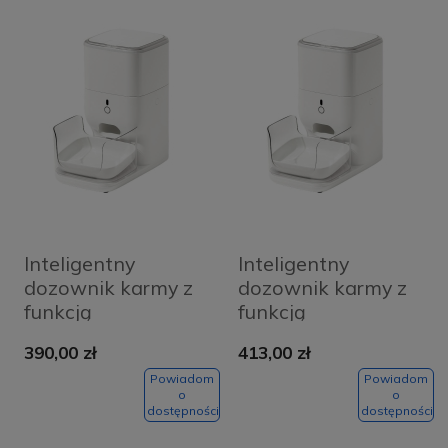
Inteligentny
Inteligentny
dozownik karmy z
dozownik karmy z
funkcją
funkcją
rozpoznawania
rozpoznawania
390,00 zł
413,00 zł
kota CatLink F04
kota Fresh 2
STD
CatLink F04 PRO
Powiadom
Powiadom
o
o
dostępności
dostępności