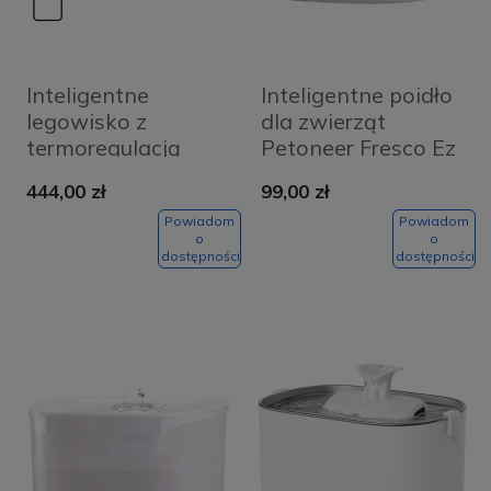
Inteligentne
Inteligentne poidło
legowisko z
dla zwierząt
termoregulacją
Petoneer Fresco Ez
Petoneer Cozy Sofa
444,00 zł
99,00 zł
Powiadom
Powiadom
o
o
dostępności
dostępności