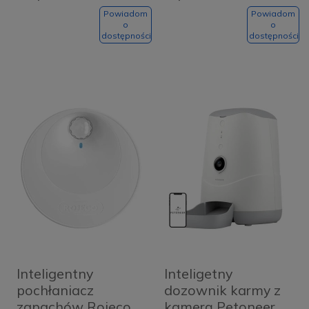
Powiadom
Powiadom
o
o
dostępności
dostępności
Inteligentny
Inteligetny
pochłaniacz
dozownik karmy z
zapachów Rojeco
kamerą Petoneer