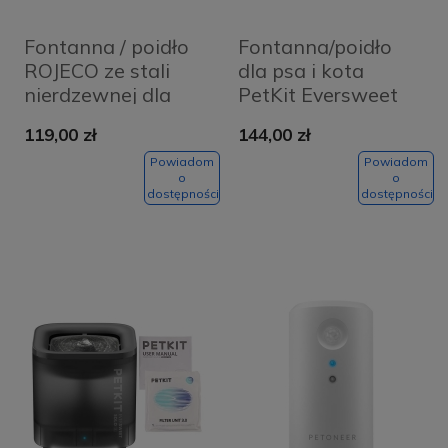
Fontanna / poidło
Fontanna/poidło
ROJECO ze stali
dla psa i kota
nierdzewnej dla
PetKit Eversweet
psa i kota 2L
SOLO SE
119,00 zł
144,00 zł
Powiadom
Powiadom
o
o
dostępności
dostępności