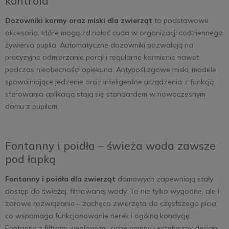
kontrola
Dozowniki karmy oraz miski dla zwierząt
to podstawowe
akcesoria, które mogą zdziałać cuda w organizacji codziennego
żywienia pupila. Automatyczne dozowniki pozwalają na
precyzyjne odmierzanie porcji i regularne karmienie nawet
podczas nieobecności opiekuna. Antypoślizgowe miski, modele
spowalniające jedzenie oraz inteligentne urządzenia z funkcją
sterowania aplikacją stają się standardem w nowoczesnym
domu z pupilem.
Fontanny i poidła – świeża woda zawsze
pod łapką
Fontanny i poidła dla zwierząt
domowych zapewniają stały
dostęp do świeżej, filtrowanej wody. To nie tylko wygodne, ale i
zdrowe rozwiązanie – zachęca zwierzęta do częstszego picia,
co wspomaga funkcjonowanie nerek i ogólną kondycję.
Fontanny z filtrami węglowymi, ciche pompy i estetyczny design