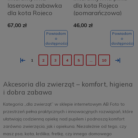
laserowa zabawka
dla kota Rojeco
dla kota Rojeco
(pomarańczowa)
67,00 zł
46,00 zł
Powiadom
Powiadom
o
o
dostępności
dostępności
«
»
1
2
3
4
5
...
10
Akcesoria dla zwierząt – komfort, higiena
i dobra zabawa
Kategoria „dla zwierząt” w sklepie internetowym AB Foto to
przestrzeń pełna praktycznych i innowacyjnych rozwiązań, które
ułatwiają codzienną opiekę nad pupilem i podnoszą komfort
zarówno zwierzęcia, jak i opiekuna. Niezależnie od tego, czy
masz psa, kota, królika, fretkę, czy innego domowego