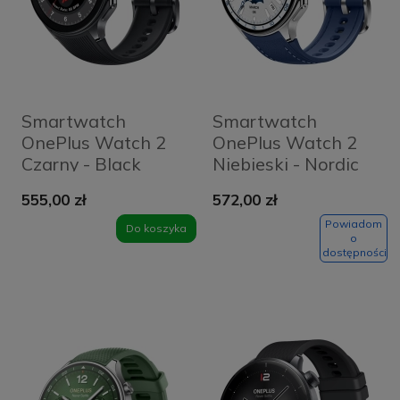
Smartwatch
Smartwatch
OnePlus Watch 2
OnePlus Watch 2
Czarny - Black
Niebieski - Nordic
Steel
Blue Edition
555,00 zł
572,00 zł
Powiadom
Do koszyka
o
dostępności