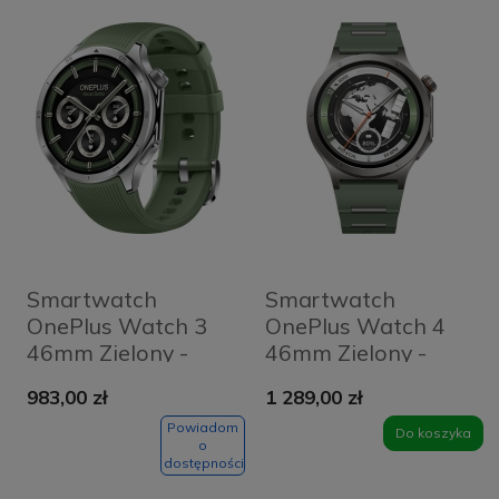
Smartwatch
Smartwatch
OnePlus Watch 3
OnePlus Watch 4
46mm Zielony -
46mm Zielony -
Green
Evergreen
983,00 zł
1 289,00 zł
Powiadom
Do koszyka
o
dostępności