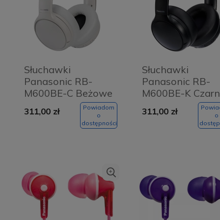
Słuchawki
Słuchawki
Panasonic RB-
Panasonic RB-
M600BE-C Beżowe
M600BE-K Czarn
- Sand Beige
- Black
Powiadom
Powi
311,00 zł
311,00 zł
o
o
dostępności
dostęp