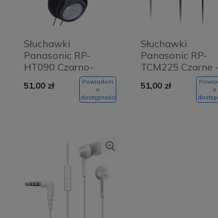
Słuchawki
Słuchawki
Panasonic RP-
Panasonic RP-
HT090 Czarno-
TCM225 Czarne 
szare - Black and
Black
Powiadom
Powi
51,00 zł
51,00 zł
grey
o
o
dostępności
dostęp