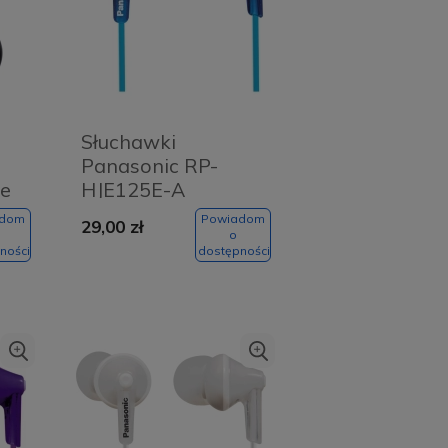
Słuchawki
Panasonic RP-
e
HJE125E-A
Niebieskie - Blue
adom
Powiadom
29,00 zł
o
ności
dostępności