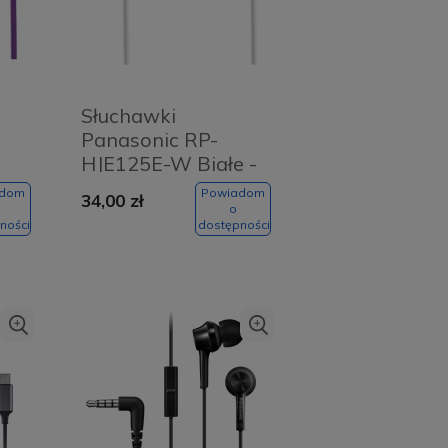
Słuchawki
Panasonic RP-
HJE125E-W Białe -
le
White
adom
Powiadom
34,00 zł
o
ności
dostępności