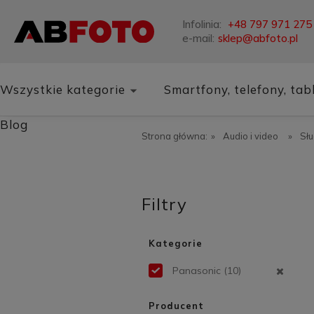
Infolinia:
+48 797 971 275
e-mail:
sklep@abfoto.pl
Wszystkie kategorie
Smartfony, telefony, tab
Blog
Strona główna:
»
Audio i video
»
Sł
Filtry
Kategorie
Panasonic
(10)
Producent