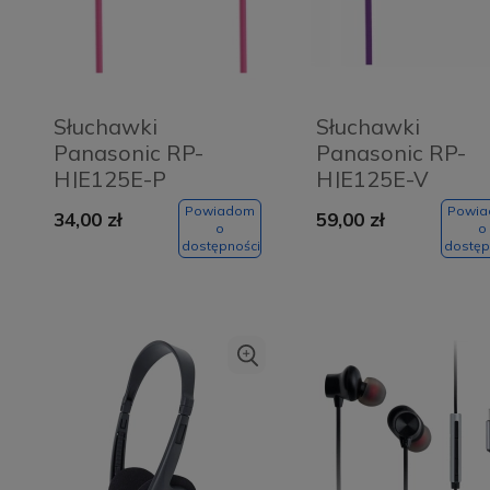
Słuchawki
Słuchawki
Panasonic RP-
Panasonic RP-
HJE125E-P
HJE125E-V
Różowe - Pink
Fioletowe - Purp
Powiadom
Powi
34,00 zł
59,00 zł
o
o
dostępności
dostęp