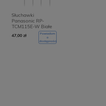
Słuchawki
Panasonic RP-
TCM115E-W Białe
- White
Powiadom
47,00 zł
o
dostępności