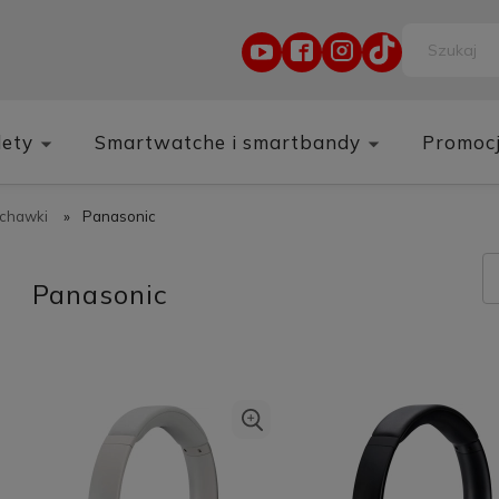
lety
Smartwatche i smartbandy
Promoc
uchawki
»
Panasonic
Panasonic