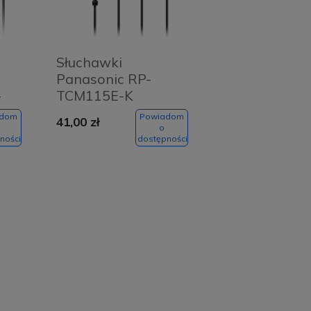
Słuchawki
Panasonic RP-
-
TCM115E-K
Czarne - Black
adom
Powiadom
41,00 zł
o
ności
dostępności