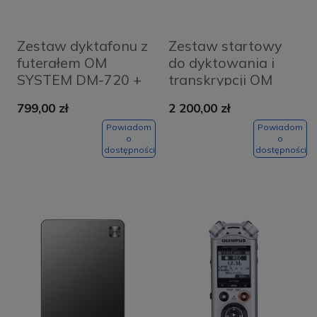
Zestaw dyktafonu z
Zestaw startowy
futerałem OM
do dyktowania i
SYSTEM DM-720 +
transkrypcji OM
CS150
SYSTEM DS-
799,00 zł
2 200,00 zł
2600+AS-2400
Powiadom
Powiadom
o
o
dostępności
dostępności