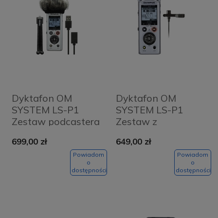
Dyktafon OM
Dyktafon OM
SYSTEM LS-P1
SYSTEM LS-P1
Zestaw podcastera
Zestaw z
mikrofonem
699,00 zł
649,00 zł
krawatowym
Powiadom
Powiadom
o
o
dostępności
dostępności