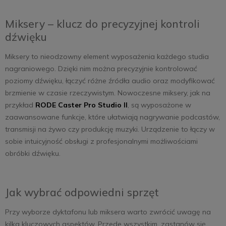
Miksery – klucz do precyzyjnej kontroli
dźwięku
Miksery to nieodzowny element wyposażenia każdego studia
nagraniowego. Dzięki nim można precyzyjnie kontrolować
poziomy dźwięku, łączyć różne źródła audio oraz modyfikować
brzmienie w czasie rzeczywistym. Nowoczesne miksery, jak na
przykład
RODE Caster Pro Studio II
, są wyposażone w
zaawansowane funkcje, które ułatwiają nagrywanie podcastów,
transmisji na żywo czy produkcję muzyki. Urządzenie to łączy w
sobie intuicyjność obsługi z profesjonalnymi możliwościami
obróbki dźwięku.
Jak wybrać odpowiedni sprzęt
Przy wyborze dyktafonu lub miksera warto zwrócić uwagę na
kilka kluczowych aspektów. Przede wszystkim, zastanów się,