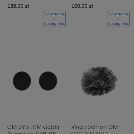
139,00 zł
109,00 zł
Powiadom
Powiadom
o
o
dostępności
dostępności
OM SYSTEM Gąbki
Wiatrochron OM
(5 par) do E88, 95,
SYSTEM WJ2