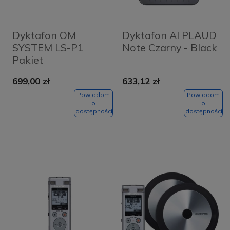
Dyktafon OM
Dyktafon AI PLAUD
SYSTEM LS-P1
Note Czarny - Black
Pakiet
dziennikarski
699,00 zł
633,12 zł
Powiadom
Powiadom
o
o
dostępności
dostępności