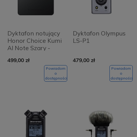
Dyktafon notujący
Dyktafon Olympus
Honor Choice Kumi
LS-P1
AI Note Szary -
Grey
499,00 zł
479,00 zł
Powiadom
Powiadom
o
o
dostępności
dostępności