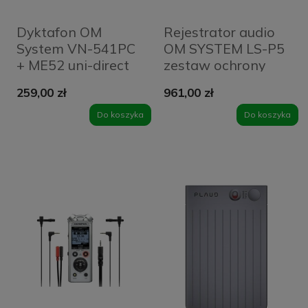
Dyktafon OM
Rejestrator audio
System VN-541PC
OM SYSTEM LS-P5
+ ME52 uni-direct
zestaw ochrony
Microphone
przed wiatrem
259,00 zł
961,00 zł
Do koszyka
Do koszyka