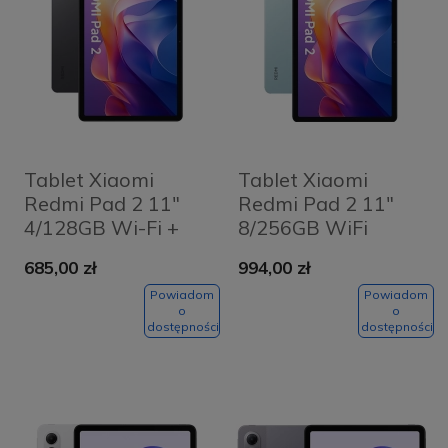
Tablet Xiaomi
Tablet Xiaomi
Redmi Pad 2 11"
Redmi Pad 2 11"
4/128GB Wi-Fi +
8/256GB WiFi
Etui Grafitowy
Miętowy - Mint
685,00 zł
994,00 zł
szary - Graphite
Green
Grey
Powiadom
Powiadom
o
o
dostępności
dostępności