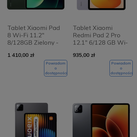
Tablet Xiaomi Pad
Tablet Xiaomi
8 Wi-Fi 11.2"
Redmi Pad 2 Pro
8/128GB Zielony -
12.1" 6/128 GB Wi-
Pine Green
Fi Fioletowy -
1 410,00 zł
935,00 zł
Lavender Purple
Powiadom
Powiadom
o
o
dostępności
dostępności