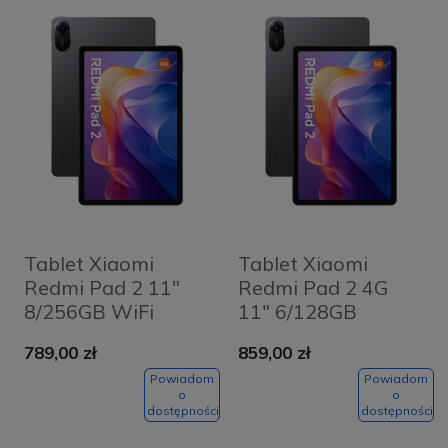
Tablet Xiaomi
Tablet Xiaomi
Redmi Pad 2 11"
Redmi Pad 2 4G
8/256GB WiFi
11" 6/128GB
Grafitowy szary -
Grafitowy szary -
789,00 zł
859,00 zł
Graphite Grey
Graphite Grey
Powiadom
Powiadom
o
o
dostępności
dostępności