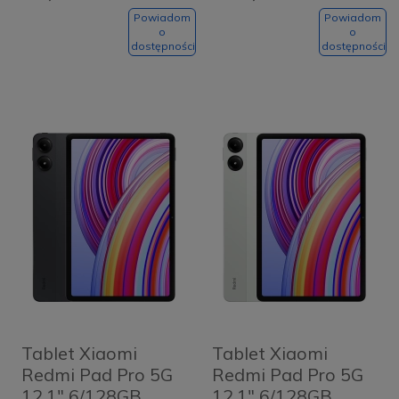
Lavender Purple
Powiadom
Powiadom
o
o
dostępności
dostępności
Tablet Xiaomi
Tablet Xiaomi
Redmi Pad Pro 5G
Redmi Pad Pro 5G
12.1" 6/128GB
12.1" 6/128GB