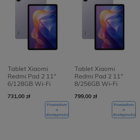
Tablet Xiaomi
Tablet Xiaomi
Redmi Pad 2 11"
Redmi Pad 2 11"
6/128GB Wi-Fi
8/256GB Wi-Fi
Fioletowy -
Fioletowy -
731,00 zł
799,00 zł
Lavender Purple
Lavender Purple
Powiadom
Powiadom
o
o
dostępności
dostępności