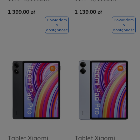
Szary - Graphite
Zielony - Mint
1 399,00 zł
1 139,00 zł
Gray
Green
Powiadom
Powiadom
o
o
dostępności
dostępności
Tablet Xiaomi
Tablet Xiaomi