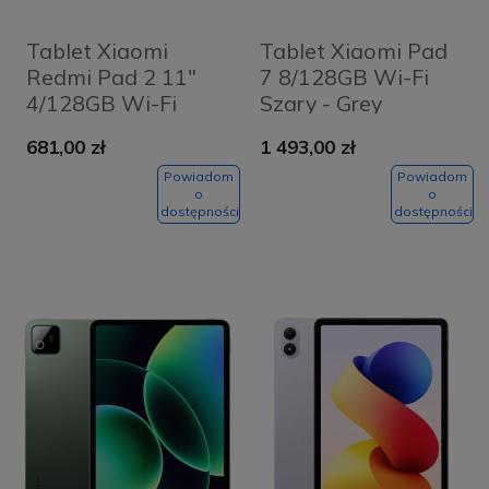
Tablet Xiaomi
Tablet Xiaomi Pad
Redmi Pad 2 11"
7 8/128GB Wi-Fi
4/128GB Wi-Fi
Szary - Grey
Grafitowy szary -
681,00 zł
1 493,00 zł
Graphite Grey
Powiadom
Powiadom
o
o
dostępności
dostępności