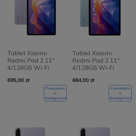
Tablet Xiaomi
Tablet Xiaomi
Redmi Pad 2 11"
Redmi Pad 2 11"
4/128GB Wi-Fi
4/128GB Wi-Fi
Fioletowy -
Miętowy - Mint
695,00 zł
684,00 zł
Lavender Purple
Green
Powiadom
Powiadom
o
o
dostępności
dostępności