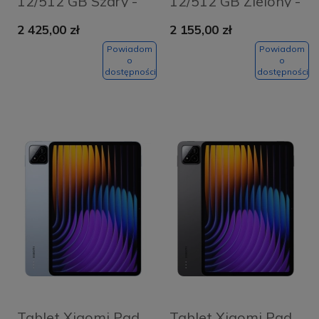
12/512 GB Szary -
12/512 GB Zielony -
Grey Matte
Green
2 425,00 zł
2 155,00 zł
Powiadom
Powiadom
o
o
dostępności
dostępności
Tablet Xiaomi Pad
Tablet Xiaomi Pad