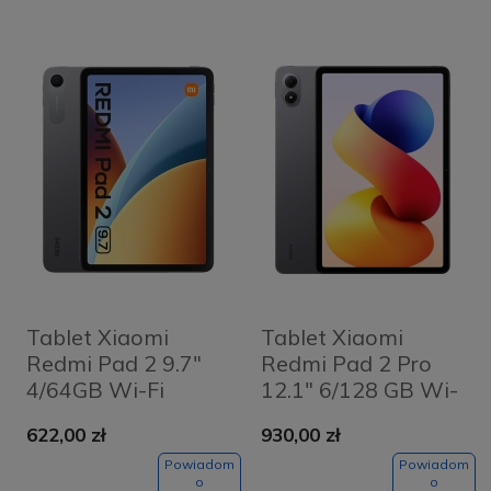
Tablet Xiaomi
Tablet Xiaomi
Redmi Pad 2 9.7"
Redmi Pad 2 Pro
4/64GB Wi-Fi
12.1" 6/128 GB Wi-
Grafitowy -
Fi Grafitowy szary -
622,00 zł
930,00 zł
Graphite Grey
Graphite Grey
Powiadom
Powiadom
o
o