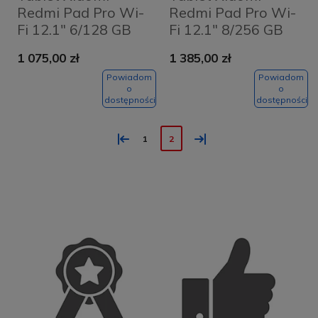
Redmi Pad Pro Wi-
Redmi Pad Pro Wi-
Fi 12.1" 6/128 GB
Fi 12.1" 8/256 GB
Szary - Graphite
Niebieski - Ocean
1 075,00 zł
1 385,00 zł
Gray
Blue
Powiadom
Powiadom
o
o
dostępności
dostępności
«
»
1
2