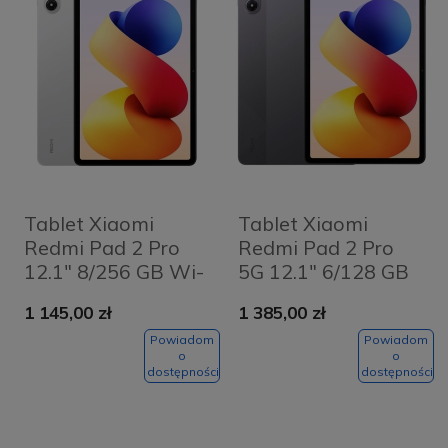
Tablet Xiaomi
Tablet Xiaomi
Redmi Pad 2 Pro
Redmi Pad 2 Pro
12.1" 8/256 GB Wi-
5G 12.1" 6/128 GB
Fi Srebrny - Silver
Grafitowy szary -
1 145,00 zł
1 385,00 zł
Graphite Grey
Powiadom
Powiadom
o
o
dostępności
dostępności