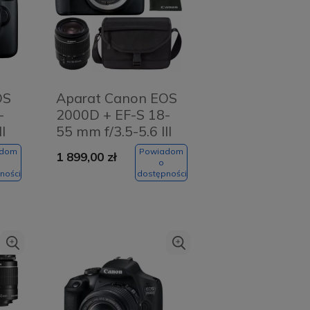
OS
Aparat Canon EOS
-
2000D + EF-S 18-
I
55 mm f/3.5-5.6 III
+ torba SB130 +
adom
Powiadom
1 899,00 zł
SD 16GB
o
ności
dostępności