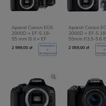
Aparat Canon EOS
Aparat Canon E
2000D + EF-S 18-
2000D + EF-S 18
55 mm IS II + EF
55mm f/3.5-5.6 IS
75-300 mm III
+ LP-E10
Powiadom
Powi
2 999,00 zł
2 059,00 zł
o
o
dostępności
dostęp