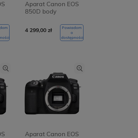
OS
Aparat Canon EOS
850D body
adom
Powiadom
4 299,00 zł
o
ności
dostępności
Szczoteczka soniczna
Abee Sonic ST Ultra
White
26,00 zł
Do
9,00 zł
koszyka
OS
Aparat Canon EOS