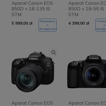
Aparat Canon EOS
Aparat Canon E
850D + 18-135 IS
850D + 18-55 IS
STM
STM
Powiadom
Powi
5 999,00 zł
4 399,00 zł
o
o
dostępności
dostęp
Usługa w salonie -
Szczoteczka soniczna
oklejanie prywatyzującą
Abee Sonic ST White
folią ochronną
PanzerGlass - ekran
104,30 zł
Do
134,00 zł
Do
1
149,00 zł
179,00 zł
16
koszyka
koszyka
smartfona
Aparat Canon EOS
Aparat Canon E