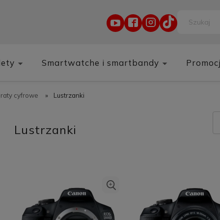
lety
Smartwatche i smartbandy
Promoc
raty cyfrowe
»
Lustrzanki
Lustrzanki