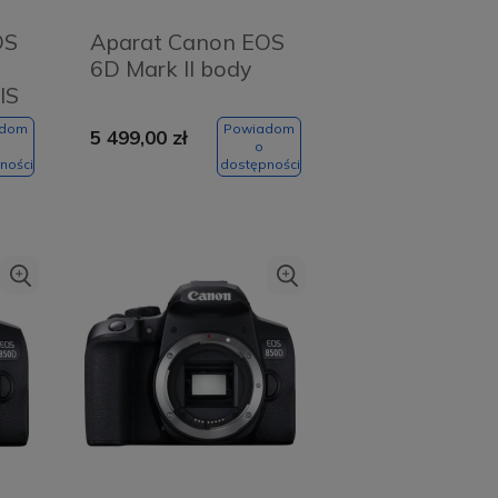
OS
Aparat Canon EOS
6D Mark II body
IS
adom
Powiadom
5 499,00 zł
o
ności
dostępności