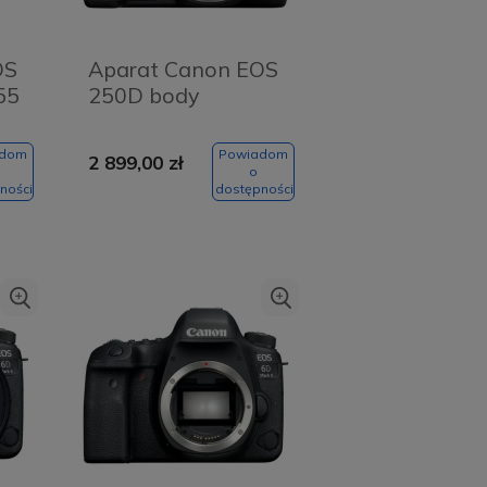
OS
Aparat Canon EOS
55
250D body
adom
Powiadom
2 899,00 zł
o
ności
dostępności