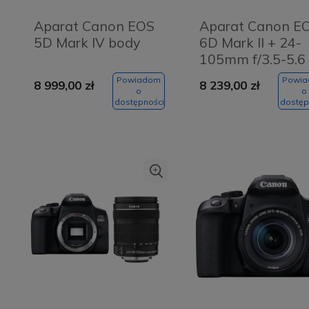
Aparat Canon EOS
Aparat Canon E
5D Mark IV body
6D Mark II + 24-
105mm f/3.5-5.6 
STM
Powiadom
Powi
8 999,00 zł
8 239,00 zł
o
o
dostępności
dostęp