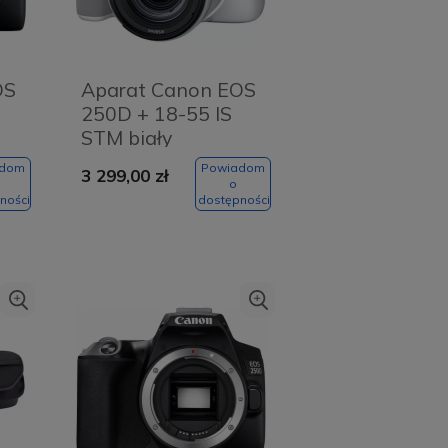
OS
Aparat Canon EOS
250D + 18-55 IS
STM biały
adom
Powiadom
3 299,00 zł
o
ności
dostępności