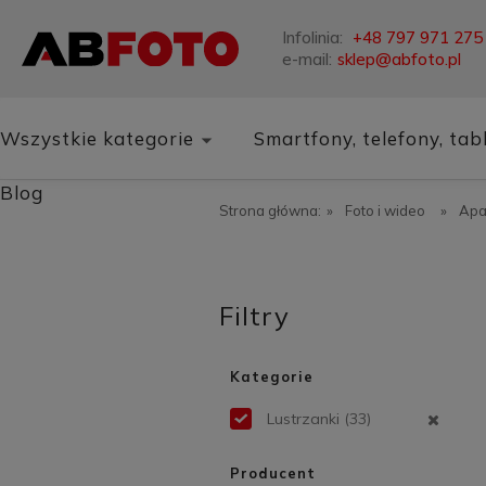
Infolinia:
+48 797 971 275
e-mail:
sklep@abfoto.pl
Wszystkie kategorie
Smartfony, telefony, tab
Blog
Strona główna:
»
Foto i wideo
»
Apa
Filtry
Kategorie
Lustrzanki
(33)
Producent