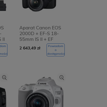
OS
Aparat Canon EOS
-
2000D + EF-S 18-
 II
55mm IS II + EF
50mm f/1.8 STM
adom
Powiadom
2 643,49 zł
o
ności
dostępności