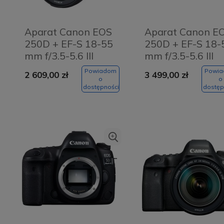
Aparat Canon EOS
Aparat Canon E
250D + EF-S 18-55
250D + EF-S 18-
mm f/3.5-5.6 III
mm f/3.5-5.6 III
Powiadom
Powi
2 609,00 zł
3 499,00 zł
o
o
dostępności
dostęp