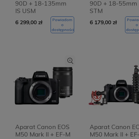
90D + 18-135mm
90D + 18-55mm 
IS USM
STM
Powiadom
Powi
6 299,00 zł
6 179,00 zł
o
o
dostępności
dostęp
Aparat Canon EOS
Aparat Canon E
M50 Mark II + EF-M
M50 Mark II + EF