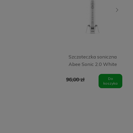
Szczoteczka soniczna
Abee Sonic 2.0 White
96,00 zł
Do
129,00 zł
koszyka