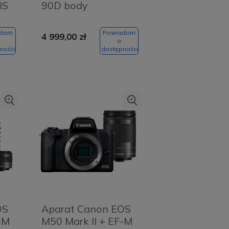
IS
90D body
adom
Powiadom
4 999,00 zł
o
ności
dostępności
OS
Aparat Canon EOS
-M
M50 Mark II + EF-M