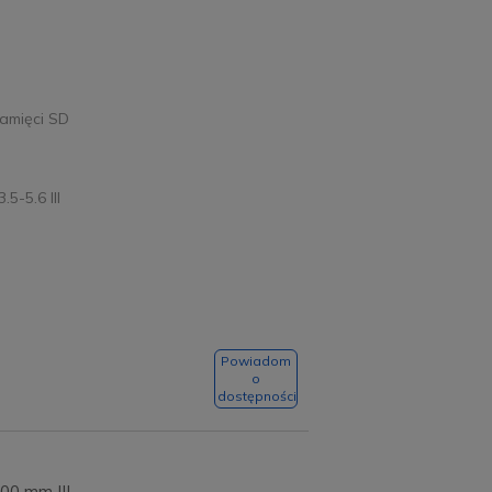
amięci SD
5-5.6 III
Powiadom
o
dostępności
00 mm III