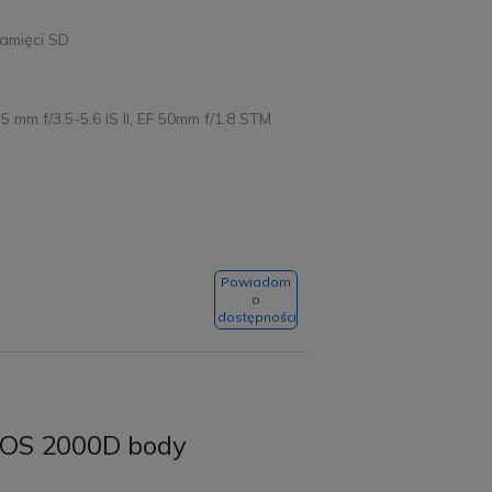
amięci SD
 mm f/3.5-5.6 IS II, EF 50mm f/1.8 STM
Powiadom
o
dostępności
EOS 2000D body