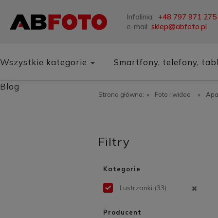
Infolinia:
+48 797 971 275
e-mail:
sklep@abfoto.pl
Wszystkie kategorie
Smartfony, telefony, tab
Blog
Strona główna:
»
Foto i wideo
»
Apa
Filtry
Kategorie
Lustrzanki
(33)
Producent