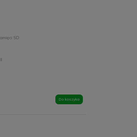
amięci SD
II
Do koszyka