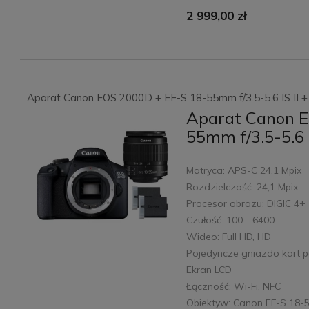
2 999,00 zł
Aparat Canon EOS 2000D + EF-S 18-55mm f/3.5-5.6 IS II 
Aparat Canon E
55mm f/3.5-5.6 I
Matryca: APS-C 24.1 Mpix
Rozdzielczość: 24,1 Mpix
Procesor obrazu: DIGIC 4+
Czułość: 100 - 6400
Wideo: Full HD, HD
Pojedyncze gniazdo kart p
Ekran LCD
Łączność: Wi-Fi, NFC
Obiektyw: Canon EF-S 18-55