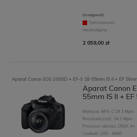
Dostępność:
Tymczasowo
niedostępny
2 059,00 zł
Szczoteczka soniczna
Szczoteczka soniczna
Abee Sonic 2.0 White
Abee Sonic 3.0 UV Ultra
Aparat Canon EOS 2000D + EF-S 18-55mm IS II + EF 50m
Black
Aparat Canon E
96,00 zł
Do
126,00 zł
Do
1
129,00 zł
169,00 zł
16
55mm IS II + E
koszyka
koszyka
Matryca: APS-C 24.1 Mpix
Rozdzielczość: 24,1 Mpix
Procesor obrazu: DIGIC 4+
Czułość: 100 - 6400