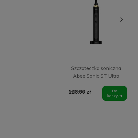
Szczoteczka soniczna
Abee Sonic ST Ultra
Black
126,00 zł
Do
169,00 zł
koszyka