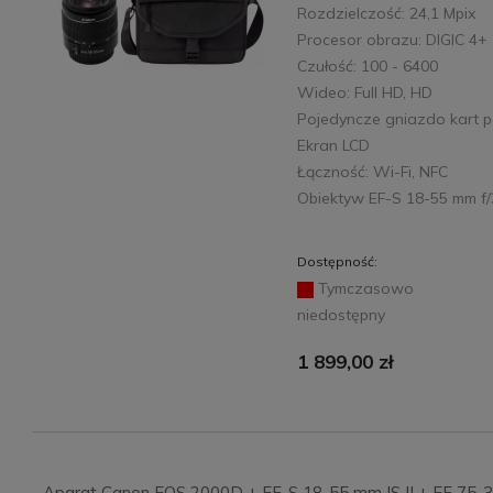
Rozdzielczość: 24,1 Mpix
Procesor obrazu: DIGIC 4+
Czułość: 100 - 6400
Wideo: Full HD, HD
Pojedyncze gniazdo kart p
Ekran LCD
Łączność: Wi-Fi, NFC
Obiektyw EF-S 18-55 mm f/3.
Dostępność:
Tymczasowo
niedostępny
1 899,00 zł
Aparat Canon EOS 2000D + EF-S 18-55 mm IS II + EF 75-3