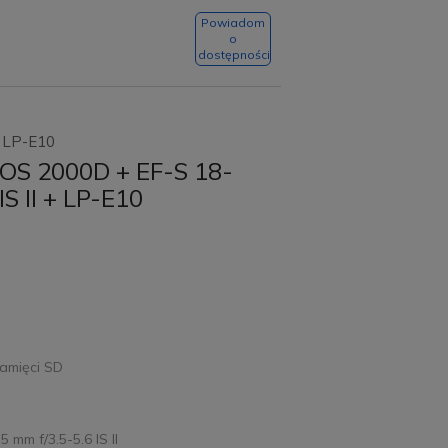
Powiadom
o
dostępności
+ LP-E10
OS 2000D + EF-S 18-
S II + LP-E10
amięci SD
 mm f/3.5-5.6 IS II