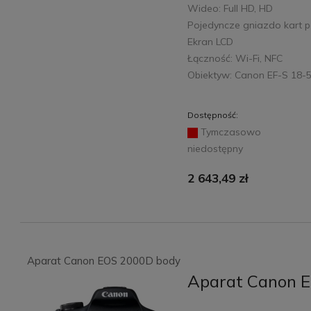
Wideo: Full HD, HD
Pojedyncze gniazdo kart p
Ekran LCD
Łączność: Wi-Fi, NFC
Obiektyw: Canon EF-S 18-55
Dostępność:
Tymczasowo
niedostępny
2 643,49 zł
Aparat Canon EOS 2000D body
Aparat Canon 