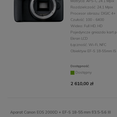
Matryca: APS-C 24.1 Mpix
Rozdzielczość: 24,1 Mpix
Procesor obrazu: DIGIC 4+
Czułość: 100 - 6400
Wideo: Full HD, HD
Pojedyncze gniazdo kart p
Ekran LCD
Łączność: Wi-Fi, NFC
Obiektyw EF-S 18-55mm IS 
Dostępność:
Dostępny
2 610,00 zł
Aparat Canon EOS 2000D + EF-S 18-55 mm f/3.5-5.6 III