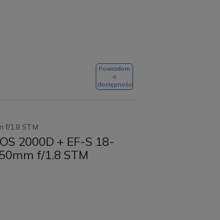
Powiadom
o
dostępności
Szczoteczka soniczna
Abee Sonic ST Ultra
m f/1.8 STM
White
OS 2000D + EF-S 18-
26,00 zł
Do
9,00 zł
F 50mm f/1.8 STM
koszyka