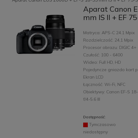
Aparat Canon E
mm IS II + EF 7
Matryca: APS-C 24.1 Mpix
Rozdzielczość: 24,1 Mpix
Procesor obrazu: DIGIC 4+
Czułość: 100 - 6400
Wideo: Full HD, HD
Pojedyncze gniazdo kart p
Ekran LCD
Łączność: Wi-Fi, NFC
Obiektywy: Canon EF-S 18-5
f/4-5.6 III
Dostępność:
Tymczasowo
niedostępny