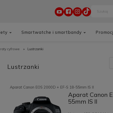
lety
Smartwatche i smartbandy
Promoc
raty cyfrowe
»
Lustrzanki
Lustrzanki
Aparat Canon EOS 2000D + EF-S 18-55mm IS II
Aparat Canon E
55mm IS II