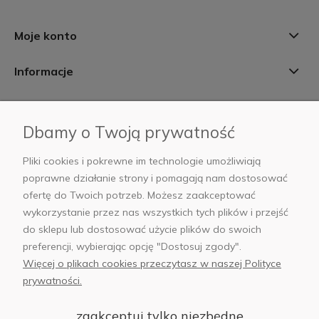
Moje konto
Informacje
Płatności i dostawa
Dbamy o Twoją prywatność
AB Foto
Pliki cookies i pokrewne im technologie umożliwiają
poprawne działanie strony i pomagają nam dostosować
ofertę do Twoich potrzeb. Możesz zaakceptować
wykorzystanie przez nas wszystkich tych plików i przejść
sklep@abfoto.pl
do sklepu lub dostosować użycie plików do swoich
preferencji, wybierając opcję "Dostosuj zgody".
+48 797 971 275
Więcej o plikach cookies przeczytasz w naszej Polityce
prywatności.
zaakceptuj tylko niezbędne