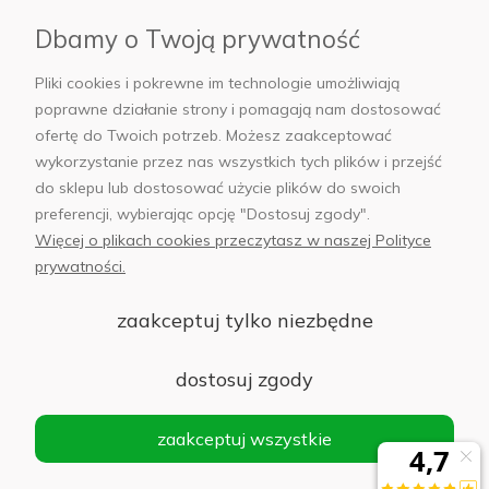
Płatności i dostawa
Dbamy o Twoją prywatność
AB Foto
Pliki cookies i pokrewne im technologie umożliwiają
poprawne działanie strony i pomagają nam dostosować
ofertę do Twoich potrzeb. Możesz zaakceptować
wykorzystanie przez nas wszystkich tych plików i przejść
sklep@abfoto.pl
do sklepu lub dostosować użycie plików do swoich
preferencji, wybierając opcję "Dostosuj zgody".
+48 797 971 275
Więcej o plikach cookies przeczytasz w naszej Polityce
prywatności.
zaakceptuj tylko niezbędne
© 2025 Wszelkie prawa zastrzeżone. Serwis własnością:
AB FOTO
dostosuj zgody
Sp. z o.o.
Siedziba: 02-486 WARSZAWA, Al. Jerozolimskie 176, NIP
zaakceptuj wszystkie
1132646403 KRS nr 0000271999
.