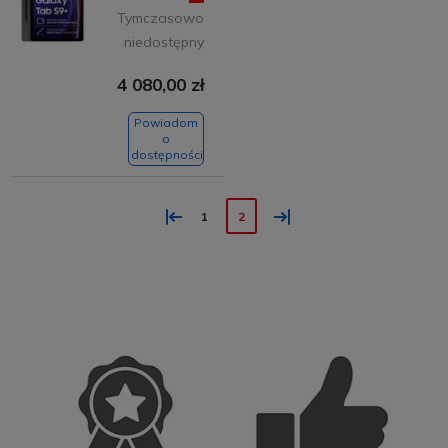
Tymczasowo
niedostępny
4 080,00 zł
Powiadom
o
dostępności
«
»
1
2