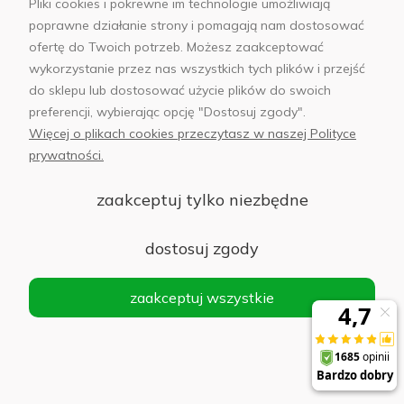
Pliki cookies i pokrewne im technologie umożliwiają
poprawne działanie strony i pomagają nam dostosować
ofertę do Twoich potrzeb. Możesz zaakceptować
wykorzystanie przez nas wszystkich tych plików i przejść
do sklepu lub dostosować użycie plików do swoich
Własny magazyn pod
14 salonów w 12
preferencji, wybierając opcję "Dostosuj zgody".
Warszawą
polskich miastach
Więcej o plikach cookies przeczytasz w naszej Polityce
prywatności.
zaakceptuj tylko niezbędne
dostosuj zgody
Moje konto
Informacje
zaakceptuj wszystkie
Płatności i dostawa
AB Foto