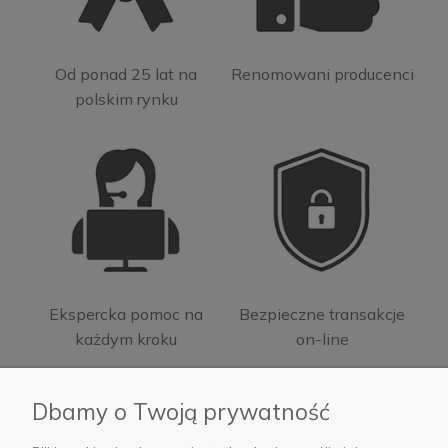
Od ponad 25 lat na
Renomowani producenci
polskim rynku
Ekspercka pomoc na
Bezpieczne transakcje
każdym kroku
on-line
Dbamy o Twoją prywatność