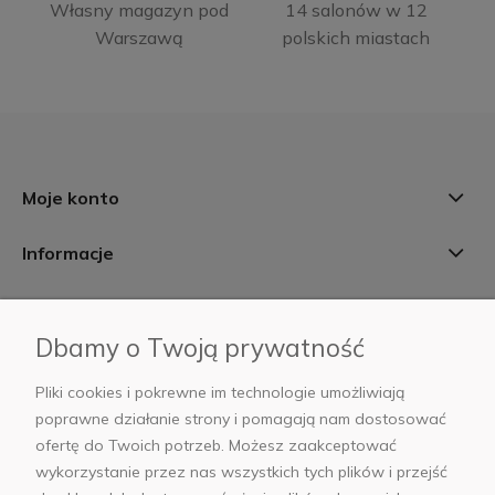
Własny magazyn pod
14 salonów w 12
Warszawą
polskich miastach
Moje konto
Informacje
Płatności i dostawa
Dbamy o Twoją prywatność
AB Foto
Pliki cookies i pokrewne im technologie umożliwiają
poprawne działanie strony i pomagają nam dostosować
ofertę do Twoich potrzeb. Możesz zaakceptować
wykorzystanie przez nas wszystkich tych plików i przejść
sklep@abfoto.pl