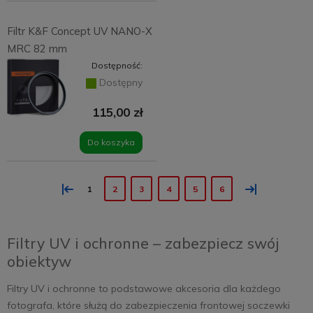
Filtr K&F Concept UV NANO-X
MRC 82 mm
Dostępność:
Dostępny
115,00 zł
Do koszyka
«
»
1
2
3
4
5
6
Filtry UV i ochronne – zabezpiecz swój
obiektyw
Filtry UV i ochronne to podstawowe akcesoria dla każdego
fotografa, które służą do zabezpieczenia frontowej soczewki