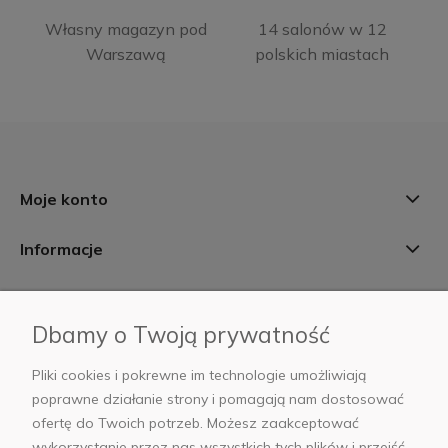
Własny magazyn pod
14 salonów w 12
Warszawą
polskich miastach
Moje konto
Informacje
Płatności i dostawa
Dbamy o Twoją prywatność
AB Foto
Pliki cookies i pokrewne im technologie umożliwiają
poprawne działanie strony i pomagają nam dostosować
ofertę do Twoich potrzeb. Możesz zaakceptować
wykorzystanie przez nas wszystkich tych plików i przejść