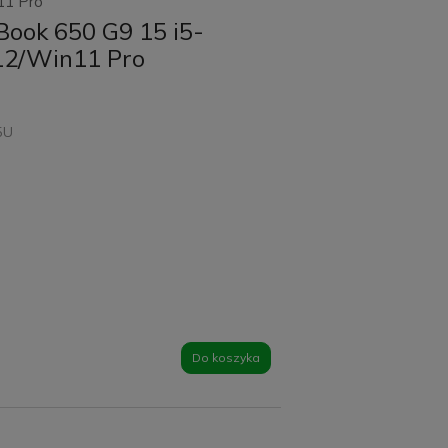
11 Pro
Book 650 G9 15 i5-
12/Win11 Pro
35U
Do koszyka