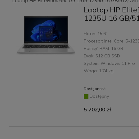
Laptop HP EliteBook 650 G9 15 i5-1235U 16 GB/512/Win
Laptop HP Elite
1235U 16 GB/5
Ekran: 15,6"
Procesor: Intel Core i5-12
Pamięć RAM: 16 GB
Dysk: 512 GB SSD
System: Windows 11 Pro
Waga: 1,74 kg
Dostępność:
Dostępny
5 702,00 zł