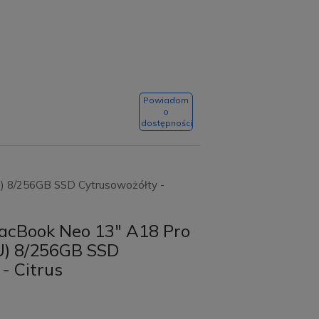
Powiadom
o
dostępności
) 8/256GB SSD Cytrusowożółty -
acBook Neo 13" A18 Pro
U) 8/256GB SSD
- Citrus