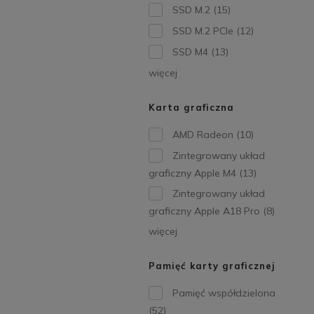
SSD M.2
(15)
SSD M.2 PCIe
(12)
SSD M4
(13)
więcej
Karta graficzna
AMD Radeon
(10)
Zintegrowany układ
graficzny Apple M4
(13)
Zintegrowany układ
graficzny Apple A18 Pro
(8)
więcej
Pamięć karty graficznej
Pamięć współdzielona
(52)