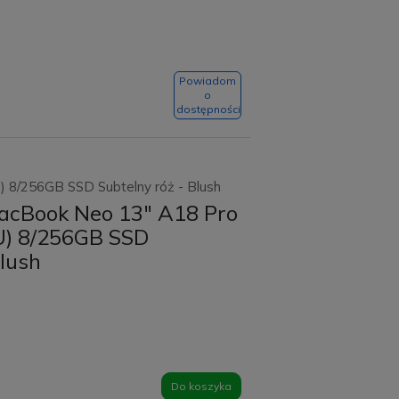
Powiadom
o
dostępności
 8/256GB SSD Subtelny róż - Blush
acBook Neo 13" A18 Pro
U) 8/256GB SSD
Blush
Do koszyka