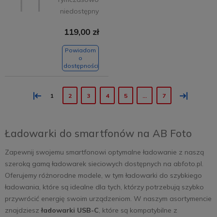
niedostępny
119,00 zł
Powiadom
o
dostępności
«
»
1
2
3
4
5
...
7
Ładowarki do smartfonów na AB Foto
Zapewnij swojemu smartfonowi optymalne ładowanie z naszą
szeroką gamą ładowarek sieciowych dostępnych na abfoto.pl.
Oferujemy różnorodne modele, w tym ładowarki do szybkiego
ładowania, które są idealne dla tych, którzy potrzebują szybko
przywrócić energię swoim urządzeniom. W naszym asortymencie
znajdziesz
ładowarki USB-C
, które są kompatybilne z