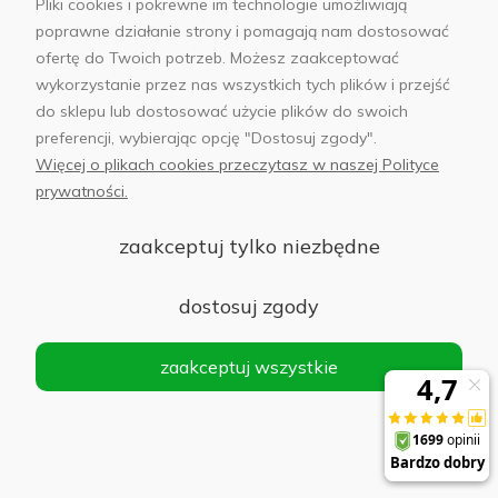
Pliki cookies i pokrewne im technologie umożliwiają
poprawne działanie strony i pomagają nam dostosować
Własny magazyn pod
14 salonów w 12
ofertę do Twoich potrzeb. Możesz zaakceptować
Warszawą
polskich miastach
wykorzystanie przez nas wszystkich tych plików i przejść
do sklepu lub dostosować użycie plików do swoich
preferencji, wybierając opcję "Dostosuj zgody".
Więcej o plikach cookies przeczytasz w naszej Polityce
prywatności.
Moje konto
zaakceptuj tylko niezbędne
Informacje
dostosuj zgody
Płatności i dostawa
zaakceptuj wszystkie
AB Foto