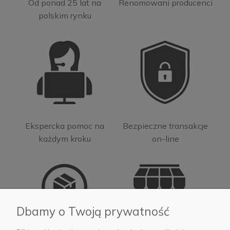
Od ponad 25 lat na
Renomowani producenci
polskim rynku
Ekspercka pomoc na
Bezpieczne transakcje
każdym kroku
on-line
Dbamy o Twoją prywatność