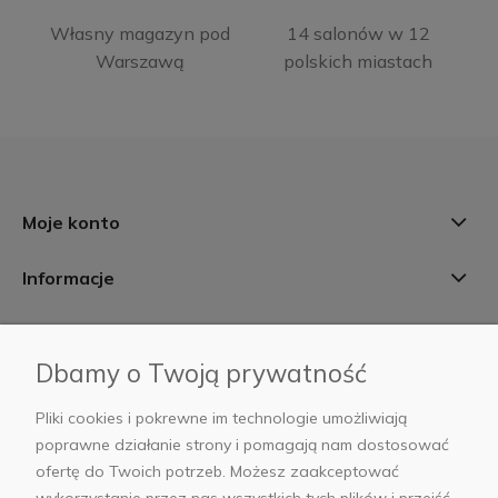
Własny magazyn pod
14 salonów w 12
Warszawą
polskich miastach
Moje konto
Informacje
Płatności i dostawa
Dbamy o Twoją prywatność
AB Foto
Pliki cookies i pokrewne im technologie umożliwiają
poprawne działanie strony i pomagają nam dostosować
ofertę do Twoich potrzeb. Możesz zaakceptować