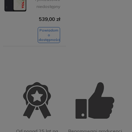
niedostępny
539,00 zł
Powiadom
o
dostępności
Od ponad 25 lat na
Renomowani producenci