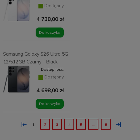
Dostępny
4 738,00 zł
Do koszyka
Samsung Galaxy S26 Ultra 5G
12/512GB Czarny - Black
Dostępność:
Dostępny
4 698,00 zł
Do koszyka
«
»
1
2
3
4
5
...
8