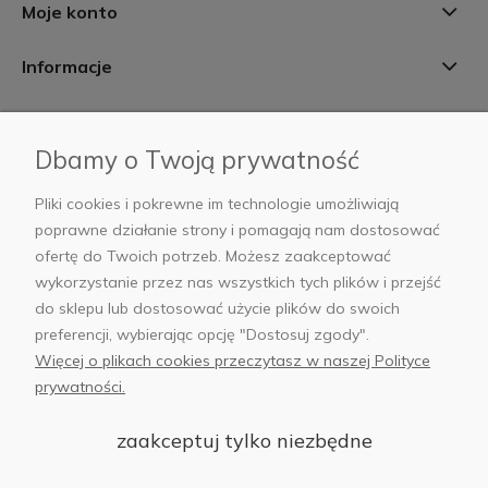
Moje konto
Informacje
Płatności i dostawa
Dbamy o Twoją prywatność
AB Foto
Pliki cookies i pokrewne im technologie umożliwiają
poprawne działanie strony i pomagają nam dostosować
ofertę do Twoich potrzeb. Możesz zaakceptować
wykorzystanie przez nas wszystkich tych plików i przejść
sklep@abfoto.pl
do sklepu lub dostosować użycie plików do swoich
preferencji, wybierając opcję "Dostosuj zgody".
+48 797 971 275
Więcej o plikach cookies przeczytasz w naszej Polityce
prywatności.
zaakceptuj tylko niezbędne
© 2025 Wszelkie prawa zastrzeżone. Serwis własnością:
AB FOTO