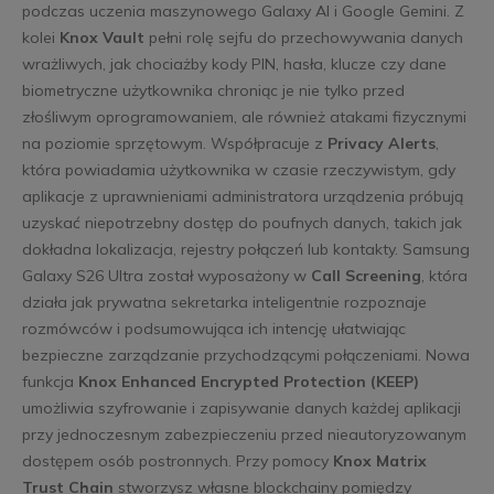
podczas uczenia maszynowego Galaxy AI i Google Gemini. Z
kolei
Knox Vault
pełni rolę sejfu do przechowywania danych
wrażliwych, jak chociażby kody PIN, hasła, klucze czy dane
biometryczne użytkownika chroniąc je nie tylko przed
złośliwym oprogramowaniem, ale również atakami fizycznymi
na poziomie sprzętowym. Współpracuje z
Privacy Alerts
,
która powiadamia użytkownika w czasie rzeczywistym, gdy
aplikacje z uprawnieniami administratora urządzenia próbują
uzyskać niepotrzebny dostęp do poufnych danych, takich jak
dokładna lokalizacja, rejestry połączeń lub kontakty. Samsung
Galaxy S26 Ultra został wyposażony w
Call Screening
, która
działa jak prywatna sekretarka inteligentnie rozpoznaje
rozmówców i podsumowująca ich intencję ułatwiając
bezpieczne zarządzanie przychodzącymi połączeniami. Nowa
funkcja
Knox Enhanced Encrypted Protection (KEEP)
umożliwia szyfrowanie i zapisywanie danych każdej aplikacji
przy jednoczesnym zabezpieczeniu przed nieautoryzowanym
dostępem osób postronnych. Przy pomocy
Knox Matrix
Trust Chain
stworzysz własne blockchainy pomiędzy