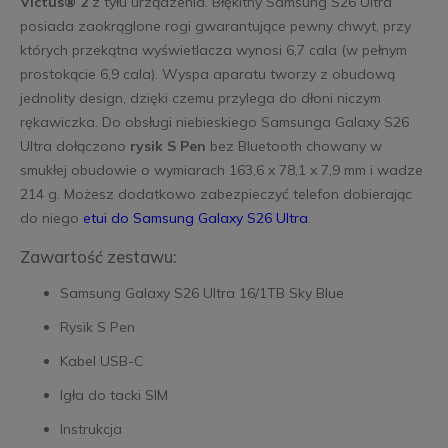
Victus® 2
z tyłu urządzenia. Błękitny Samsung S26 Ultra
posiada zaokrąglone rogi gwarantujące pewny chwyt, przy
których przekątna wyświetlacza wynosi 6,7 cala (w pełnym
prostokącie 6,9 cala). Wyspa aparatu tworzy z obudową
jednolity design, dzięki czemu przylega do dłoni niczym
rękawiczka. Do obsługi niebieskiego Samsunga Galaxy S26
Ultra dołączono
rysik S Pen
bez Bluetooth chowany w
smukłej obudowie o wymiarach 163,6 x 78,1 x 7,9 mm i wadze
214 g. Możesz dodatkowo zabezpieczyć telefon dobierając
do niego
etui do Samsung Galaxy S26 Ultra
.
Zawartość zestawu:
Samsung Galaxy S26 Ultra 16/1TB Sky Blue
Rysik S Pen
Kabel USB-C
Igła do tacki SIM
Instrukcja