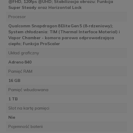
@FHD, 120fps @UHD; Stabilizacja obrazu: Funkcja
Super Steady oraz Horizontal Lock
Procesor
Qualcomm Snapdragon 8 Elite Gen 5 (8-rdzeniowy);
System chłodzenia: TIM (Thermal Interface Material) i
Vapor Chamber - komora parowa odprowadzająca
ciepło; Funkcja ProScaler
Układ graficzny
Adreno 840
Pamięć RAM
16 GB
Pamięć wbudowana
1 TB
Slot na kartę pamięci
Nie
Pojemność baterii