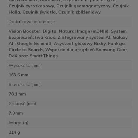
Czujnik żyroskopowy, Czujnik geomagnetyczny, Czujnik
Halla, Czujnik światła, Czujnik zbliżeniowy
Dodatkowe informacje
Vision Booster, Digital Natural Image (mDNIe), System
bezpieczeństwa Knox, Zintegrowany system AI: Galaxy
AI i Google Gemini 3, Asystent głosowy Bixby, Funkcja
Circle to Search, Wsparcie dla urządzeń Samsung Gear,
DeX oraz SmartThings
Wysokość (mm)
163.6 mm
Szerokość (mm)
78.1 mm
Grubość (mm)
7.9 mm
Waga (g)
214 g