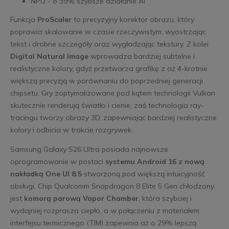
NPU - o 39% szybsze działanie AI
Funkcja
ProScaler
to precyzyjny korektor obrazu, który
poprawia skalowanie w czasie rzeczywistym, wyostrzając
tekst i drobne szczegóły oraz wygładzając tekstury. Z kolei
Digital Natural Image
wprowadza bardziej subtelne i
realistyczne kolory, gdyż przetwarza grafikę z aż 4-krotnie
większą precyzją w porównaniu do poprzedniej generacji
chipsetu. Gry zoptymalizowane pod kątem technologii Vulkan
skutecznie renderują światło i cienie, zaś technologia ray-
tracingu tworzy obrazy 3D, zapewniając bardziej realistyczne
kolory i odbicia w trakcie rozgrywek.
Samsung Galaxy S26 Ultra posiada najnowsze
oprogramowanie w postaci
systemu Android 16 z nową
nakładką One UI 8.5
stworzoną pod większą intuicyjność
obsługi. Chip Qualcomm Snapdragon 8 Elite 5 Gen chłodzony
jest
komorą parową Vapor Chamber
, która szybciej i
wydajniej rozprasza ciepło, a w połączeniu z materiałem
interfejsu termicznego (TIM) zapewnia aż o 29% lepszą