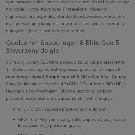
typu matrycy, dzięki czemu uzyskasz ostre ujęcia i żywe kolory
na każdej klatce.
Advanced Professional Video
to
najnowszy profesjonalny standard kodowania stworzony z
myślą o wydajnej kompresji przy jednoczesnym zachowaniu
najwyższej jakości nagranego materiału.
Qualcomm Snapdragon 8 Elite Gen 5 -
Stworzony do gier
Samsung Galaxy S26 Ultra posiada aż
16 GB pamięci RAM
i
1 TB wbudowanej. Został wyposażony w najmocniejszy
8-
rdzeniowy chipset Snapdragon® 8 Elite Gen 5 for Galaxy
firmy Qualcomm z zegarem 4.74GHz, GPU Adreno 840 i NPU
Hexagon z ray-tracingiem. Obecnie jest to najszybszy
procesor na świecie dla urządzeń mobilnych oferujący:
CPU - o 19% szybsze przetwarzanie danych
GPU - o 24% płynniejszą grafikę zapewniającą jeszcze
lepszą immersję podczas grania