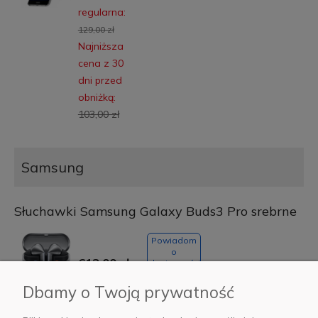
regularna:
129,00 zł
Najniższa
cena z 30
dni przed
obniżką:
103,00 zł
Samsung
Słuchawki Samsung Galaxy Buds3 Pro srebrne
Powiadom
o
613,00 zł
dostępności
Dbamy o Twoją prywatność