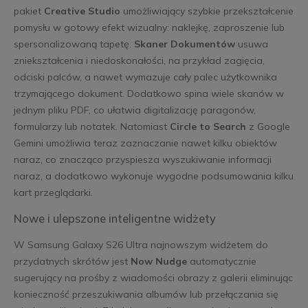
pakiet
Creative Studio
umożliwiający szybkie przekształcenie
pomysłu w gotowy efekt wizualny: naklejkę, zaproszenie lub
spersonalizowaną tapetę.
Skaner Dokumentów
usuwa
zniekształcenia i niedoskonałości, na przykład zagięcia,
odciski palców, a nawet wymazuje cały palec użytkownika
trzymającego dokument. Dodatkowo spina wiele skanów w
jednym pliku PDF, co ułatwia digitalizację paragonów,
formularzy lub notatek. Natomiast
Circle to Search
z Google
Gemini umożliwia teraz zaznaczanie nawet kilku obiektów
naraz, co znacząco przyspiesza wyszukiwanie informacji
naraz, a dodatkowo wykonuje wygodne podsumowania kilku
kart przeglądarki.
Nowe i ulepszone inteligentne widżety
W Samsung Galaxy S26 Ultra najnowszym widżetem do
przydatnych skrótów jest
Now Nudge
automatycznie
sugerujący na prośby z wiadomości obrazy z galerii eliminując
konieczność przeszukiwania albumów lub przełączania się