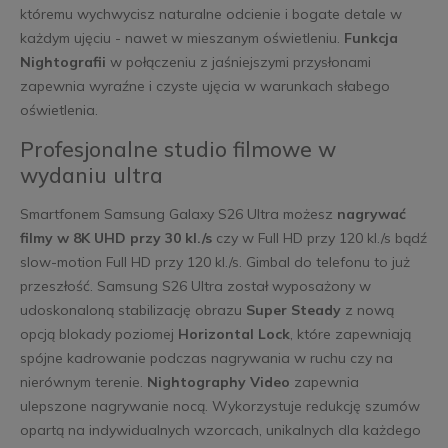
któremu wychwycisz naturalne odcienie i bogate detale w
każdym ujęciu - nawet w mieszanym oświetleniu.
Funkcja
Nightografii
w połączeniu z jaśniejszymi przysłonami
zapewnia wyraźne i czyste ujęcia w warunkach słabego
oświetlenia.
Profesjonalne studio filmowe w
wydaniu ultra
Smartfonem Samsung Galaxy S26 Ultra możesz
nagrywać
filmy w 8K UHD przy 30 kl./s
czy w Full HD przy 120 kl./s bądź
slow-motion Full HD przy 120 kl./s. Gimbal do telefonu to już
przeszłość. Samsung S26 Ultra został wyposażony w
udoskonaloną stabilizację obrazu
Super Steady
z nową
opcją blokady poziomej
Horizontal Lock
, które zapewniają
spójne kadrowanie podczas nagrywania w ruchu czy na
nierównym terenie.
Nightography Video
zapewnia
ulepszone nagrywanie nocą. Wykorzystuje redukcję szumów
opartą na indywidualnych wzorcach, unikalnych dla każdego