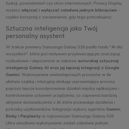
funkcji, powiadomień czy stron internetowych. Privacy Display
możesz
włączać i wyłączać zaledwie jednym kliknięciem
-
szybko korzystaj z zaciemnienia, gdy tego potrzebujesz.
Sztuczna inteligencja jako Twój
personalny asystent
W trakcie premiery Samsunga Galaxy S26 padło hasło "AI dla
wszystkich", które jest motywem przyświecającym znaczącej
rozbudowie i ulepszeniom w zakresie
autorskiej sztucznej
inteligencji Galaxy AI oraz jej lepszej integracji z Google
Gemini
. Wykonywanie wieloetapowych procesów w tle
ułatwia szybką i intuicyjną obsługę usprawniające procesy
poprzez lepsze koordynowanie działań między aplikacjami i
kontrolowanie ustawień urządzenia, co zapewnia bardziej
aktywne doświadczenia z AI, które przewiduje działania i
potrzeby użytkowników. Integracja wyboru agentów
Gemini,
Bixby i Perplexity
w najnowszym Samsungu Galaxy S26
Ultra umożliwia wykonywanie zadań zaledwie jednym