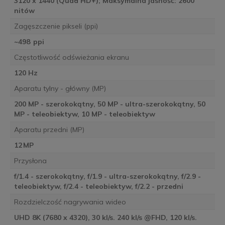
3120 x 1440 (Quad HD+); Maksymalna jasność: 2600
nitów
Zagęszczenie pikseli (ppi)
~498 ppi
Częstotliwość odświeżania ekranu
120 Hz
Aparatu tylny - główny (MP)
200 MP - szerokokątny, 50 MP - ultra-szerokokątny, 50
MP - teleobiektyw, 10 MP - teleobiektyw
Aparatu przedni (MP)
12 MP
Przysłona
f/1.4 - szerokokątny, f/1.9 - ultra-szerokokątny, f/2.9 -
teleobiektyw, f/2.4 - teleobiektyw, f/2.2 - przedni
Rozdzielczość nagrywania wideo
UHD 8K (7680 x 4320), 30 kl/s. 240 kl/s @FHD, 120 kl/s.