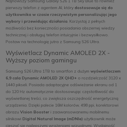
Najnowszy Samsung Galaxy S26 1 TB Sky Blue to również
pierwszy telefon z agentem AI, który
dostosowuje się do
użytkownika w czasie rzeczywistym personalizując jego
wybory i przewidując działania
. Korzystaj z pełnych
możliwości bez konieczności posiadania obszernej wiedzy
technicznej i obsługuj telefon intuicyjnie i bezwysiłkowo.
Postaw na technologię jutra z Samsung S26 Ultra.
Wyświetlacz Dynamic AMOLED 2X -
Wyższy poziom gamingu
Samsung S26 Ultra 1TB to smartfon z dużym
wyświetlaczem
6,9 cala Dynamic AMOLED 2X QHD+
o rozdzielczość 3120 x
1440 pikseli. Posiada adaptacyjne odświeżanie ekranu od 1
do 120 Hz automatycznie dostosowując częstotliwość do
wyświetlanej treści, co zwiększa oszczędność energetyczną
urządzenia. Dzięki palecie 16M kolorów, 498 ppi, korektorowi
obrazu
Vision Booster
i zaawansowanemu mobilnemu
silnikowi
Digital Natural Image (mDNIe)
użytkownik może
cieszyć się najlepszymi wrażeniami wizualnymi. Wydajność