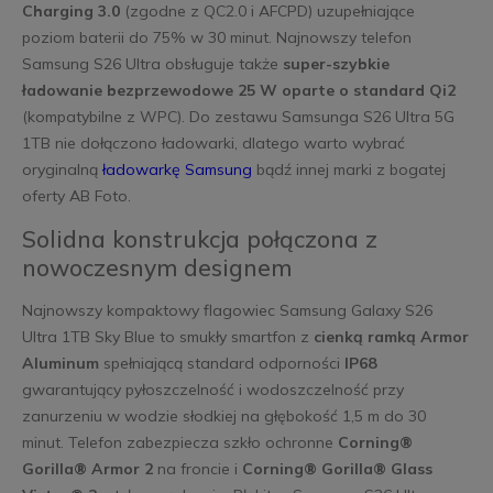
Charging 3.0
(zgodne z QC2.0 i AFCPD) uzupełniające
poziom baterii do 75% w 30 minut. Najnowszy telefon
Samsung S26 Ultra obsługuje także
super-szybkie
ładowanie bezprzewodowe 25 W oparte o standard Qi2
(kompatybilne z WPC). Do zestawu Samsunga S26 Ultra 5G
1TB nie dołączono ładowarki, dlatego warto wybrać
oryginalną
ładowarkę Samsung
bądź innej marki z bogatej
oferty AB Foto.
Solidna konstrukcja połączona z
nowoczesnym designem
Najnowszy kompaktowy flagowiec Samsung Galaxy S26
Ultra 1TB Sky Blue to smukły smartfon z
cienką ramką Armor
Aluminum
spełniającą standard odporności
IP68
gwarantujący pyłoszczelność i wodoszczelność przy
zanurzeniu w wodzie słodkiej na głębokość 1,5 m do 30
minut. Telefon zabezpiecza szkło ochronne
Corning®
Gorilla® Armor 2
na froncie i
Corning® Gorilla® Glass