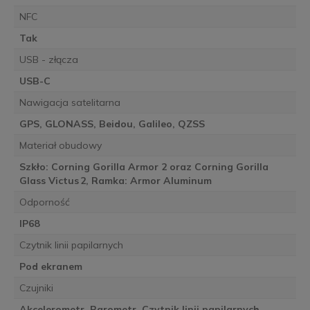
NFC
Tak
USB - złącza
USB-C
Nawigacja satelitarna
GPS, GLONASS, Beidou, Galileo, QZSS
Materiał obudowy
Szkło: Corning Gorilla Armor 2 oraz Corning Gorilla
Glass Victus 2, Ramka: Armor Aluminum
Odporność
IP68
Czytnik linii papilarnych
Pod ekranem
Czujniki
Akcelerometr, Barometr, Czytnik linii papilarnych,