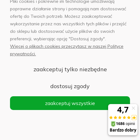
Pliki cookies i pokrewne im technologie umożliwiają
Słuchawki Samsung Galaxy Buds3 Srebrne -
poprawne działanie strony i pomagają nam dostosować
Silver
ofertę do Twoich potrzeb. Możesz zaakceptować
wykorzystanie przez nas wszystkich tych plików i przejść
Powiadom
o
do sklepu lub dostosować użycie plików do swoich
338,00 zł
dostępności
preferencji, wybierając opcję "Dostosuj zgody".
Więcej o plikach cookies przeczytasz w naszej Polityce
prywatności.
Słuchawki Samsung Galaxy Buds3 FE Szare -
zaakceptuj tylko niezbędne
Grey
dostosuj zgody
Powiadom
o
363,00 zł
dostępności
zaakceptuj wszystkie
Ładowarki sieciowe