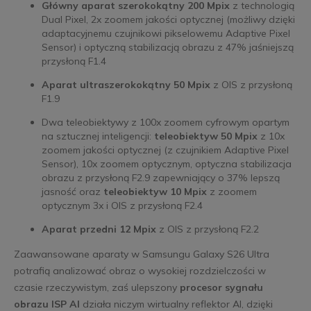
Główny aparat szerokokątny 200 Mpix
z technologią
Dual Pixel, 2x zoomem jakości optycznej (możliwy dzięki
adaptacyjnemu czujnikowi pikselowemu Adaptive Pixel
Sensor) i optyczną stabilizacją obrazu z 47% jaśniejszą
przysłoną F1.4
Aparat ultraszerokokątny 50 Mpix
z OIS z przysłoną
F1.9
Dwa teleobiektywy z 100x zoomem cyfrowym opartym
na sztucznej inteligencji:
teleobiektyw 50 Mpix
z 10x
zoomem jakości optycznej (z czujnikiem Adaptive Pixel
Sensor), 10x zoomem optycznym, optyczna stabilizacja
obrazu z przysłoną F2.9 zapewniający o 37% lepszą
jasność oraz
teleobiektyw 10 Mpix
z zoomem
optycznym 3x i OIS z przysłoną F2.4
Aparat przedni 12 Mpix
z OIS z przysłoną F2.2
Zaawansowane aparaty w Samsungu Galaxy S26 Ultra
potrafią analizować obraz o wysokiej rozdzielczości w
czasie rzeczywistym, zaś ulepszony
procesor sygnału
obrazu ISP AI
działa niczym wirtualny reflektor AI, dzięki