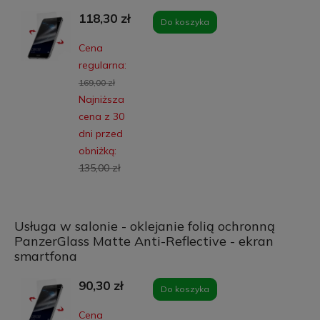
118,30 zł
Do koszyka
Cena
regularna:
169,00 zł
Najniższa
cena z 30
dni przed
obniżką:
135,00 zł
Usługa w salonie - oklejanie folią ochronną
PanzerGlass Matte Anti-Reflective - ekran
smartfona
90,30 zł
Do koszyka
Cena