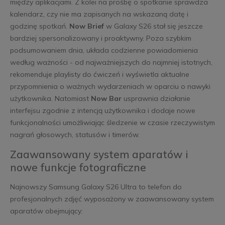
między aplikacjami. Z kolei na prośbę o spotkanie sprawdza
kalendarz, czy nie ma zapisanych na wskazaną datę i
godzinę spotkań.
Now Brief
w Galaxy S26 stał się jeszcze
bardziej spersonalizowany i proaktywny. Poza szybkim
podsumowaniem dnia, układa codzienne powiadomienia
według ważności - od najważniejszych do najmniej istotnych,
rekomenduje playlisty do ćwiczeń i wyświetla aktualne
przypomnienia o ważnych wydarzeniach w oparciu o nawyki
użytkownika. Natomiast
Now Bar
usprawnia działanie
interfejsu zgodnie z intencją użytkownika i dodaje nowe
funkcjonalności umożliwiając śledzenie w czasie rzeczywistym
nagrań głosowych, statusów i timerów.
Zaawansowany system aparatów i
nowe funkcje fotograficzne
Najnowszy Samsung Galaxy S26 Ultra to telefon do
profesjonalnych zdjęć wyposażony w zaawansowany system
aparatów obejmujący: