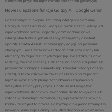
kliknięciem przycisku bądź krótkim poleceniem głosowym.
Nowe i ulepszone funkcje Galaxy AI i Google Gemini
Poza znanymi funkcjami sztucznej inteligencji Samsung
Galaxy AI oraz Gemini od Google'a, wraz z serią Galaxy S26
wprowadzono liczne upgrade'y oraz dodano nowe
inteligentne funkcje, jak ulepszony inteligentny asystent
aparatu
Photo Assist
umożliwiający edycję na poziomie
studyjnym. Teraz może nawet dodać brakujące osoby lub
elementy do zdjęcia z innych zdjęć (np. zwierzaka, członka
rodziny), zmienić scenerię z dziennej na nocną, uzupełnić lub
przywrócić brakujące elementy (np. kawałek nadgryzionego
ciasta), a także całkowicie zmieniać ubrania na zdjęciach
bądź usuwać z nich plamy, zabrudzenia i zagniecenia.
Wszystkie zmiany przy użyciu Photo Assist mogą być
wprowadzane stopniowo, swobodnie dostosowywane lub
cofane w dowolnym momencie czy wprowadzane krok po
kroku - teraz jest to proces elastyczny, a nie jednostronny. Do
nowego Samsunga Galaxy S26 Ultra dodano również nowy