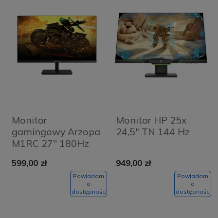
Monitor
Monitor HP 25x
gamingowy Arzopa
24,5" TN 144 Hz
M1RC 27'' 180Hz
2K QHD
599,00 zł
949,00 zł
Powiadom
Powiadom
o
o
dostępności
dostępności