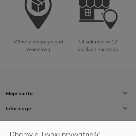
Własny magazyn pod
14 salonów w 12
Warszawą
polskich miastach
Moje konto
Informacje
Płatności i dostawa
Dbamy o Twoją prywatność