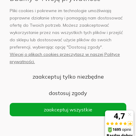
AB Foto
Pliki cookies i pokrewne im technologie umożliwiają
poprawne działanie strony i pomagają nam dostosować
ofertę do Twoich potrzeb. Możesz zaakceptować
wykorzystanie przez nas wszystkich tych plików i przejść
sklep@abfoto.pl
do sklepu lub dostosować użycie plików do swoich
preferencji, wybierając opcję "Dostosuj zgody".
+48 797 971 275
Więcej o plikach cookies przeczytasz w naszej Polityce
prywatności.
zaakceptuj tylko niezbędne
© 2025 Wszelkie prawa zastrzeżone. Serwis własnością:
AB FOTO
dostosuj zgody
Sp. z o.o.
Siedziba: 02-486 WARSZAWA, Al. Jerozolimskie 176, NIP
zaakceptuj wszystkie
1132646403 KRS nr 0000271999
.
'