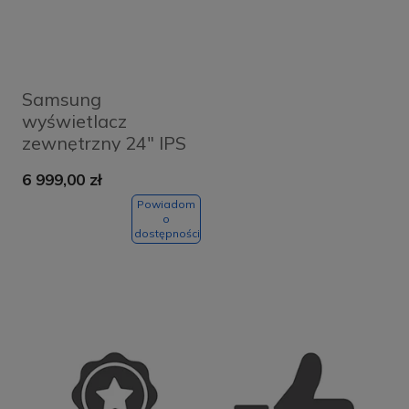
Samsung
wyświetlacz
zewnętrzny 24" IPS
WLAN 1500 cd/m²
6 999,00 zł
Full HD Czarny
Tizen 6.5
Powiadom
o
dostępności