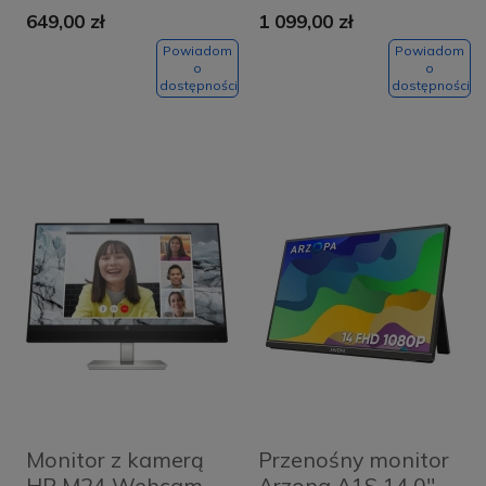
649,00 zł
1 099,00 zł
Powiadom
Powiadom
o
o
dostępności
dostępności
Monitor z kamerą
Przenośny monitor
HP M24 Webcam
Arzopa A1S 14,0''