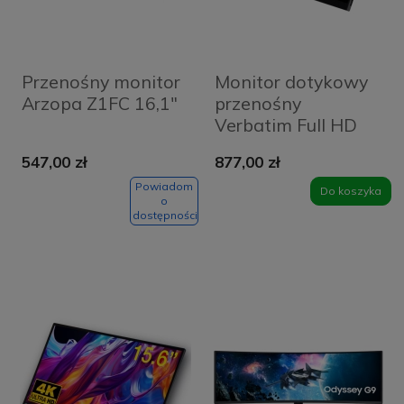
Przenośny monitor
Monitor dotykowy
Arzopa Z1FC 16,1"
przenośny
Verbatim Full HD
14" Czarny - Black
547,00 zł
877,00 zł
Powiadom
Do koszyka
o
dostępności