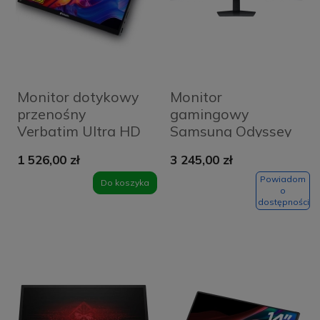
Monitor dotykowy
Monitor
przenośny
gamingowy
Verbatim Ultra HD
Samsung Odyssey
4K 15.6" Czarny -
G9 zakrzywiony
1 526,00 zł
3 245,00 zł
Black
Czarny - Black
Powiadom
Do koszyka
o
dostępności