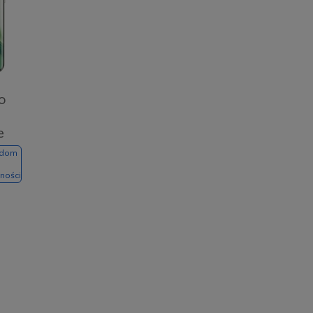
o
e
adom
ności