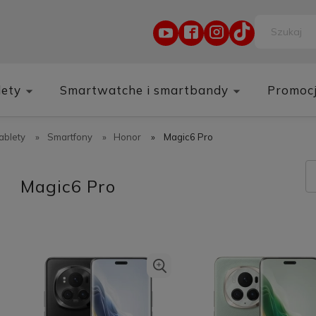
lety
Smartwatche i smartbandy
Promoc
tablety
»
Smartfony
»
Honor
»
Magic6 Pro
Magic6 Pro