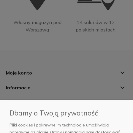
Własny magazyn pod
14 salonów w 12
Warszawą
polskich miastach
Moje konto
Informacje
Płatności i dostawa
Dbamy o Twoją prywatność
AB Foto
Pliki cookies i pokrewne im technologie umożliwiają
poprawne działanie strony i pomagają nam dostosować