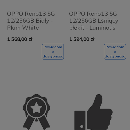
OPPO Reno13 5G
OPPO Reno13 5G
12/256GB Biały -
12/256GB Lśniący
Plum White
błękit - Luminous
Blue
1 568,00 zł
1 594,00 zł
Powiadom
Powiadom
o
o
dostępności
dostępności