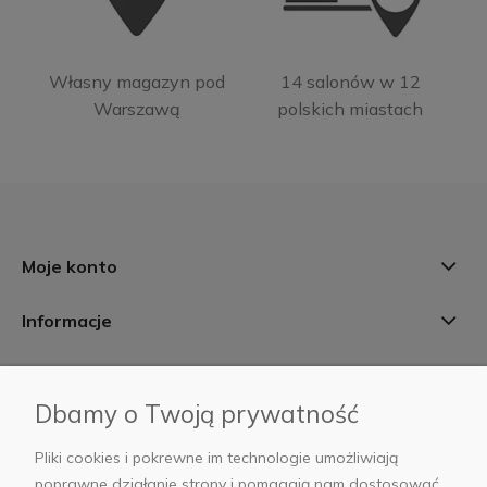
Własny magazyn pod
14 salonów w 12
Warszawą
polskich miastach
Moje konto
Informacje
Płatności i dostawa
Dbamy o Twoją prywatność
AB Foto
Pliki cookies i pokrewne im technologie umożliwiają
poprawne działanie strony i pomagają nam dostosować