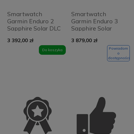
Smartwatch
Smartwatch
Garmin Enduro 2
Garmin Enduro 3
Sapphire Solar DLC
Sapphire Solar
Czarno-szary -
Grafitowy - Carbon
3 392,00 zł
3 879,00 zł
Slate Grey
Gray
Powiadom
Do koszyka
o
dostępności