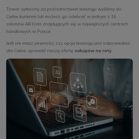
Towar opłacony za pośrednictwem leasingu wyślemy do
Ciebie kurierem lub możesz go odebrać w jednym z 16
salonów AB Foto znajdujących się w największych centrach
handlowych w Polsce.
Jeśli nie masz pewności, czy opcja leasingu jest odpowiednia
dla Ciebie, sprawdź naszą ofertę
zakupów na raty
.