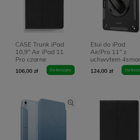
CASE Trunk iPad
Etui do iPad
10,9'' Air iPad 11
Air/Pro 11" z
Pro czarne
uchwytem 4smar
Rugged Case Gri
106,00 zł
Do koszyka
124,00 zł
Do kosz
Czarne - Black