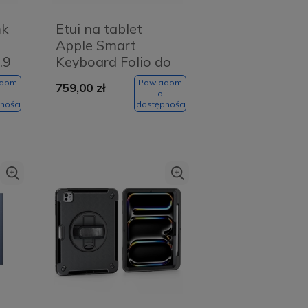
mk
Etui na tablet
Apple Smart
.9
Keyboard Folio do
iPad 11" (2 gen.)
adom
Powiadom
759,00 zł
Czarne - Black
o
ności
dostępności