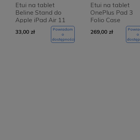
Etui na tablet
Etui na tablet
Beline Stand do
OnePlus Pad 3
Apple iPad Air 11
Folio Case
(2024) Czarne -
Niebieskie - Blue
Powiadom
Powi
33,00 zł
269,00 zł
Black
o
o
dostępności
dostęp