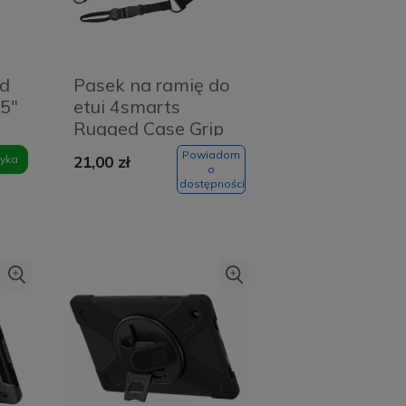
ad
Pasek na ramię do
.5"
etui 4smarts
Rugged Case Grip
Czarny - Black
Powiadom
yka
21,00 zł
o
dostępności