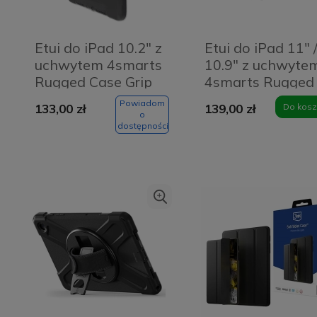
Etui do iPad 10.2" z
Etui do iPad 11" 
uchwytem 4smarts
10.9" z uchwyte
Rugged Case Grip
4smarts Rugged
Czarne - Black
Case Grip Czarne
Powiadom
133,00 zł
139,00 zł
Do kosz
Black
o
dostępności