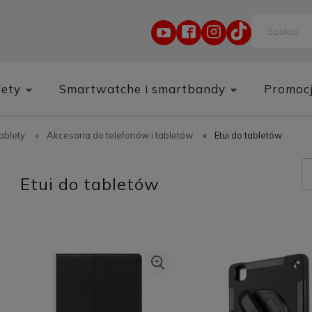
lety
Smartwatche i smartbandy
Promoc
tablety
»
Akcesoria do telefonów i tabletów
»
Etui do tabletów
Etui do tabletów