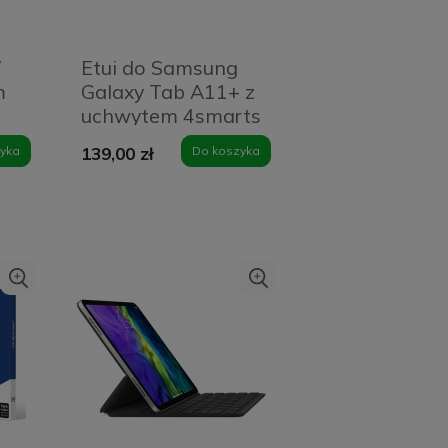
/
Etui do Samsung
m
Galaxy Tab A11+ z
uchwytem 4smarts
 -
Rugged Case Grip
yka
139,00 zł
Do koszyka
Czarne - Black