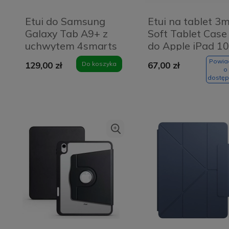
Etui do Samsung
Etui na tablet 3
Galaxy Tab A9+ z
Soft Tablet Case
uchwytem 4smarts
do Apple iPad 10
Rugged Case Grip
10 gen. Czarne -
Powi
129,00 zł
Do koszyka
67,00 zł
Czarne - Black
Black
o
dostęp