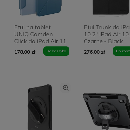
Etui na tablet
Etui Trunk do iP
UNIQ Camden
10.2" iPad Air 10
Click do iPad Air 11
Czarne - Black
Niebieskie - Stone
178,00 zł
Do koszyka
276,00 zł
Do kosz
Blue