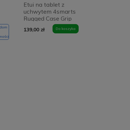
Etui na tablet z
uchwytem 4smarts
Rugged Case Grip
do Apple iPad Pro
adom
139,00 zł
Do koszyka
11 2024 Czarne -
ności
Black