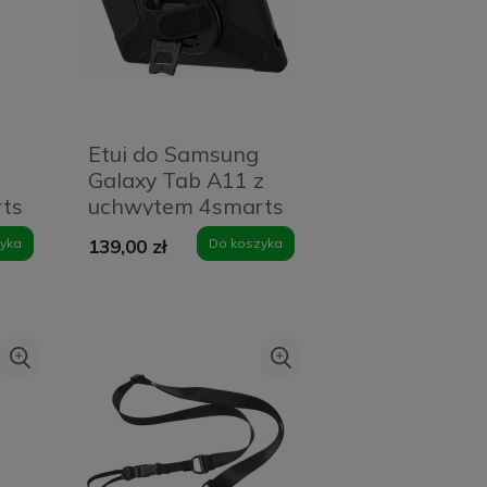
Etui do Samsung
Galaxy Tab A11 z
ts
uchwytem 4smarts
p
Rugged Case Grip
yka
139,00 zł
Do koszyka
Czarne - Black