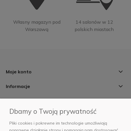
Własny magazyn pod
14 salonów w 12
Warszawą
polskich miastach
Moje konto
Informacje
Płatności i dostawa
Dbamy o Twoją prywatność
AB Foto
Pliki cookies i pokrewne im technologie umożliwiają
poprawne działanie strony i pomagają nam dostosować