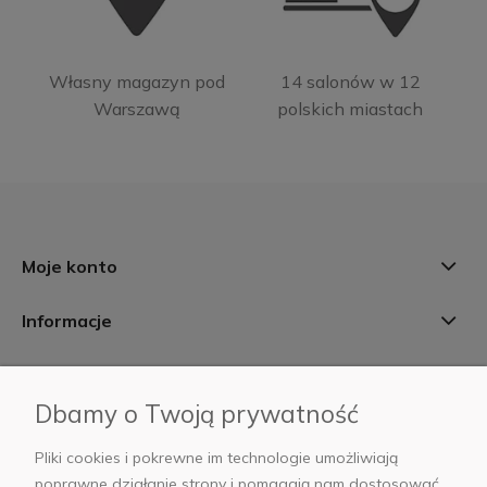
Własny magazyn pod
14 salonów w 12
Warszawą
polskich miastach
Moje konto
Informacje
Płatności i dostawa
Dbamy o Twoją prywatność
AB Foto
Pliki cookies i pokrewne im technologie umożliwiają
poprawne działanie strony i pomagają nam dostosować