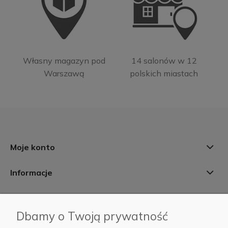
Własny magazyn pod
14 salonów w 12
Warszawą
polskich miastach
Moje konto
Informacje
Płatności i dostawa
Dbamy o Twoją prywatność
AB Foto