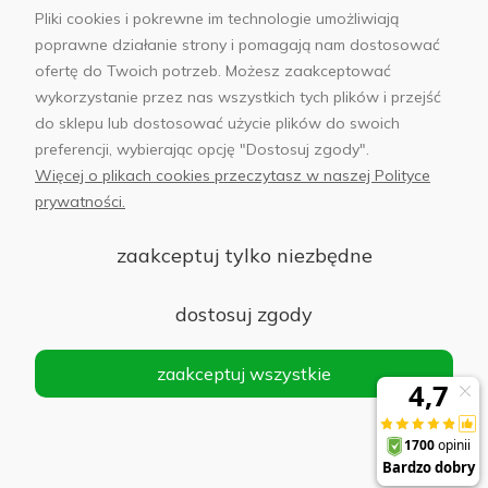
Pliki cookies i pokrewne im technologie umożliwiają
poprawne działanie strony i pomagają nam dostosować
ofertę do Twoich potrzeb. Możesz zaakceptować
wykorzystanie przez nas wszystkich tych plików i przejść
sklep@abfoto.pl
do sklepu lub dostosować użycie plików do swoich
preferencji, wybierając opcję "Dostosuj zgody".
+48 797 971 275
Więcej o plikach cookies przeczytasz w naszej Polityce
prywatności.
zaakceptuj tylko niezbędne
© 2025 Wszelkie prawa zastrzeżone. Serwis własnością:
AB FOTO
dostosuj zgody
Sp. z o.o.
Siedziba: 02-486 WARSZAWA, Al. Jerozolimskie 176, NIP
zaakceptuj wszystkie
1132646403 KRS nr 0000271999
.
'
Sklep internetowy Shoper Premium
realizacja imodules