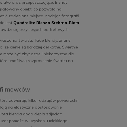
wiatło oraz przepuszczające. Blendy
ografowany obiekt, co pozwala na
Usługa w salonie -
lić zacienione miejsca, nadając fotografii
klejanie przezroczystą
ia jest
Quadralite Blenda Srebrno-Biała
folią ochronną
awdzi się przy sesjach portretowych.
PanzerGlass - ekran
04,30 zł
Do
9,00 zł
koszyka
tabletu
raszania światła. Takie blendy, znane
, że cienie są bardziej delikatne. Świetnie
e może być zbyt ostre i niekorzystne dla
óre umożliwią rozproszenie światła na
 filmowców
tóre zawierają kilka rodzajów powierzchni
alają na elastyczne dostosowanie
łota blenda doda ciepła zdjęciom
yfuzor pomoże w uzyskaniu miękkiego