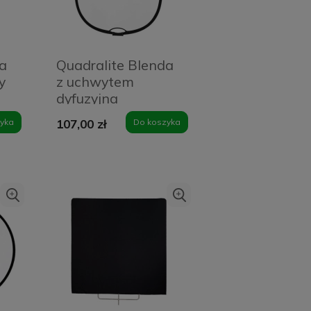
da
Quadralite Blenda
y
z uchwytem
dyfuzyjna
90x120cm
yka
107,00 zł
Do koszyka