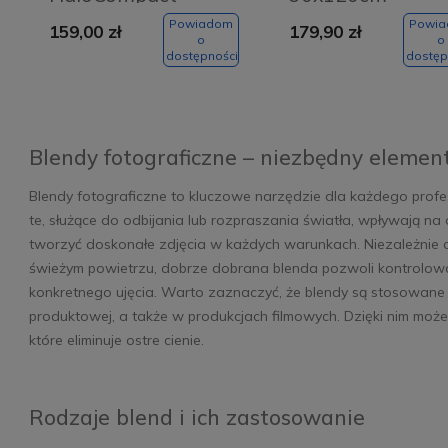
82cm
Powiadom
Powi
159,00 zł
179,90 zł
o
o
dostępności
dostęp
Blendy fotograficzne – niezbędny elemen
Blendy fotograficzne to kluczowe narzędzie dla każdego profe
te, służące do odbijania lub rozpraszania światła, wpływają na
tworzyć doskonałe zdjęcia w każdych warunkach. Niezależnie od
świeżym powietrzu, dobrze dobrana blenda pozwoli kontrolowa
konkretnego ujęcia. Warto zaznaczyć, że blendy są stosowane z
produktowej, a także w produkcjach filmowych. Dzięki nim może
które eliminuje ostre cienie.
Rodzaje blend i ich zastosowanie