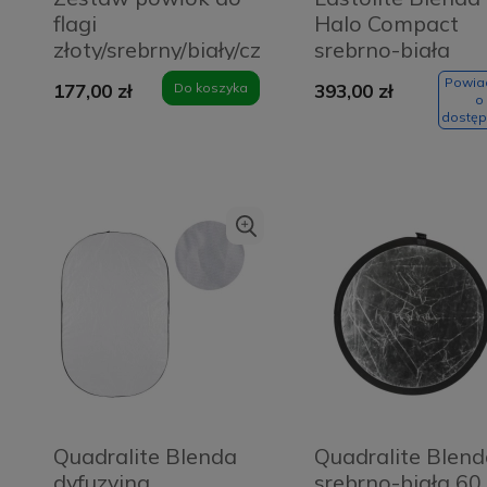
flagi
Halo Compact
złoty/srebrny/biały/czarny
srebrno-biała
Quadralite
82cm LL LR3300
Powi
177,00 zł
Do koszyka
393,00 zł
120x120cm
o
dostęp
Quadralite Blenda
Quadralite Blen
dyfuzyjna
srebrno-biała 60