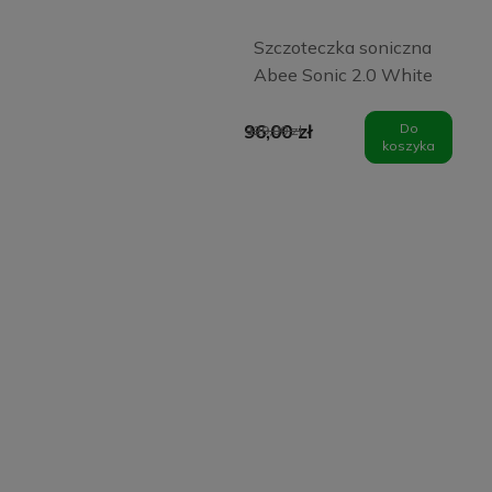
Szczoteczka soniczna
Abee Sonic 2.0 White
96,00 zł
Do
129,00 zł
koszyka