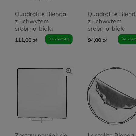
Quadralite Blenda
Quadralite Blen
z uchwytem
z uchwytem
srebrno-biała
srebrno-biała
90x120cm
okrągła 110 cm
111,00 zł
Do koszyka
94,00 zł
Do kosz
Zestaw powłok do
Lastolite Blenda