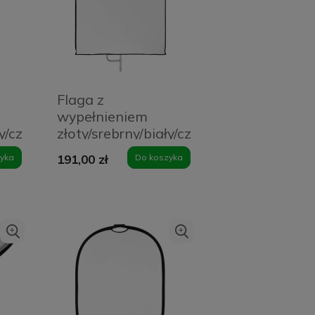
Flaga z
wypełnieniem
ły/czarny
złoty/srebrny/biały/czarny
0
Quadralite
yka
191,00 zł
Do koszyka
60x75cm