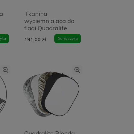
da
Tkanina
wyciemniająca do
flagi Quadralite
120x120cm
yka
191,00 zł
Do koszyka
Czarna - Black
Quadralite Blenda