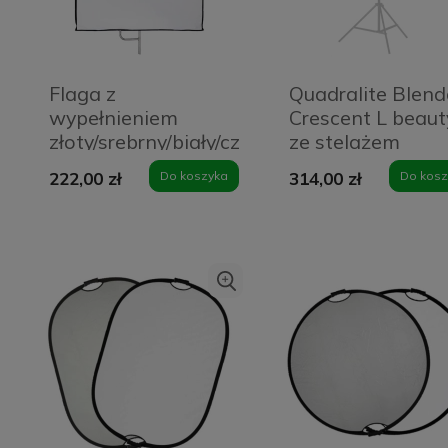
Flaga z
Quadralite Blen
wypełnieniem
Crescent L beaut
złoty/srebrny/biały/czarny
ze stelażem
Quadralite
222,00 zł
Do koszyka
314,00 zł
Do kosz
75x90cm