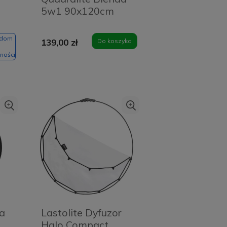
5w1 90x120cm
adom
139,00 zł
Do koszyka
ności
da
Lastolite Dyfuzor
Halo Compact