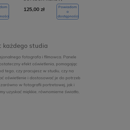
adom
Powiadom
125,00 zł
o
ności
dostępności
t każdego studia
sjonalnego fotografa i filmowca. Panele
 ostateczny efekt oświetlenia, pomagając
 tego, czy pracujesz w studiu, czy na
ć oświetlenie i dostosować je do potrzeb
arówno w fotografii portretowej, jak i
my uzyskać miękkie, równomierne światło,