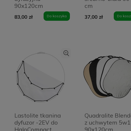
90x120cm
cm
83,00 zł
Do koszyka
37,00 zł
Do kosz
Lastolite tkanina
Quadralite Blen
dyfuzor -2EV do
z uchwytem 5w1
HaloCompact
90x120cm