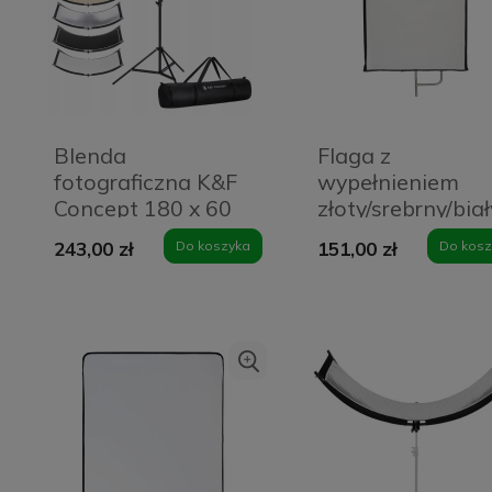
Blenda
Flaga z
fotograficzna K&F
wypełnieniem
Concept 180 x 60
złoty/srebrny/bia
cm + Statyw 1.9 m
Quadralite 45x6
243,00 zł
Do koszyka
151,00 zł
Do kosz
cm