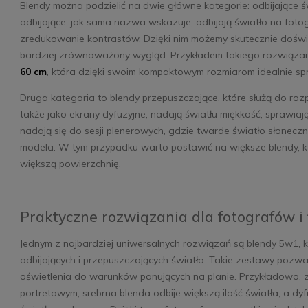
Blendy można podzielić na dwie główne kategorie: odbijające ś
odbijające, jak sama nazwa wskazuje, odbijają światło na fot
Szczoteczka soniczna
Usługa w salonie -
zredukowanie kontrastów. Dzięki nim możemy skutecznie doświet
Abee Sonic ST Ultra
oklejanie folią ochronną
o
bardziej zrównoważony wygląd. Przykładem takiego rozwiązan
White
PanzerGlass Max Ultra -
60 cm
, która dzięki swoim kompaktowym rozmiarom idealnie spr
ekran smartfona
126,00 zł
Do
118,30 zł
Do
1
169,00 zł
169,00 zł
14
koszyka
koszyka
Druga kategoria to blendy przepuszczające, które służą do rozp
także jako ekrany dyfuzyjne, nadają światłu miękkość, sprawiając
nadają się do sesji plenerowych, gdzie twarde światło słoneczn
modela. W tym przypadku warto postawić na większe blendy, kt
większą powierzchnię.
Praktyczne rozwiązania dla fotografów i
Jednym z najbardziej uniwersalnych rozwiązań są blendy 5w1, k
odbijających i przepuszczających światło. Takie zestawy pozw
oświetlenia do warunków panujących na planie. Przykładowo, z
portretowym, srebrna blenda odbije większą ilość światła, a d