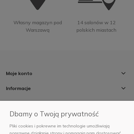
Własny magazyn pod
14 salonów w 12
Warszawą
polskich miastach
Moje konto
Informacje
Płatności i dostawa
Dbamy o Twoją prywatność
AB Foto
Pliki cookies i pokrewne im technologie umożliwiają
poprawne działanie strony i pomagają nam dostosować