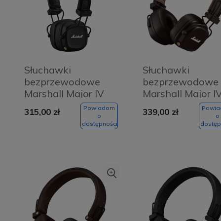
Słuchawki
Słuchawki
bezprzewodowe
bezprzewodowe
Marshall Major IV
Marshall Major I
Black
Brown
Powiadom
Powi
315,00 zł
339,00 zł
o
o
dostępności
dostęp