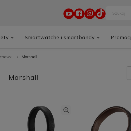
lety
Smartwatche i smartbandy
Promoc
uchawki
»
Marshall
Marshall