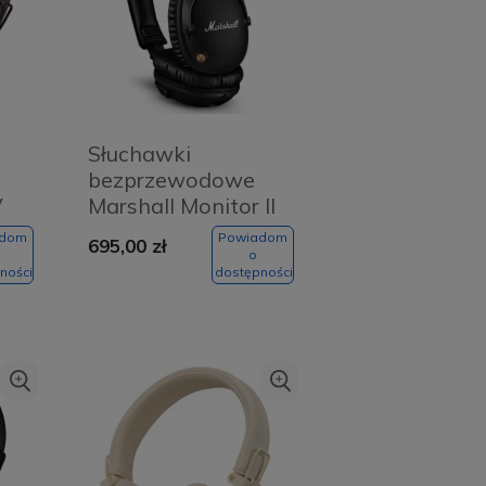
Słuchawki
bezprzewodowe
V
Marshall Monitor II
ANC Black
adom
Powiadom
695,00 zł
o
ności
dostępności