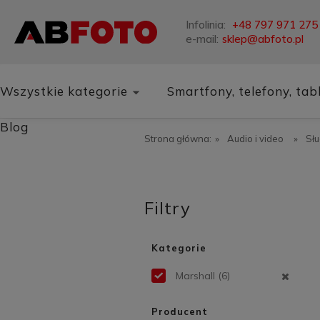
Infolinia:
+48 797 971 275
e-mail:
sklep@abfoto.pl
Wszystkie kategorie
Smartfony, telefony, tab
Blog
Strona główna:
»
Audio i video
»
Sł
Filtry
Kategorie
Marshall
(6)
Producent