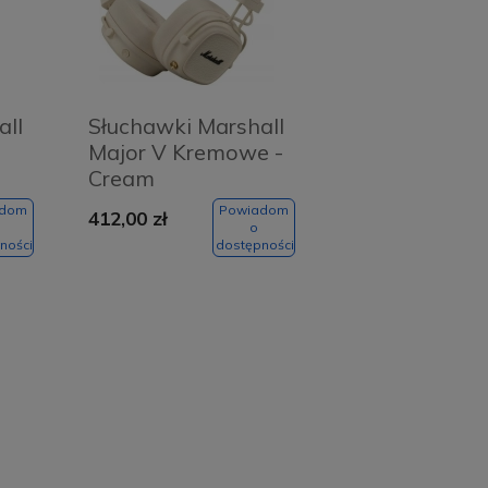
all
Słuchawki Marshall
Major V Kremowe -
Cream
adom
Powiadom
412,00 zł
o
ności
dostępności