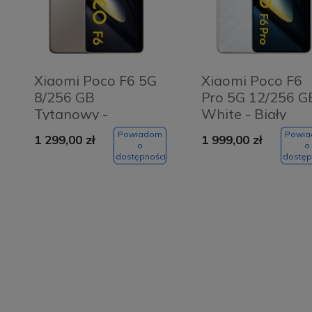
Xiaomi Poco F6 5G
Xiaomi Poco F6
8/256 GB
Pro 5G 12/256 G
Tytanowy -
White - Biały
Titanium
Powiadom
Powi
1 299,00 zł
1 999,00 zł
o
o
dostępności
dostęp