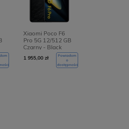
Xiaomi Poco F6
B
Pro 5G 12/512 GB
Czarny - Black
adom
Powiadom
1 955,00 zł
o
ności
dostępności