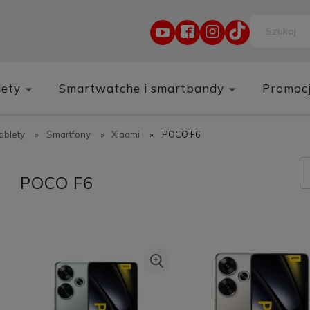
lety
Smartwatche i smartbandy
Promoc
tablety
»
Smartfony
»
Xiaomi
»
POCO F6
POCO F6