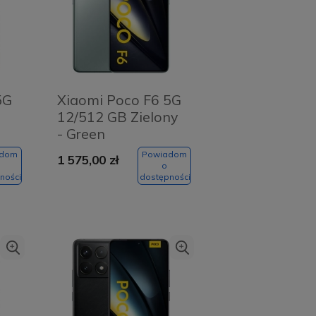
5G
Xiaomi Poco F6 5G
12/512 GB Zielony
- Green
adom
Powiadom
1 575,00 zł
o
ności
dostępności