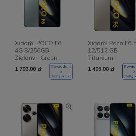
Xiaomi POCO F6
Xiaomi Poco F6 
4G 8/256GB
12/512 GB
Zielony - Green
Titanium -
Tytanowy
Powiadom
Powi
1 793,00 zł
1 495,00 zł
o
o
dostępności
dostęp