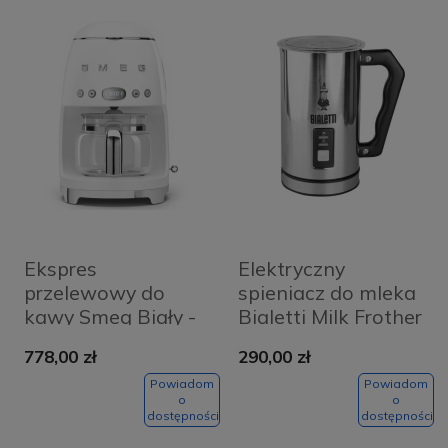
Ekspres
Elektryczny
przelewowy do
spieniacz do mleka
kawy Smeg Biały -
Bialetti Milk Frother
White
MK01 Srebrny -
778,00 zł
290,00 zł
Silver
Powiadom
Powiadom
o
o
dostępności
dostępności