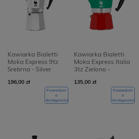
Kawiarka Bialetti
Kawiarka Bialetti
Moka Express 9tz
Moka Express Italia
Srebrna - Silver
3tz Zielono -
czerwona - Green
196,00 zł
135,00 zł
and red
Powiadom
Powiadom
o
o
dostępności
dostępności