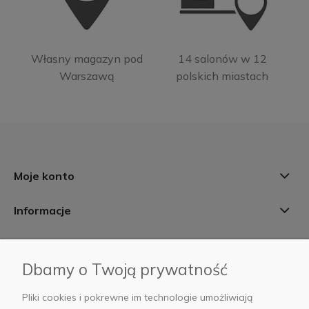
Własny magazyn pod
14 salonów w 12
Warszawą
polskich miastach
Moje konto
Informacje
Płatności i dostawa
Dbamy o Twoją prywatność
AB Foto
Pliki cookies i pokrewne im technologie umożliwiają