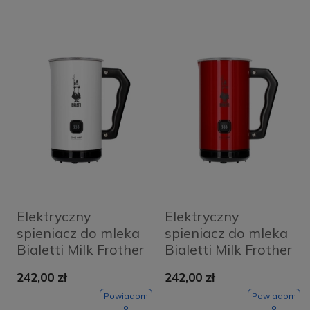
Elektryczny
Elektryczny
spieniacz do mleka
spieniacz do mleka
Bialetti Milk Frother
Bialetti Milk Frother
MKF02 Biały -
MKF02 Czerwony -
242,00 zł
242,00 zł
White
Rosso
Powiadom
Powiadom
o
o