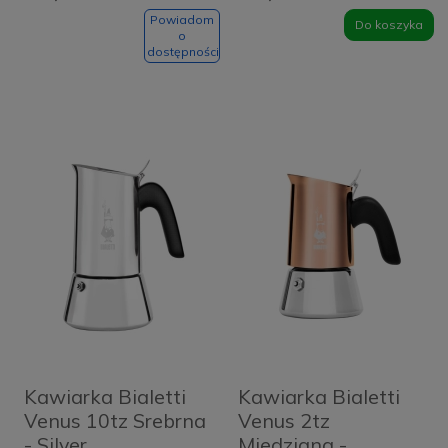
Powiadom
Do koszyka
o
dostępności
Kawiarka Bialetti
Kawiarka Bialetti
Venus 10tz Srebrna
Venus 2tz
- Silver
Miedziana -