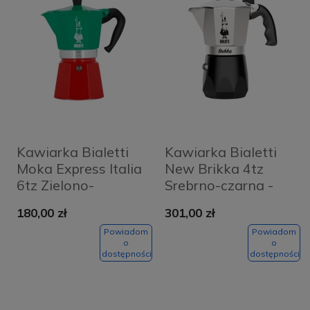
Kawiarka Bialetti
Kawiarka Bialetti
Moka Express Italia
New Brikka 4tz
6tz Zielono-
Srebrno-czarna -
czerwona - Green
Silver and black
180,00 zł
301,00 zł
and red
Powiadom
Powiadom
o
o
dostępności
dostępności