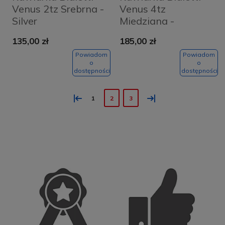
Venus 2tz Srebrna -
Venus 4tz
Silver
Miedziana -
Coppered
135,00 zł
185,00 zł
Powiadom
Powiadom
o
o
dostępności
dostępności
«
»
1
2
3