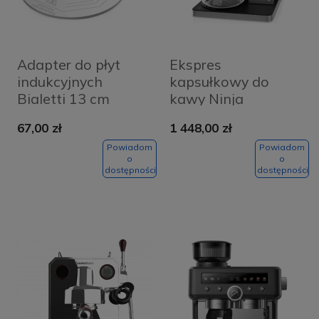
Adapter do płyt
Ekspres
indukcyjnych
kapsułkowy do
Bialetti 13 cm
kawy Ninja
Prestige 2w1
67,00 zł
1 448,00 zł
Srebrny - Silver
Powiadom
Powiadom
o
o
dostępności
dostępności