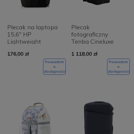
Plecak na laptopa
Plecak
15,6" HP
fotograficzny
Lightweight
Tenba Cineluxe
Backpack 21
176,00 zł
1 118,00 zł
Czarny - Black
Powiadom
Powiadom
o
o
dostępności
dostępności