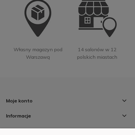
Własny magazyn pod
14 salonów w 12
Warszawą
polskich miastach
Moje konto
Informacje
Płatności i dostawa