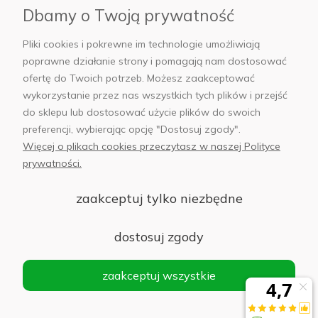
Dbamy o Twoją prywatność
AB Foto
Pliki cookies i pokrewne im technologie umożliwiają
poprawne działanie strony i pomagają nam dostosować
ofertę do Twoich potrzeb. Możesz zaakceptować
wykorzystanie przez nas wszystkich tych plików i przejść
sklep@abfoto.pl
do sklepu lub dostosować użycie plików do swoich
preferencji, wybierając opcję "Dostosuj zgody".
+48 797 971 275
Więcej o plikach cookies przeczytasz w naszej Polityce
prywatności.
zaakceptuj tylko niezbędne
© 2025 Wszelkie prawa zastrzeżone. Serwis własnością:
AB FOTO
dostosuj zgody
Sp. z o.o.
Siedziba: 02-486 WARSZAWA, Al. Jerozolimskie 176, NIP
zaakceptuj wszystkie
1132646403 KRS nr 0000271999
.