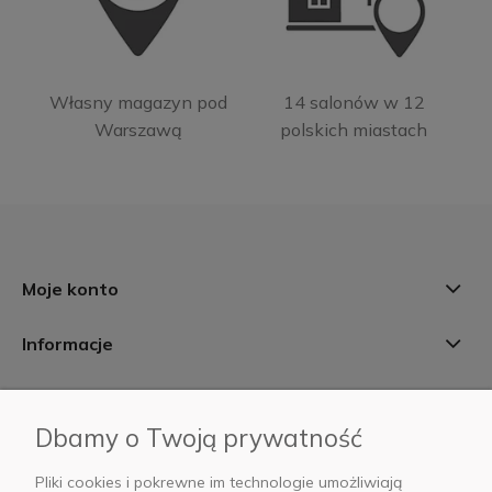
Własny magazyn pod
14 salonów w 12
Warszawą
polskich miastach
Moje konto
Informacje
Płatności i dostawa
Dbamy o Twoją prywatność
AB Foto
Pliki cookies i pokrewne im technologie umożliwiają