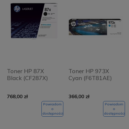
Toner HP 87X
Toner HP 973X
Black (CF287X)
Cyan (F6T81AE)
768,00 zł
366,00 zł
Powiadom
Powiadom
o
o
dostępności
dostępności