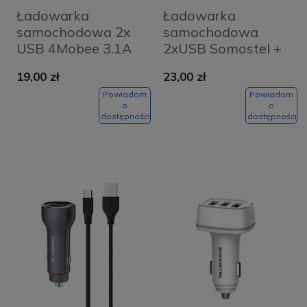
Ładowarka
Ładowarka
samochodowa 2x
samochodowa
USB 4Mobee 3.1A
2xUSB Somostel +
biała
kabel USB-C szara
19,00 zł
23,00 zł
Powiadom
Powiadom
o
o
dostępności
dostępności