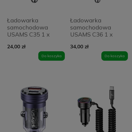
Ładowarka
Ładowarka
samochodowa
samochodowa
USAMS C35 1 x
USAMS C36 1 x
USB-A + 1 x USB-C
USB-A + 1 x USB-C
24,00 zł
34,00 zł
45 W Czarna -
95 W Fioletowa -
Black
Purple
Do koszyka
Do koszyka