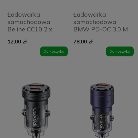
Ładowarka
Ładowarka
samochodowa
samochodowa
Beline CC10 2 x
BMW PD-QC 3.0 M
USB-A + kabel
Edition 1 x USB-A 1
12,00 zł
78,00 zł
USB-C 10 W
x USB-C 36 W
Czarna - Black
Czarna - Black
Do koszyka
Do koszyka