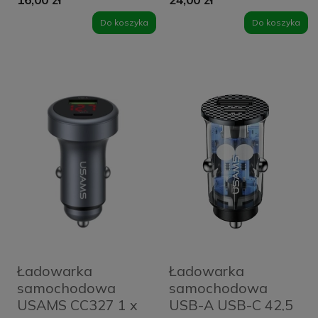
- Tarnish
30 W Szara -
Tarnish
Do koszyka
Do koszyka
Ładowarka
Ładowarka
samochodowa
samochodowa
USAMS CC327 1 x
USB-A USB-C 42,5