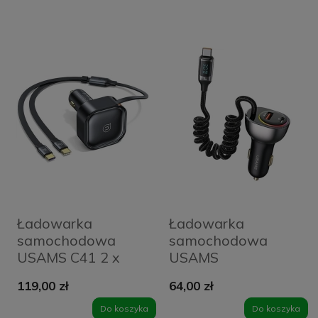
Ładowarka
Ładowarka
samochodowa
samochodowa
USAMS C41 2 x
USAMS
USB-C 30 W
CC192CC01 1 x
119,00 zł
64,00 zł
Czarna - Black
USB-A + 1 x USB-C
60 W + kabel USB-
Do koszyka
Do koszyka