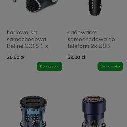
Ładowarka
Ładowarka
samochodowa
samochodowa do
Beline CC18 1 x
telefonu 2x USB
USB-A + 1 x USB-C
Quick Charge 3.0
26,00 zł
59,00 zł
30 W Czarna -
5A Somostel
Black
czarna + kabel
Do koszyka
Do koszyka
USB-C