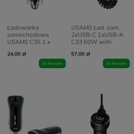
Ładowarka
USAMS Ład. sam.
samochodowa
2xUSB-C 1xUSB-A
USAMS C35 1 x
C33 60W with
USB-A + 1 x USB-C
spring cable Fast
24,00 zł
57,00 zł
45 W Fioletowa -
Charge
Purple
czarny/black
Do koszyka
Do koszyka
CC167CC01 (US-
CC167)