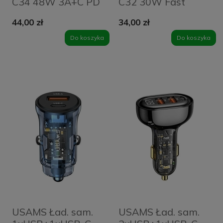
C34 48W 3A+C PD
C32 30W Fast
Fast Charge
Charge
44,00 zł
34,00 zł
czarny/black
czarny/black
CC170CC01 (US-
CC164CC01 (US-
Do koszyka
Do koszyka
CC170)
CC164)
USAMS Ład. sam.
USAMS Ład. sam.