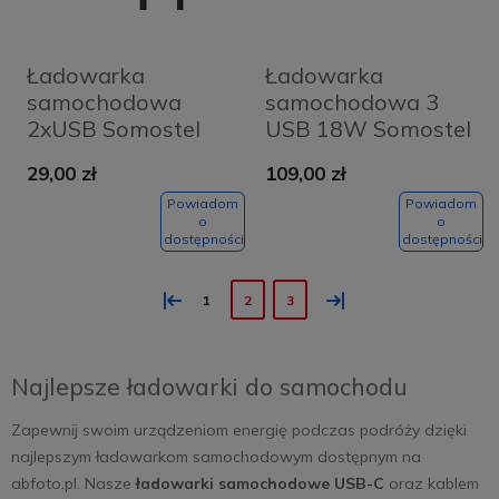
Ładowarka
Ładowarka
samochodowa
samochodowa 3
2xUSB Somostel
USB 18W Somostel
grafitowa + kabel
SMS-A48 biała
29,00 zł
109,00 zł
micro USB
Powiadom
Powiadom
o
o
dostępności
dostępności
«
»
1
2
3
Najlepsze ładowarki do samochodu
Zapewnij swoim urządzeniom energię podczas podróży dzięki
najlepszym ładowarkom samochodowym dostępnym na
abfoto.pl. Nasze
ładowarki samochodowe USB-C
oraz kablem