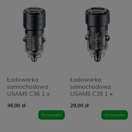
Ładowarka
Ładowarka
samochodowa
samochodowa
USAMS C36 1 x
USAMS C39 1 x
USB-A + 1 x USB-C
USB-A + 1 x USB-C
36,00 zł
29,00 zł
95 W Czarna -
60 W Czarna -
Black
Black
Do koszyka
Do koszyka