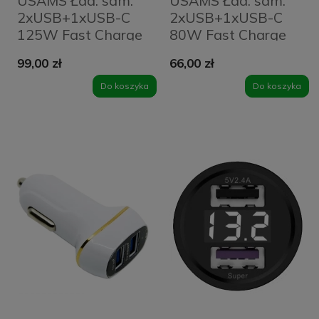
USAMS Ład. sam.
USAMS Ład. sam.
2xUSB+1xUSB-C
2xUSB+1xUSB-C
125W Fast Charge
80W Fast Charge
transparent blue
niebieski/blue
99,00 zł
66,00 zł
CC158CC02 (US-
CC159CC02 (US-
CC158)
CC159)
Do koszyka
Do koszyka