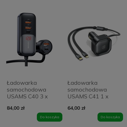
Ładowarka
Ładowarka
samochodowa
samochodowa
USAMS C40 3 x
USAMS C41 1 x
USB-A + 2 x USB-C
USB-C + 1 x
84,00 zł
64,00 zł
165 W Czarna -
Lightning 30 W
Black
Czarna - Black
Do koszyka
Do koszyka