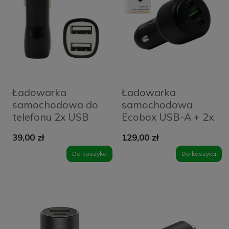
Ładowarka
Ładowarka
samochodowa do
samochodowa
telefonu 2x USB
Ecobox USB-A + 2x
VEGA czarna
USB-C 160 W
39,00 zł
129,00 zł
Power Delivery PD
+ QC3.0 czarna
Do koszyka
Do koszyka