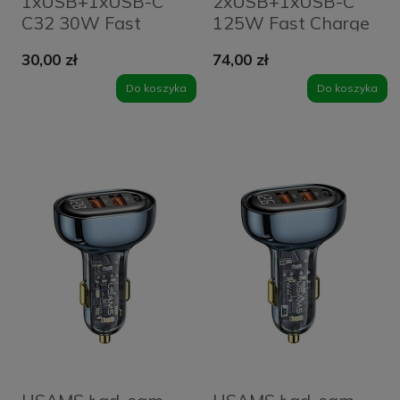
1xUSB+1xUSB-C
2xUSB+1xUSB-C
C32 30W Fast
125W Fast Charge
Charge
transparent black
30,00 zł
74,00 zł
niebieski/blue
CC158CC01 (US-
CC164CC02 (US-
CC158)
Do koszyka
Do koszyka
CC164)