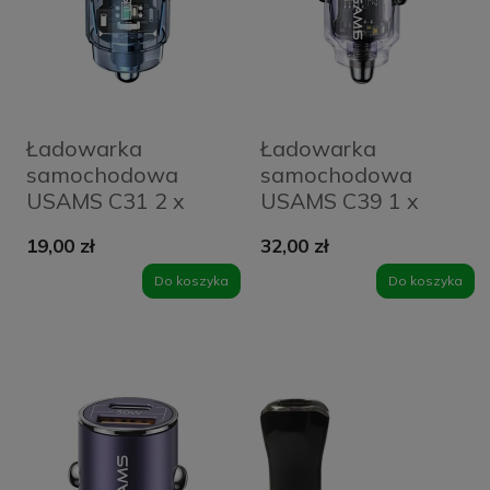
Ładowarka
Ładowarka
samochodowa
samochodowa
USAMS C31 2 x
USAMS C39 1 x
USB-A Niebieska -
USB-A + 1 x USB-C
19,00 zł
32,00 zł
Blue
60 W Fioletowa -
Purple
Do koszyka
Do koszyka