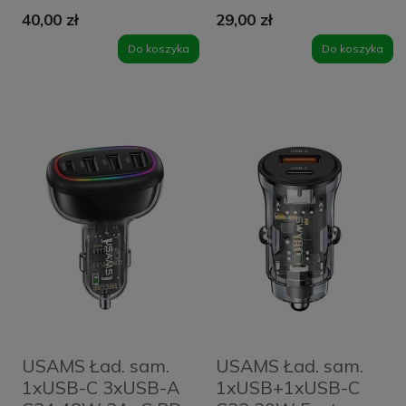
USB-A 1 x USB-C
W Fast Charge
40,00 zł
29,00 zł
45 W Szara -
USAMS
Tarnish
przezroczysta
Do koszyka
Do koszyka
USAMS Ład. sam.
USAMS Ład. sam.
1xUSB-C 3xUSB-A
1xUSB+1xUSB-C