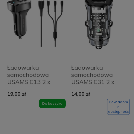
Ładowarka
Ładowarka
samochodowa
samochodowa
USAMS C13 2 x
USAMS C31 2 x
USB-A + Kabel 3w1
USB-A Czarna -
19,00 zł
14,00 zł
microUSB/USB-
Black
C/Lightning Czarna
Powiadom
Do koszyka
o
- Black
dostępności