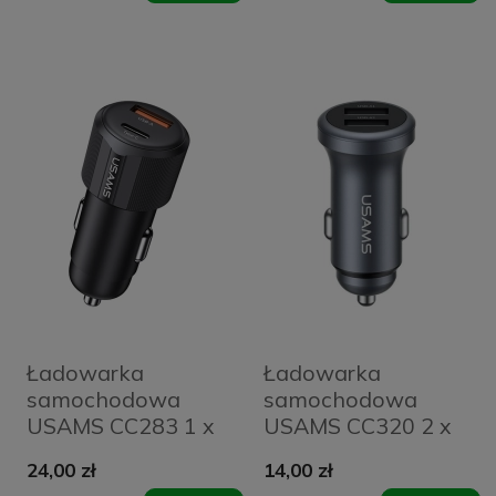
C 30 W Czarna -
Black
Ładowarka
Ładowarka
samochodowa
samochodowa
USAMS CC283 1 x
USAMS CC320 2 x
USB-A + 1 x USB-C
USB-A Szara -
24,00 zł
14,00 zł
60 W Czarna -
Tarnish