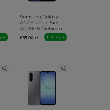
Samsung Galaxy
A17 5G Dual Sim
-
4/128GB Niebieski
- Blue
yka
865,00 zł
Do koszyka