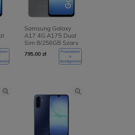
Samsung Galaxy
al
A17 4G A175 Dual
Sim 8/256GB Szary
- Grey
adom
Powiadom
795,00 zł
o
ności
dostępności