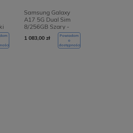
Samsung Galaxy
A17 5G Dual Sim
ki
8/256GB Szary -
Grey
adom
Powiadom
1 083,00 zł
o
ności
dostępności