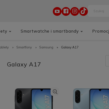
lety
Smartwatche i smartbandy
Promoc
tablety
»
Smartfony
»
Samsung
»
Galaxy A17
Galaxy A17