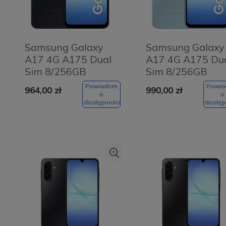
Samsung Galaxy
Samsung Galaxy
A17 4G A175 Dual
A17 4G A175 Du
Sim 8/256GB
Sim 8/256GB
Czarny - Black
Niebieski - Blue
Powiadom
Powi
964,00 zł
990,00 zł
o
o
dostępności
dostęp