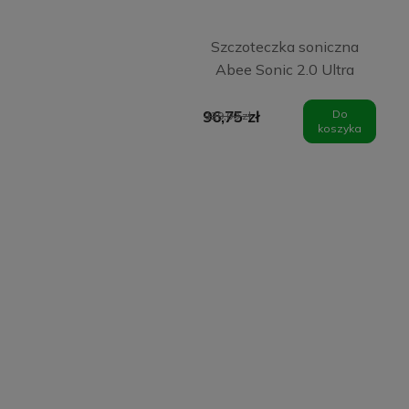
Szczoteczka soniczna
Abee Sonic 2.0 Ultra
White
96,75 zł
Do
129,00 zł
koszyka