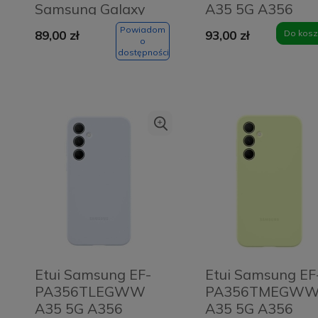
Samsung Galaxy
A35 5G A356
S25 FE
czarny/black Car
Powiadom
89,00 zł
93,00 zł
Do kosz
Przezroczyste -
Slot Cover
o
dostępności
Clear
Etui Samsung EF-
Etui Samsung EF
PA356TLEGWW
PA356TMEGW
A35 5G A356
A35 5G A356