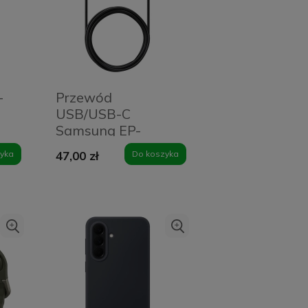
-
Przewód
USB/USB-C
Samsung EP-
DG930MB (2
yka
47,00 zł
Do koszyka
sztuki) czarny