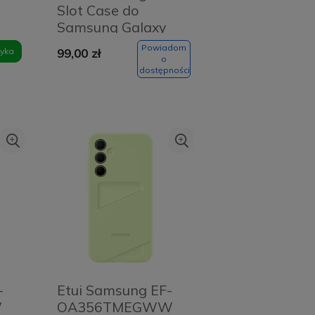
Slot Case do
Samsung Galaxy
A37 Jasnoszare -
Powiadom
yka
99,00 zł
Light grey
o
dostępności
-
Etui Samsung EF-
W
OA356TMEGWW