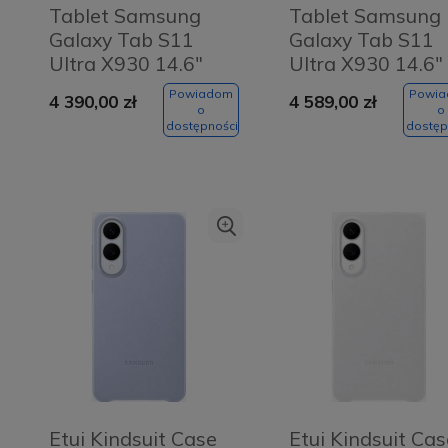
Tablet Samsung
Tablet Samsung
Galaxy Tab S11
Galaxy Tab S11
Ultra X930 14.6"
Ultra X930 14.6"
Wi-Fi 12/256GB
Wi-Fi 12/512GB
Powiadom
Powi
4 390,00 zł
4 589,00 zł
Szary - Grey
Szary - Grey
o
o
dostępności
dostęp
Etui Kindsuit Case
Etui Kindsuit Cas