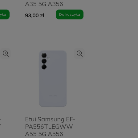
A35 5G A356
d
limonka/lime Card
yka
93,00 zł
Do koszyka
Slot Cover
-
Etui Samsung EF-
W
PA556TLEGWW
A55 5G A556