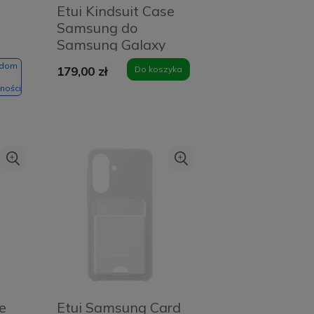
Etui Kindsuit Case
Samsung do
Samsung Galaxy
S25 Edge Czarne -
adom
179,00 zł
Do koszyka
Black
ności
e
Etui Samsung Card