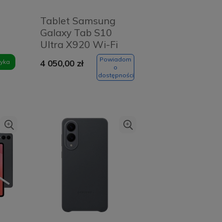
Tablet Samsung
Galaxy Tab S10
Ultra X920 Wi-Fi
14.6" 12/512GB S-
Powiadom
yka
4 050,00 zł
Pen Srebrny - Silver
o
dostępności