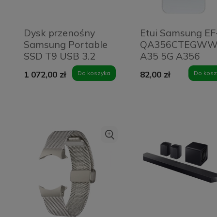
Szczoteczka soniczna
Usługa w salonie -
Dysk przenośny
Etui Samsung EF
Abee Sonic 2.0 Black
oklejanie prywatyzującą
Samsung Portable
QA356CTEGW
folią ochronną
SSD T9 USB 3.2
A35 5G A356
PanzerGlass - ekran
96,75 zł
Do
104,30 zł
Do
1
129,00 zł
149,00 zł
17
Gen 2x2 1 TB
przezroczysty/tr
koszyka
koszyka
smartfona
1 072,00 zł
Do koszyka
82,00 zł
Do kosz
czarny
Clear Cover