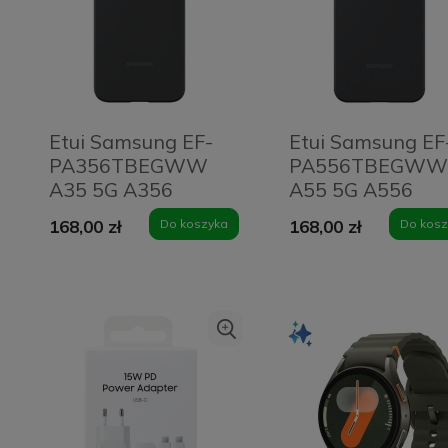
Etui Samsung EF-
Etui Samsung EF
PA356TBEGWW
PA556TBEGWW
A35 5G A356
A55 5G A556
czarny/black
czarny/black
168,00 zł
Do koszyka
168,00 zł
Do kosz
Silicone Cover
Silicone Cover