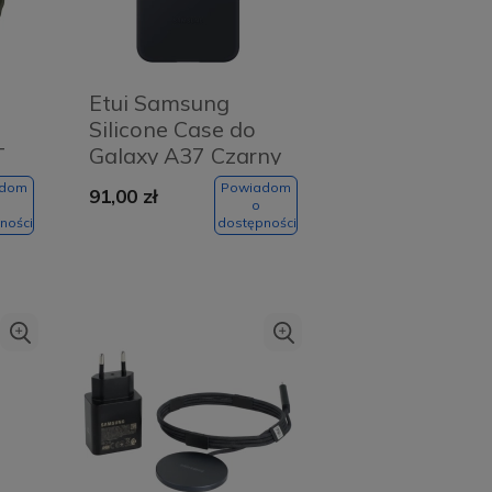
Etui Samsung
Silicone Case do
T
Galaxy A37 Czarny
- Black
adom
Powiadom
91,00 zł
o
ności
dostępności