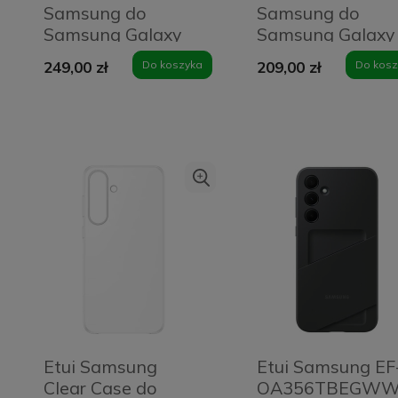
Samsung do
Samsung do
Samsung Galaxy
Samsung Galaxy
S25 Edge
S25 Edge Szare -
249,00 zł
Do koszyka
209,00 zł
Do kosz
Niebieskie - Blue
Gray
Etui Samsung
Etui Samsung EF
Clear Case do
OA356TBEGW