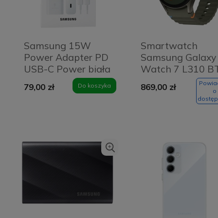
Samsung 15W
Smartwatch
Power Adapter PD
Samsung Galaxy
USB-C Power biała
Watch 7 L310 B
z kablem USB-C
44 mm zielony
Powi
79,00 zł
Do koszyka
869,00 zł
[outlet]
o
dostęp