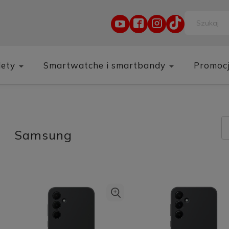
lety
Smartwatche i smartbandy
Promoc
Samsung