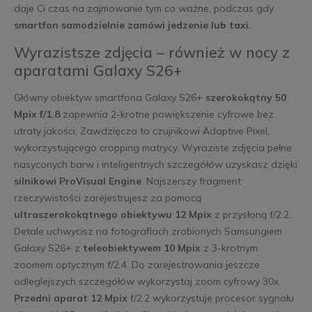
daje Ci czas na zajmowanie tym co ważne, podczas gdy
smartfon samodzielnie zamówi jedzenie lub taxi
.
Wyrazistsze zdjęcia – również w nocy z
aparatami Galaxy S26+
Główny obiektyw smartfona Galaxy S26+
szerokokątny 50
Mpix f/1.8
zapewnia 2-krotne powiększenie cyfrowe bez
utraty jakości. Zawdzięcza to czujnikowi Adaptive Pixel,
wykorzystującego cropping matrycy. Wyraziste zdjęcia pełne
nasyconych barw i inteligentnych szczegółów uzyskasz dzięki
silnikowi ProVisual Engine
. Najszerszy fragment
rzeczywistości zarejestrujesz za pomocą
ultraszerokokątnego obiektywu 12 Mpix
z przysłoną f/2.2.
Detale uchwycisz na fotografiach zrobionych Samsungiem
Galaxy S26+ z
teleobiektywem 10 Mpix
z 3-krotnym
zoomem optycznym f/2.4. Do zarejestrowania jeszcze
odleglejszych szczegółów wykorzystaj zoom cyfrowy 30x.
Przedni aparat 12 Mpix
f/2.2 wykorzystuje procesor sygnału