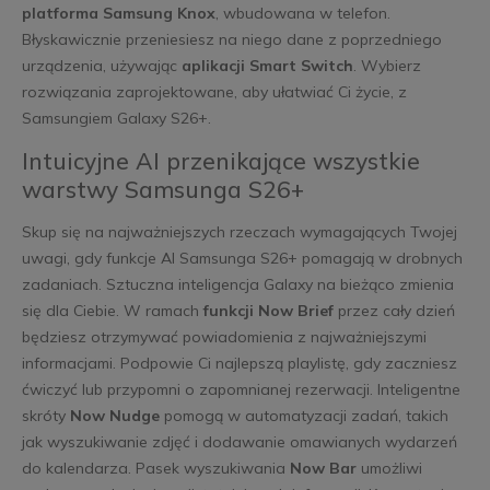
platforma Samsung Knox
, wbudowana w telefon.
Błyskawicznie przeniesiesz na niego dane z poprzedniego
urządzenia, używając
aplikacji Smart Switch
. Wybierz
rozwiązania zaprojektowane, aby ułatwiać Ci życie, z
Samsungiem Galaxy S26+.
Intuicyjne AI przenikające wszystkie
warstwy Samsunga S26+
Skup się na najważniejszych rzeczach wymagających Twojej
uwagi, gdy funkcje AI Samsunga S26+ pomagają w drobnych
zadaniach. Sztuczna inteligencja Galaxy na bieżąco zmienia
się dla Ciebie. W ramach
funkcji Now Brief
przez cały dzień
będziesz otrzymywać powiadomienia z najważniejszymi
informacjami. Podpowie Ci najlepszą playlistę, gdy zaczniesz
ćwiczyć lub przypomni o zapomnianej rezerwacji. Inteligentne
skróty
Now Nudge
pomogą w automatyzacji zadań, takich
jak wyszukiwanie zdjęć i dodawanie omawianych wydarzeń
do kalendarza. Pasek wyszukiwania
Now Bar
umożliwi