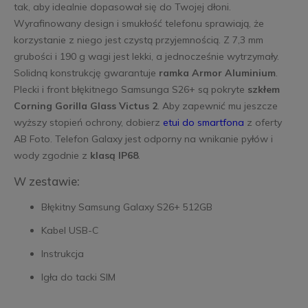
tak, aby idealnie dopasował się do Twojej dłoni.
Wyrafinowany design i smukłość telefonu sprawiają, że
korzystanie z niego jest czystą przyjemnością. Z 7,3 mm
grubości i 190 g wagi jest lekki, a jednocześnie wytrzymały.
Solidną konstrukcję gwarantuje
ramka Armor Aluminium
.
Plecki i front błękitnego Samsunga S26+ są pokryte
szkłem
Corning Gorilla Glass Victus 2
. Aby zapewnić mu jeszcze
wyższy stopień ochrony, dobierz
etui do smartfona
z oferty
AB Foto. Telefon Galaxy jest odporny na wnikanie pyłów i
wody zgodnie z
klasą IP68
.
W zestawie:
Błękitny Samsung Galaxy S26+ 512GB
Kabel USB-C
Instrukcja
Igła do tacki SIM