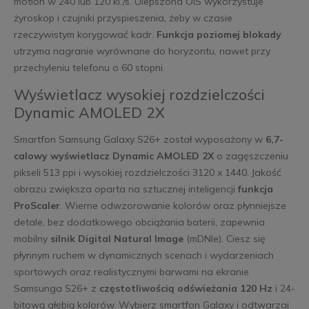
motion w 240 lub 120 kl./s. Ulepszona OIS wykorzystuje
żyroskop i czujniki przyspieszenia, żeby w czasie
rzeczywistym korygować kadr.
Funkcja poziomej blokady
utrzyma nagranie wyrównane do horyzontu, nawet przy
przechyleniu telefonu o 60 stopni.
Wyświetlacz wysokiej rozdzielczości
Dynamic AMOLED 2X
Smartfon Samsung Galaxy S26+ został wyposażony w
6,7-
calowy wyświetlacz Dynamic AMOLED 2X
o zagęszczeniu
pikseli 513 ppi i wysokiej rozdzielczości 3120 x 1440. Jakość
obrazu zwiększa oparta na sztucznej inteligencji
funkcja
ProScaler
. Wierne odwzorowanie kolorów oraz płynniejsze
detale, bez dodatkowego obciążania baterii, zapewnia
mobilny
silnik
Digital Natural Image
(mDNIe). Ciesz się
płynnym ruchem w dynamicznych scenach i wydarzeniach
sportowych oraz realistycznymi barwami na ekranie
Samsunga S26+ z
częstotliwością odświeżania 120 Hz
i 24-
bitową głębią kolorów. Wybierz smartfon Galaxy i odtwarzaj