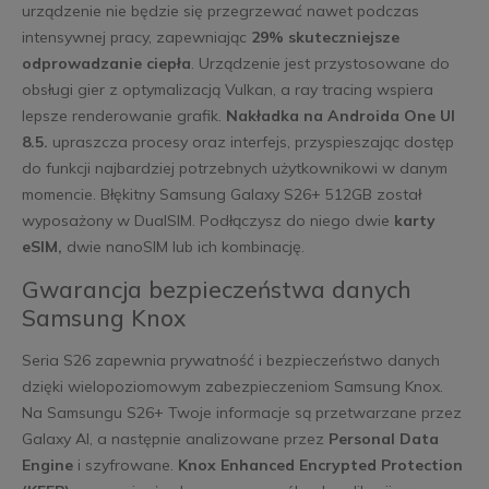
urządzenie nie będzie się przegrzewać nawet podczas
intensywnej pracy, zapewniając
29% skuteczniejsze
odprowadzanie ciepła
. Urządzenie jest przystosowane do
obsługi gier z optymalizacją Vulkan, a ray tracing wspiera
lepsze renderowanie grafik.
Nakładka na Androida One UI
8.5.
upraszcza procesy oraz interfejs, przyspieszając dostęp
do funkcji najbardziej potrzebnych użytkownikowi w danym
momencie. Błękitny Samsung Galaxy S26+ 512GB został
wyposażony w DualSIM. Podłączysz do niego dwie
karty
eSIM,
dwie nanoSIM lub ich kombinację.
Gwarancja bezpieczeństwa danych
Samsung Knox
Seria S26 zapewnia prywatność i bezpieczeństwo danych
dzięki wielopoziomowym zabezpieczeniom Samsung Knox.
Na Samsungu S26+ Twoje informacje są przetwarzane przez
Galaxy AI, a następnie analizowane przez
Personal Data
Engine
i szyfrowane.
Knox Enhanced Encrypted Protection