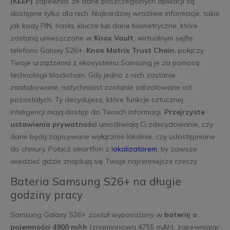
(KEEP)
zapewnia, że dane poszczególnych aplikacji są
dostępne tylko dla nich. Najbardziej wrażliwe informacje, takie
jak kody PIN, hasła, klucze lub dane biometryczne, które
zostaną umieszczone w
Knox Vault
, wirtualnym sejfie
telefonu Galaxy S26+.
Knox Matrix Trust Chain
, połączy
Twoje urządzenia z ekosystemu Samsung je za pomocą
technologii blockchain. Gdy jedno z nich zostanie
zaatakowane, natychmiast zostanie odizolowane od
pozostałych. Ty decydujesz, które funkcje sztucznej
inteligencji mają dostęp do Twoich informacji.
Przejrzyste
ustawienia prywatności
umożliwiają Ci zdecydowanie, czy
dane będą zapisywane wyłącznie lokalnie, czy udostępniane
do chmury. Połącz smartfon z
l
okalizatorem
, by zawsze
wiedzieć gdzie znajdują się Twoje najcenniejsze rzeczy.
Bateria Samsung S26+ na długie
godziny pracy
Samsung Galaxy S26+ został wyposażony w
baterię o
pojemności 4900 mAh
(znamionowa 4755 mAh), zapewniając