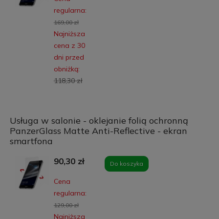
regularna:
169,00 zł
Najniższa
cena z 30
dni przed
obniżką:
118,30 zł
Usługa w salonie - oklejanie folią ochronną
PanzerGlass Matte Anti-Reflective - ekran
smartfona
90,30 zł
Do koszyka
Cena
regularna:
129,00 zł
Najniższa