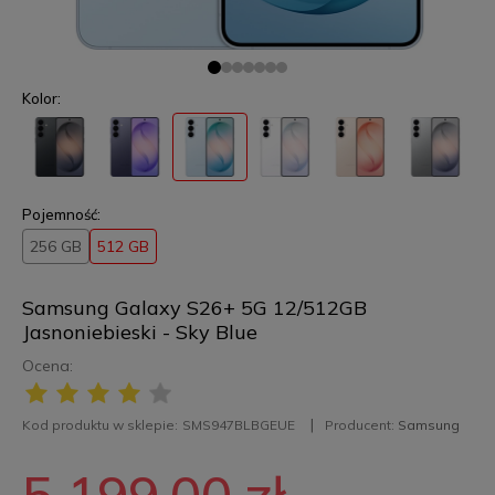
Kolor:
Pojemność:
256 GB
512 GB
Samsung Galaxy S26+ 5G 12/512GB
Jasnoniebieski - Sky Blue
Ocena:
Kod produktu w sklepie:
SMS947BLBGEUE
Producent:
Samsung
5 199,00 zł