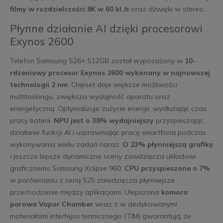
filmy w rozdzielczości 8K w 60 kl./s
oraz dźwięki w stereo.
Płynne działanie AI dzięki procesorowi
Exynos 2600
Telefon Samsung S26+ 512GB został wyposażony w
10-
rdzeniowy procesor Exynos 2600 wykonany w najnowszej
technologii 2 nm
. Chipset daje większe możliwości
multitaskingu, zwiększa wydajność aparatu oraz
energetyczną. Optymalizuje zużycie energii, wydłużając czas
pracy baterii.
NPU jest o 38% wydajniejszy
przyspieszając
działanie funkcji AI i usprawniając pracę smartfona podczas
wykonywania wielu zadań naraz.
O 23% płynniejszą grafikę
i jeszcze lepsze dynamiczne sceny zawdzięcza układowi
graficznemu Samsung Xclipse 960.
CPU przyspieszone o 7%
w porównaniu z serią S25 zawdzięcza płynniejsze
przechodzenie między aplikacjami. Ulepszona
komora
parowa Vapor Chamber
wraz z w dedykowanymi
materiałami interfejsu termicznego (TIM) gwarantują, że