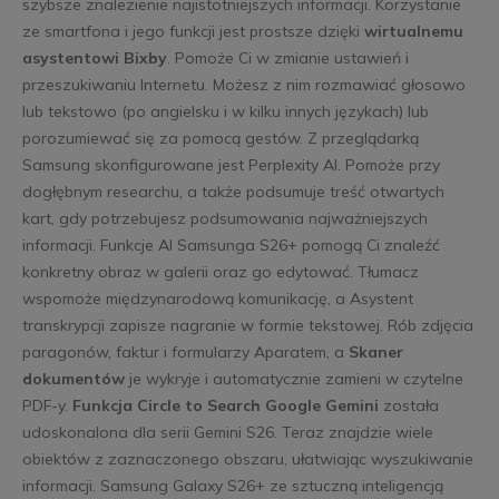
szybsze znalezienie najistotniejszych informacji. Korzystanie
ze smartfona i jego funkcji jest prostsze dzięki
wirtualnemu
asystentowi Bixby
. Pomoże Ci w zmianie ustawień i
przeszukiwaniu Internetu. Możesz z nim rozmawiać głosowo
lub tekstowo (po angielsku i w kilku innych językach) lub
porozumiewać się za pomocą gestów. Z przeglądarką
Samsung skonfigurowane jest Perplexity AI. Pomoże przy
dogłębnym researchu, a także podsumuje treść otwartych
kart, gdy potrzebujesz podsumowania najważniejszych
informacji. Funkcje AI Samsunga S26+ pomogą Ci znaleźć
konkretny obraz w galerii oraz go edytować. Tłumacz
wspomoże międzynarodową komunikację, a Asystent
transkrypcji zapisze nagranie w formie tekstowej. Rób zdjęcia
paragonów, faktur i formularzy Aparatem, a
Skaner
dokumentów
je wykryje i automatycznie zamieni w czytelne
PDF-y.
Funkcja Circle to Search Google Gemini
została
udoskonalona dla serii Gemini S26. Teraz znajdzie wiele
obiektów z zaznaczonego obszaru, ułatwiając wyszukiwanie
informacji. Samsung Galaxy S26+ ze sztuczną inteligencją