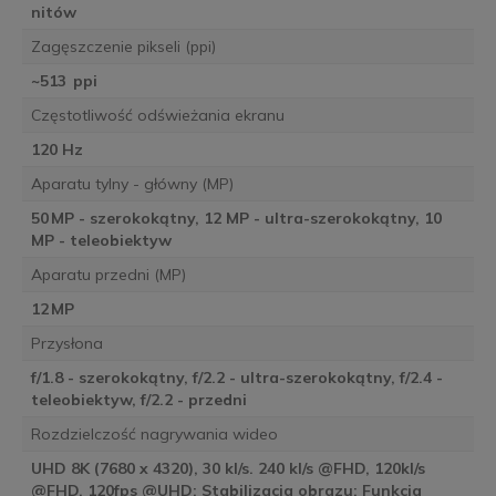
nitów
Zagęszczenie pikseli (ppi)
~513 ppi
Częstotliwość odświeżania ekranu
120 Hz
Aparatu tylny - główny (MP)
50 MP - szerokokątny, 12 MP - ultra-szerokokątny, 10
MP - teleobiektyw
Aparatu przedni (MP)
12 MP
Przysłona
f/1.8 - szerokokątny, f/2.2 - ultra-szerokokątny, f/2.4 -
teleobiektyw, f/2.2 - przedni
Rozdzielczość nagrywania wideo
UHD 8K (7680 x 4320), 30 kl/s. 240 kl/s @FHD, 120kl/s
@FHD, 120fps @UHD; Stabilizacja obrazu: Funkcja