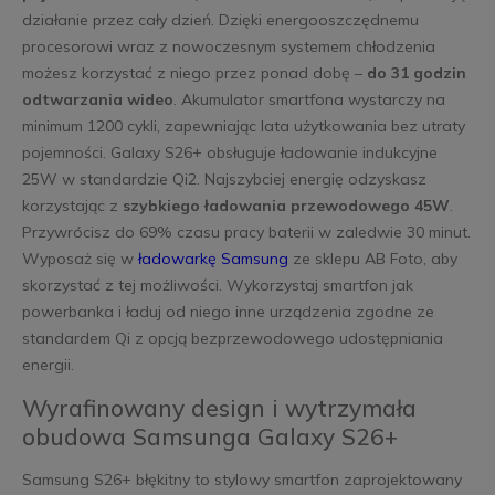
działanie przez cały dzień. Dzięki energooszczędnemu
procesorowi wraz z nowoczesnym systemem chłodzenia
możesz korzystać z niego przez ponad dobę –
do 31 godzin
odtwarzania wideo
. Akumulator smartfona wystarczy na
minimum 1200 cykli, zapewniając lata użytkowania bez utraty
pojemności. Galaxy S26+ obsługuje ładowanie indukcyjne
25W w standardzie Qi2. Najszybciej energię odzyskasz
korzystając z
szybkiego ładowania przewodowego 45W
.
Przywrócisz do 69% czasu pracy baterii w zaledwie 30 minut.
Wyposaż się w
ładowarkę Samsung
ze sklepu AB Foto, aby
skorzystać z tej możliwości. Wykorzystaj smartfon jak
powerbanka i ładuj od niego inne urządzenia zgodne ze
standardem Qi z opcją bezprzewodowego udostępniania
energii.
Wyrafinowany design i wytrzymała
obudowa Samsunga Galaxy S26+
Samsung S26+ błękitny to stylowy smartfon zaprojektowany