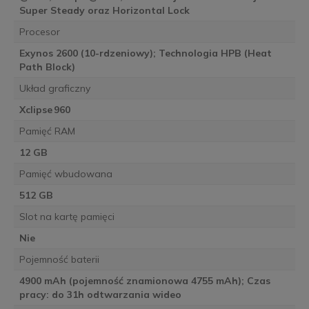
Super Steady oraz Horizontal Lock
Procesor
Exynos 2600 (10-rdzeniowy); Technologia HPB (Heat
Path Block)
Układ graficzny
Xclipse 960
Pamięć RAM
12 GB
Pamięć wbudowana
512 GB
Slot na kartę pamięci
Nie
Pojemność baterii
4900 mAh (pojemność znamionowa 4755 mAh); Czas
pracy: do 31h odtwarzania wideo