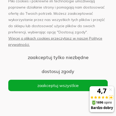
Pliki cookies i pokrewne im technologie umożliwiają
Do koszyka
77,00 zł
poprawne działanie strony i pomagają nam dostosować
ofertę do Twoich potrzeb. Możesz zaakceptować
wykorzystanie przez nas wszystkich tych plików i przejść
do sklepu lub dostosować użycie plików do swoich
preferencji, wybierając opcję "Dostosuj zgody".
Szkło hartowane UNIQ Optix Vivid do Samsung
Więcej o plikach cookies przeczytasz w naszej Polityce
Galaxy S26+
prywatności.
Do koszyka
64,00 zł
zaakceptuj tylko niezbędne
dostosuj zgody
Kable
zaakceptuj wszystkie
Economy kabel USB-C Power Delivery PD 80 W
1 m biały