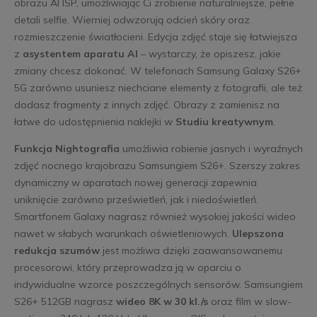
obrazu AI ISP, umożliwiając Ci zrobienie naturalniejsze, pełne
detali selfie. Wierniej odwzorują odcień skóry oraz
rozmieszczenie światłocieni. Edycja zdjęć staje się łatwiejsza
z
asystentem aparatu AI
– wystarczy, że opiszesz, jakie
zmiany chcesz dokonać. W telefonach Samsung Galaxy S26+
5G zarówno usuniesz niechciane elementy z fotografii, ale też
dodasz fragmenty z innych zdjęć. Obrazy z zamienisz na
łatwe do udostępnienia naklejki w
Studiu kreatywnym
.
Funkcja Nightografia
umożliwia robienie jasnych i wyraźnych
zdjęć nocnego krajobrazu Samsungiem S26+. Szerszy zakres
dynamiczny w aparatach nowej generacji zapewnia
uniknięcie zarówno prześwietleń, jak i niedoświetleń.
Smartfonem Galaxy nagrasz również wysokiej jakości wideo
nawet w słabych warunkach oświetleniowych.
Ulepszona
redukcja szumów
jest możliwa dzięki zaawansowanemu
procesorowi, który przeprowadza ją w oparciu o
indywidualne wzorce poszczególnych sensorów. Samsungiem
S26+ 512GB nagrasz
wideo 8K w 30 kl./s
oraz film w slow-