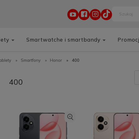
lety
Smartwatche i smartbandy
Promoc
tablety
»
Smartfony
»
Honor
»
400
400