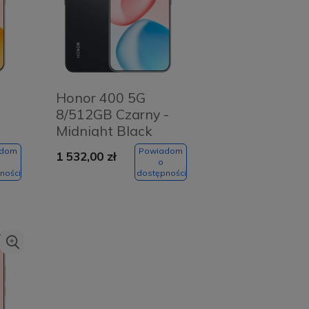
Honor 400 5G
8/512GB Czarny -
Midnight Black
adom
Powiadom
1 532,00 zł
o
ności
dostępności