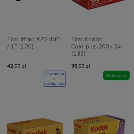
Film Ilford XP2 400
Film Kodak
/ 15 (120)
Colorplus 200 / 24
(135)
42,00 zł
36,00 zł
Powiadom
Do koszyka
o
dostępności