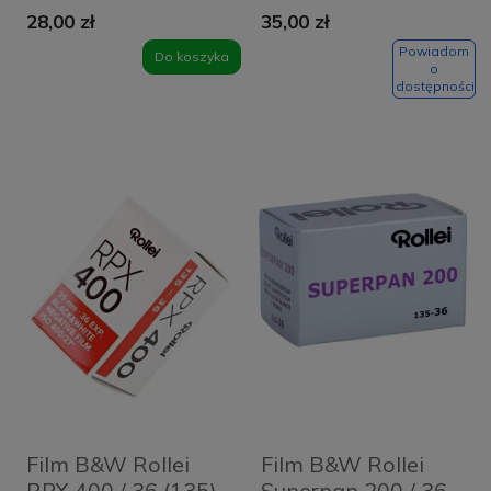
28,00 zł
35,00 zł
Powiadom
Do koszyka
o
dostępności
Film B&W Rollei
Film B&W Rollei
RPX 400 / 36 (135)
Superpan 200 / 36