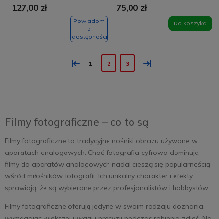
127,00 zł
75,00 zł
Powiadom
Do koszyka
o
dostępności
«
»
1
2
3
Filmy fotograficzne – co to są
Filmy fotograficzne to tradycyjne nośniki obrazu używane w
aparatach analogowych. Choć fotografia cyfrowa dominuje,
filmy do aparatów analogowych nadal cieszą się popularnością
wśród miłośników fotografii. Ich unikalny charakter i efekty
sprawiają, że są wybierane przez profesjonalistów i hobbystów.
Filmy fotograficzne oferują jedyne w swoim rodzaju doznania,
wymagając większej uwagi i precyzji podczas robienia zdjęć. Na