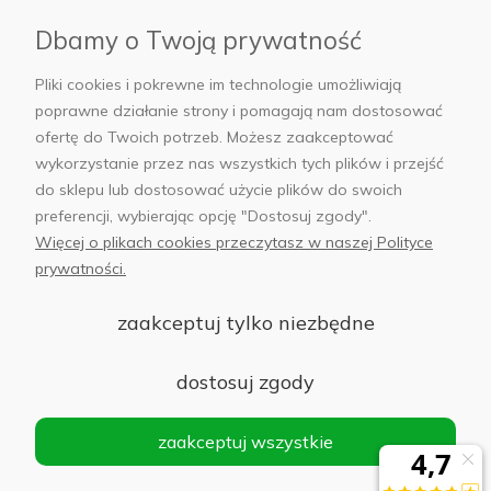
Płatności i dostawa
Dbamy o Twoją prywatność
AB Foto
Pliki cookies i pokrewne im technologie umożliwiają
poprawne działanie strony i pomagają nam dostosować
ofertę do Twoich potrzeb. Możesz zaakceptować
wykorzystanie przez nas wszystkich tych plików i przejść
sklep@abfoto.pl
do sklepu lub dostosować użycie plików do swoich
preferencji, wybierając opcję "Dostosuj zgody".
+48 797 971 275
Więcej o plikach cookies przeczytasz w naszej Polityce
prywatności.
zaakceptuj tylko niezbędne
© 2025 Wszelkie prawa zastrzeżone. Serwis własnością:
AB FOTO
dostosuj zgody
Sp. z o.o.
Siedziba: 02-486 WARSZAWA, Al. Jerozolimskie 176, NIP
zaakceptuj wszystkie
1132646403 KRS nr 0000271999
.