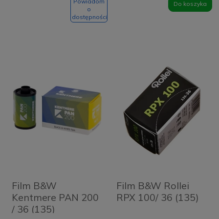
Powiadom
Do koszyka
o
dostępności
Film B&W
Film B&W Rollei
Kentmere PAN 200
RPX 100/ 36 (135)
/ 36 (135)