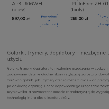
Air3 UI06WH
IPL InFace ZH-0
(biały)
(biały)
Powiadom
Powi
897,00 zł
265,00 zł
o
o
dostępności
dostęp
Golarki, trymery, depilatory
–
niezbędne 
użyciu
Golarki, trymery, depilatory to niezbędne urządzenia w codzienn
zachowanie idealnie gładkiej skóry i stylizację zarostu w dowo
zarówno golarki, jak i trymery oferują różne funkcje – od precyz
po dokładną depilację. Dobór odpowiedniego urządzenia zale
użytkownika, a nowoczesne modele charakteryzują się wygo
technologią, która dba o komfort skóry.