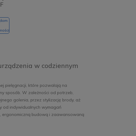
1F
adom
ności
urządzenia w codziennym
ej pielęgnacji, które pozwalają na
lny sposób. W zależności od potrzeb,
yjnego golenia, przez stylizację brody, aż
ży od indywidualnych wymagań
dą, ergonomiczną budową i zaawansowaną