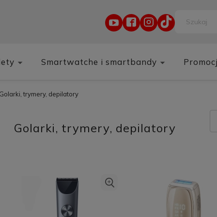
lety
Smartwatche i smartbandy
Promoc
Golarki, trymery, depilatory
Golarki, trymery, depilatory