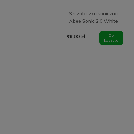
Szczoteczka soniczna
Abee Sonic 2.0 White
96,00 zł
Do
129,00 zł
koszyka