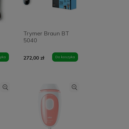
Trymer Braun BT
5040
yka
272,00 zł
Do koszyka