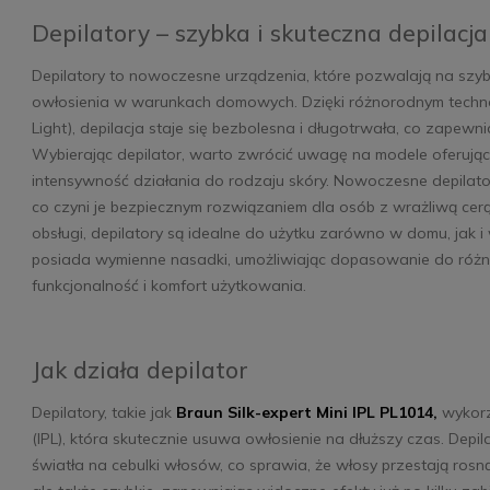
Depilatory – szybka i skuteczna depilacja
Szczoteczka soniczna
Irygator do zębów Abee
Abee Sonic ST White
Sonic Water Floss STW
Depilatory to nowoczesne urządzenia, które pozwalają na szyb
owłosienia w warunkach domowych. Dzięki różnorodnym technolo
Light), depilacja staje się bezbolesna i długotrwała, co zapewn
134,00 zł
Do
104,00 zł
Do
1
179,00 zł
139,00 zł
16
koszyka
koszyka
Wybierając depilator, warto zwrócić uwagę na modele oferując
intensywność działania do rodzaju skóry. Nowoczesne depilator
co czyni je bezpiecznym rozwiązaniem dla osób z wrażliwą cerą
obsługi, depilatory są idealne do użytku zarówno w domu, jak 
posiada wymienne nasadki, umożliwiając dopasowanie do różnych
funkcjonalność i komfort użytkowania.
Jak działa depilator
Depilatory, takie jak
Braun Silk-expert Mini IPL PL1014
,
wykorz
(IPL), która skutecznie usuwa owłosienie na dłuższy czas. Depi
światła na cebulki włosów, co sprawia, że włosy przestają rosną