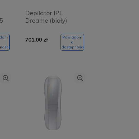
Depilator IPL
5
Dreame (biały)
adom
Powiadom
701,00 zł
o
ności
dostępności