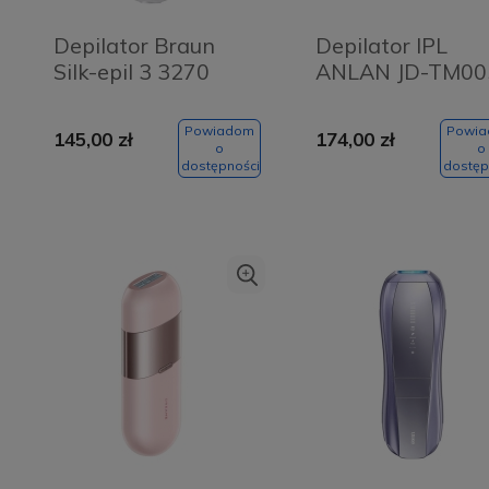
Depilator Braun
Depilator IPL
Silk-epil 3 3270
ANLAN JD-TM00
Powiadom
Powi
145,00 zł
174,00 zł
o
o
dostępności
dostęp