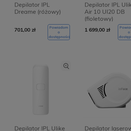
Depilator IPL
Depilator IPL Uli
Dreame (różowy)
Air 10 UI20 DB
(fioletowy)
Powiadom
Powi
701,00 zł
1 699,00 zł
o
o
dostępności
dostęp
Depilator IPL Ulike
Depilator lasero