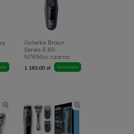
wy
Golarka Braun
Series 6 60-
N7650cc czarna
yka
1 163,00 zł
Do koszyka