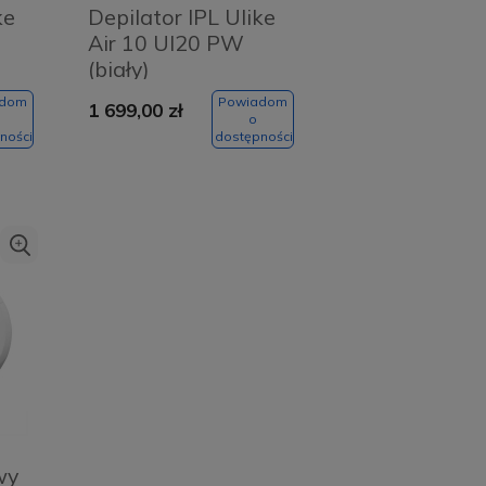
ke
Depilator IPL Ulike
Air 10 UI20 PW
(biały)
adom
Powiadom
1 699,00 zł
o
ności
dostępności
wy