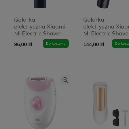
Golarka
Golarka
elektryczna Xiaomi
elektryczna Xiao
Mi Electric Shaver
Mi Electric Shave
S101 Granatowa -
S301 Czarna -
96,00 zł
Do koszyka
144,00 zł
Do kosz
Navy
Black