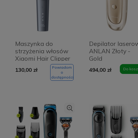
Maszynka do
Depilator lasero
strzyżenia włosów
ANLAN Złoty -
Xiaomi Hair Clipper
Gold
2 Szara - Grey
Powiadom
130,00 zł
494,00 zł
Do kosz
o
dostępności