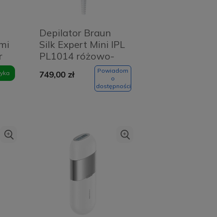
Depilator Braun
mi
Silk Expert Mini IPL
r
PL1014 różowo-
biały
Powiadom
yka
749,00 zł
o
dostępności