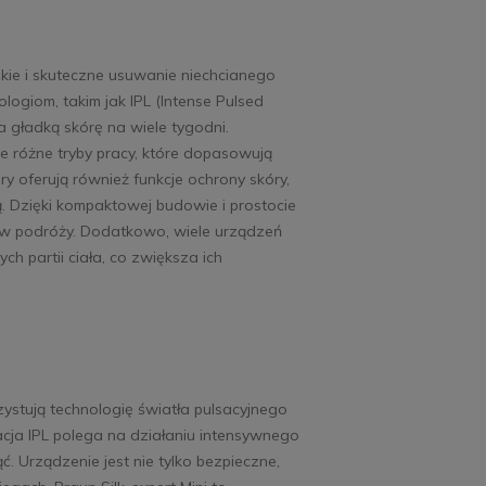
Szczoteczka soniczna
Abee Sonic ST Ultra
kie i skuteczne usuwanie niechcianego
giom, takim jak IPL (Intense Pulsed
Black
ia gładką skórę na wiele tygodni.
26,00 zł
Do
9,00 zł
koszyka
e różne tryby pracy, które dopasowują
y oferują również funkcje ochrony skóry,
. Dzięki kompaktowej budowie i prostocie
i w podróży. Dodatkowo, wiele urządzeń
 partii ciała, co zwiększa ich
ystują technologię światła pulsacyjnego
lacja IPL polega na działaniu intensywnego
ć. Urządzenie jest nie tylko bezpieczne,