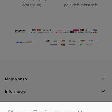
Warszawą
polskich miastach
Moje konto
Informacje
Płatności i dostawa