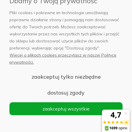
Dbamy o Twoją prywatność
AB Foto
Pliki cookies i pokrewne im technologie umożliwiają
poprawne działanie strony i pomagają nam dostosować
ofertę do Twoich potrzeb. Możesz zaakceptować
wykorzystanie przez nas wszystkich tych plików i przejść
sklep@abfoto.pl
do sklepu lub dostosować użycie plików do swoich
preferencji, wybierając opcję "Dostosuj zgody".
+48 797 971 275
Więcej o plikach cookies przeczytasz w naszej Polityce
prywatności.
zaakceptuj tylko niezbędne
© 2025 Wszelkie prawa zastrzeżone. Serwis własnością:
AB FOTO
dostosuj zgody
Sp. z o.o.
Siedziba: 02-486 WARSZAWA, Al. Jerozolimskie 176, NIP
zaakceptuj wszystkie
1132646403 KRS nr 0000271999
.
'