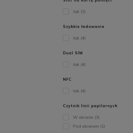
Slot na kartę pamięci
tak
(3)
Szybkie ładowanie
tak
(4)
Dual SIM
tak
(4)
NFC
tak
(4)
Czytnik linii papilarnych
W ekranie
(3)
Pod ekranem
(1)