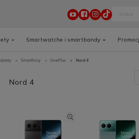
lety
Smartwatche i smartbandy
Promoc
tablety
»
Smartfony
»
OnePlus
»
Nord 4
Nord 4