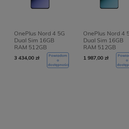
OnePlus Nord 4 5G
OnePlus Nord 4 
Dual Sim 16GB
Dual Sim 16GB
RAM 512GB
RAM 512GB
Czarny - Obsidian
Zielony - Oasis
Powiadom
Powi
3 434,00 zł
1 987,00 zł
Midnight
Green
o
o
dostępności
dostęp