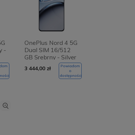
5G
OnePlus Nord 4 5G
y -
Dual SIM 16/512
GB Srebrny - Silver
adom
Powiadom
3 444,00 zł
o
ności
dostępności