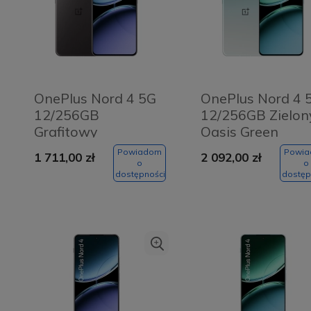
OnePlus Nord 4 5G
OnePlus Nord 4 
12/256GB
12/256GB Zielon
Grafitowy
Oasis Green
Grafitowy -
Powiadom
Powi
1 711,00 zł
2 092,00 zł
Obsidian Midnight
o
o
dostępności
dostęp