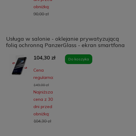
obniżką:
90,00 zł
Usługa w salonie - oklejanie prywatyzującą
folią ochronną PanzerGlass - ekran smartfona
104,30 zł
Do koszyka
Cena
regularna:
149,00 zł
Najniższa
cena z 30
dni przed
obniżką:
104,30 zł