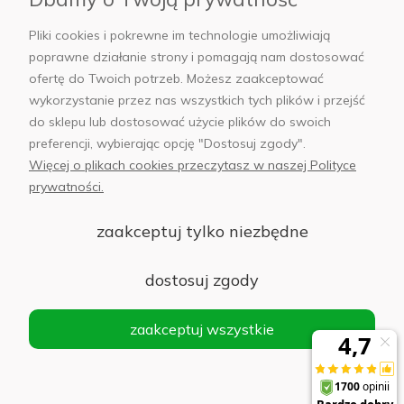
AB Foto
Pliki cookies i pokrewne im technologie umożliwiają
poprawne działanie strony i pomagają nam dostosować
ofertę do Twoich potrzeb. Możesz zaakceptować
wykorzystanie przez nas wszystkich tych plików i przejść
sklep@abfoto.pl
do sklepu lub dostosować użycie plików do swoich
preferencji, wybierając opcję "Dostosuj zgody".
+48 797 971 275
Więcej o plikach cookies przeczytasz w naszej Polityce
prywatności.
zaakceptuj tylko niezbędne
© 2025 Wszelkie prawa zastrzeżone. Serwis własnością:
AB FOTO
dostosuj zgody
Sp. z o.o.
Siedziba: 02-486 WARSZAWA, Al. Jerozolimskie 176, NIP
zaakceptuj wszystkie
1132646403 KRS nr 0000271999
.
'