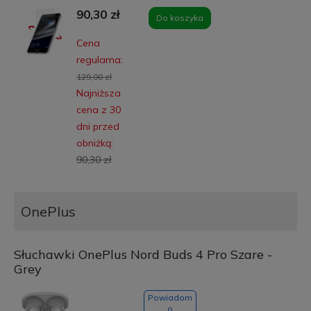
90,30 zł
Do koszyka
Cena
regularna:
129,00 zł
Najniższa
cena z 30
dni przed
obniżką:
90,30 zł
OnePlus
Słuchawki OnePlus Nord Buds 4 Pro Szare -
Grey
Powiadom
o