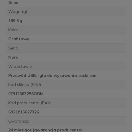
8 mm
Waga (g)
199,5 g
Kolor
Grafitowy
Seria
Nord
W zestawie
Przewód USB, igła do wysuwania tacki sim
Kod sklepu (SKU)
CPH2663256OBM
Kod producenta (EAN)
6921815627326
Gwarancja
24 miesiące (gwarancja producenta)