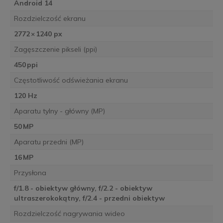
Android 14
Rozdzielczość ekranu
2772 × 1240 px
Zagęszczenie pikseli (ppi)
450 ppi
Częstotliwość odświeżania ekranu
120 Hz
Aparatu tylny - główny (MP)
50 MP
Aparatu przedni (MP)
16 MP
Przysłona
f/1.8 - obiektyw główny, f/2.2 - obiektyw
ultraszerokokątny, f/2.4 - przedni obiektyw
Rozdzielczość nagrywania wideo