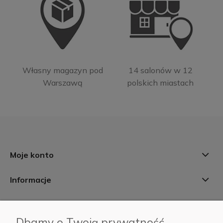
Własny magazyn pod
14 salonów w 12
Warszawą
polskich miastach
Moje konto
Informacje
Płatności i dostawa
Dbamy o Twoją prywatność