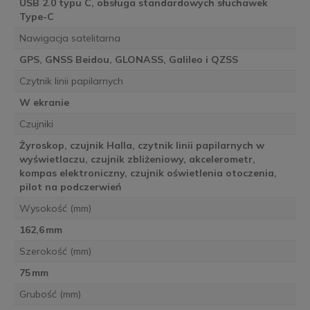
USB 2.0 typu C, obsługa standardowych słuchawek
Type-C
Nawigacja satelitarna
GPS, GNSS Beidou, GLONASS, Galileo i QZSS
Czytnik linii papilarnych
W ekranie
Czujniki
Żyroskop, czujnik Halla, czytnik linii papilarnych w
wyświetlaczu, czujnik zbliżeniowy, akcelerometr,
kompas elektroniczny, czujnik oświetlenia otoczenia,
pilot na podczerwień
Wysokość (mm)
162,6 mm
Szerokość (mm)
75 mm
Grubość (mm)