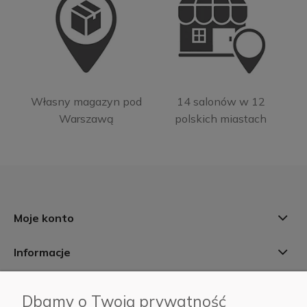
Własny magazyn pod
14 salonów w 12
Warszawą
polskich miastach
Moje konto
Informacje
Płatności i dostawa
Dbamy o Twoją prywatność