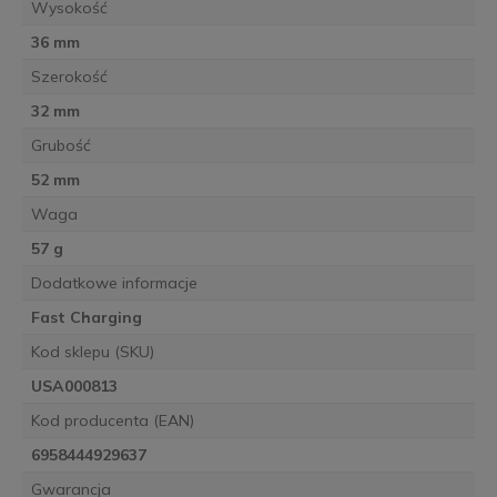
Wysokość
36 mm
Szerokość
32 mm
Grubość
52 mm
Waga
57 g
Dodatkowe informacje
Fast Charging
Kod sklepu (SKU)
USA000813
Kod producenta (EAN)
6958444929637
Gwarancja