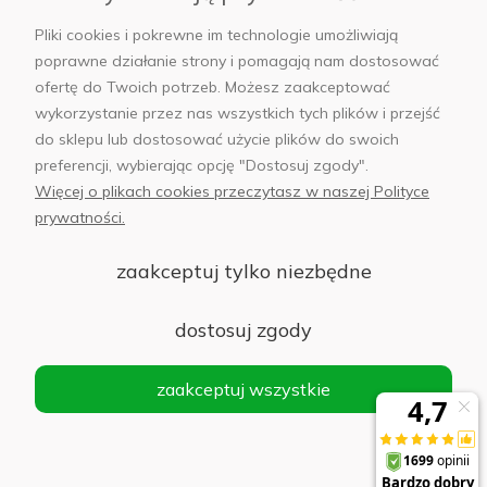
AB Foto
Pliki cookies i pokrewne im technologie umożliwiają
poprawne działanie strony i pomagają nam dostosować
ofertę do Twoich potrzeb. Możesz zaakceptować
wykorzystanie przez nas wszystkich tych plików i przejść
sklep@abfoto.pl
do sklepu lub dostosować użycie plików do swoich
preferencji, wybierając opcję "Dostosuj zgody".
+48 797 971 275
Więcej o plikach cookies przeczytasz w naszej Polityce
prywatności.
zaakceptuj tylko niezbędne
dostosuj zgody
© 2025 Wszelkie prawa zastrzeżone. Serwis własnością:
AB FOTO
Sp. z o.o.
Siedziba: 02-486 WARSZAWA, Al. Jerozolimskie 176, NIP
zaakceptuj wszystkie
1132646403 KRS nr 0000271999
.
'