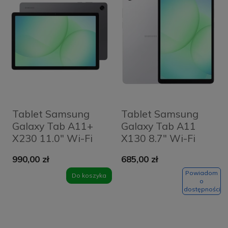
Tablet Samsung
Tablet Samsung
Galaxy Tab A11+
Galaxy Tab A11
X230 11.0" Wi-Fi
X130 8.7" Wi-Fi
6/128 GB Szary -
4/64GB Srebrny -
990,00 zł
685,00 zł
Grey
Silver
Powiadom
Do koszyka
o
dostępności