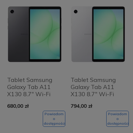
Tablet Samsung
Tablet Samsung
Galaxy Tab A11
Galaxy Tab A11
X130 8.7" Wi-Fi
X130 8.7" Wi-Fi
4/64GB Szary -
8/128GB Srebrny -
680,00 zł
794,00 zł
Grey
Silver
Powiadom
Powiadom
o
o
dostępności
dostępności