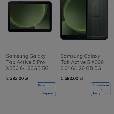
Samsung Galaxy
Samsung Galaxy
Tab Active 5 Pro
Tab Active 5 X306
X356 6/128GB 5G
8.0" 6/128 GB 5G
Enterprise Edition
Enterprise Edition
2 393,00 zł
1 690,00 zł
Zielony - Green
Zielony - Green
Powiadom
Powiadom
o
o
dostępności
dostępności