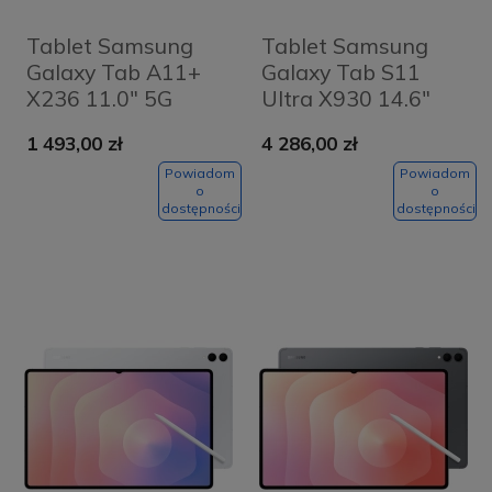
Tablet Samsung
Tablet Samsung
Galaxy Tab A11+
Galaxy Tab S11
X236 11.0" 5G
Ultra X930 14.6"
8/256 GB Szary -
Wi-Fi 12/256GB
1 493,00 zł
4 286,00 zł
Grey
Srebrny - Silver
Powiadom
Powiadom
o
o
dostępności
dostępności