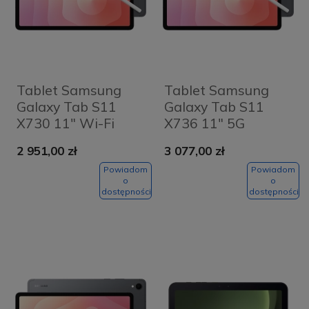
Tablet Samsung
Tablet Samsung
Galaxy Tab S11
Galaxy Tab S11
X730 11" Wi-Fi
X736 11" 5G
12/128GB Szary -
12/128GB Szary -
2 951,00 zł
3 077,00 zł
Grey
Grey
Powiadom
Powiadom
o
o
dostępności
dostępności