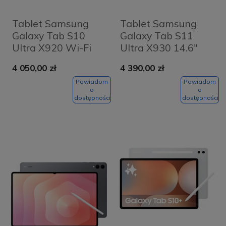
Tablet Samsung
Tablet Samsung
Galaxy Tab S10
Galaxy Tab S11
Ultra X920 Wi-Fi
Ultra X930 14.6"
14.6" 12/512GB S-
Wi-Fi 12/256GB
4 050,00 zł
4 390,00 zł
Pen Srebrny - Silver
Szary - Grey
Powiadom
Powiadom
o
o
dostępności
dostępności