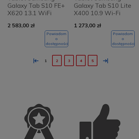
Galaxy Tab S10 FE+
Galaxy Tab S10 Lite
X620 13.1 WiFi
X400 10.9 Wi-Fi
8/128GB S-Pen
6/128GB S-Pen
2 583,00 zł
1 273,00 zł
Grafitowy -
Szary - Grey
Graphite
Powiadom
Powiadom
o
o
dostępności
dostępności
«
»
1
2
3
4
5