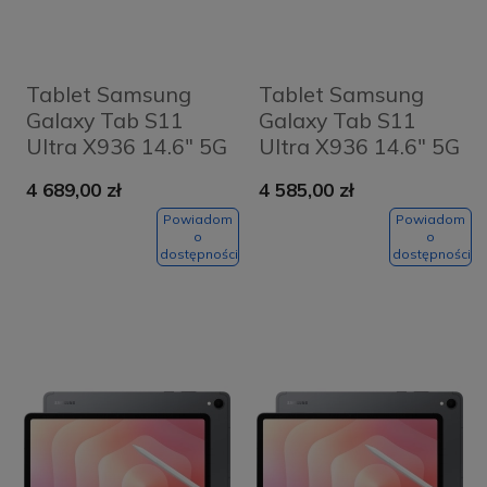
Tablet Samsung
Tablet Samsung
Galaxy Tab S11
Galaxy Tab S11
Ultra X936 14.6" 5G
Ultra X936 14.6" 5G
12/256GB Srebrny -
12/256GB Szary -
4 689,00 zł
4 585,00 zł
Silver
Grey
Powiadom
Powiadom
o
o
dostępności
dostępności