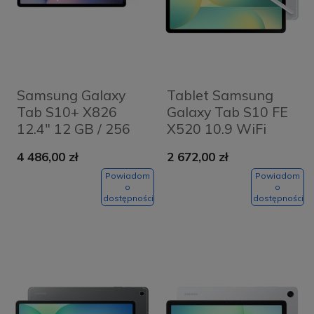
Samsung Galaxy
Tablet Samsung
Tab S10+ X826
Galaxy Tab S10 FE
12.4" 12 GB / 256
X520 10.9 WiFi
GB / 5G / rysik S-
8/128GB S-Pen
4 486,00 zł
2 672,00 zł
Pen / Moonstone
Srebrny - Silver
Gray
Powiadom
Powiadom
o
o
dostępności
dostępności