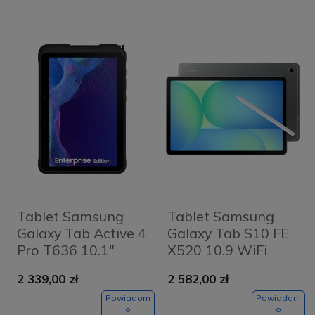
Tablet Samsung
Tablet Samsung
Galaxy Tab Active 4
Galaxy Tab S10 FE
Pro T636 10.1"
X520 10.9 WiFi
6/128 GB 5G
12/256GB S-Pen
2 339,00 zł
2 582,00 zł
Enterprise Edition
Grafitowy -
Czarny - Black
Graphite
Powiadom
Powiadom
o
o