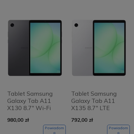
Tablet Samsung
Tablet Samsung
Galaxy Tab A11
Galaxy Tab A11
X130 8.7" Wi-Fi
X135 8.7" LTE
8/128GB Szary -
4/64GB Srebrny -
980,00 zł
792,00 zł
Grey
Silver
Powiadom
Powiadom
o
o