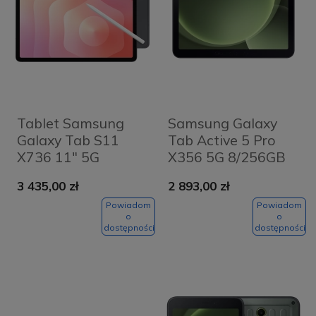
Tablet Samsung
Samsung Galaxy
Galaxy Tab S11
Tab Active 5 Pro
X736 11" 5G
X356 5G 8/256GB
12/256GB Szary -
5G Enterprise
3 435,00 zł
2 893,00 zł
Grey
Edition Zielony -
Green
Powiadom
Powiadom
o
o
dostępności
dostępności