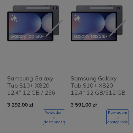
Samsung Galaxy
Samsung Galaxy
Tab S10+ X820
Tab S10+ X820
12.4" 12 GB / 256
12.4" 12 GB/512 GB
GB / Wi-Fi / rysik S-
Wi-Fi rysik S-Pen
3 292,00 zł
3 591,00 zł
Pen / Moonstone
Grafitowy -
Gray
Moonstone Gray
Powiadom
Powiadom
o
o
dostępności
dostępności