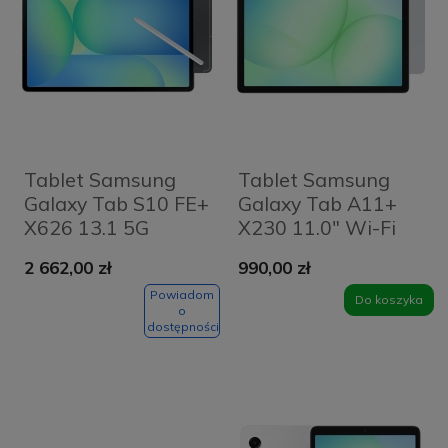
Tablet Samsung
Tablet Samsung
Galaxy Tab S10 FE+
Galaxy Tab A11+
X626 13.1 5G
X230 11.0" Wi-Fi
8/128GB S-Pen
6/128 GB Srebrny -
2 662,00 zł
990,00 zł
Grafitowy -
Silver
Graphite
Powiadom
Do koszyka
o
dostępności