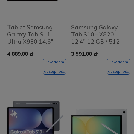
Tablet Samsung
Samsung Galaxy
Galaxy Tab S11
Tab S10+ X820
Ultra X930 14.6"
12.4" 12 GB / 512
Wi-Fi 12/512GB
GB / Wi-Fi / rysik S-
4 889,00 zł
3 591,00 zł
Szary - Grey
Pen / Silver
Powiadom
Powiadom
o
o
dostępności
dostępności