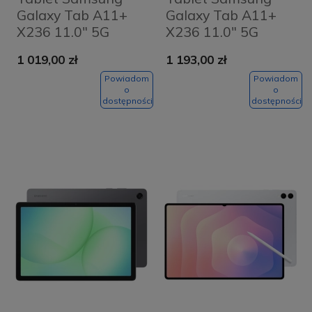
Galaxy Tab A11+
Galaxy Tab A11+
X236 11.0" 5G
X236 11.0" 5G
6/128 GB Srebrny -
6/128 GB Szary -
1 019,00 zł
1 193,00 zł
Silver
Grey
Powiadom
Powiadom
o
o
dostępności
dostępności