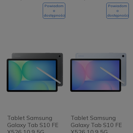
Grafitowy -
Jasnoniebieski -
Graphite
Light blue
Powiadom
Powiadom
o
o
dostępności
dostępności
Tablet Samsung
Tablet Samsung
Galaxy Tab S10 FE
Galaxy Tab S10 FE
X526 10.9 5G
X526 10.9 5G