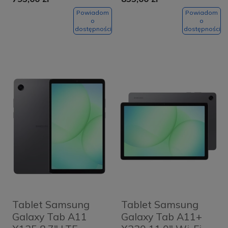
Grey
Silver
Powiadom
Powiadom
o
o
dostępności
dostępności
Tablet Samsung
Tablet Samsung
Galaxy Tab A11
Galaxy Tab A11+