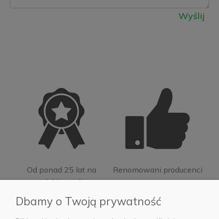
Wyślij
Od ponad 25 lat na
Renomowani producenci
polskim rynku
Dbamy o Twoją prywatność