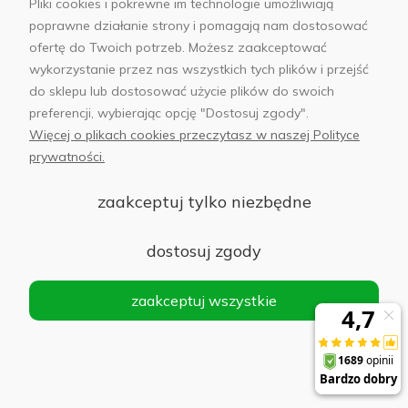
Pliki cookies i pokrewne im technologie umożliwiają
poprawne działanie strony i pomagają nam dostosować
ofertę do Twoich potrzeb. Możesz zaakceptować
wykorzystanie przez nas wszystkich tych plików i przejść
do sklepu lub dostosować użycie plików do swoich
preferencji, wybierając opcję "Dostosuj zgody".
Ekspercka pomoc na
Bezpieczne transakcje
Więcej o plikach cookies przeczytasz w naszej Polityce
każdym kroku
on-line
prywatności.
zaakceptuj tylko niezbędne
dostosuj zgody
zaakceptuj wszystkie
Własny magazyn pod
14 salonów w 12
Warszawą
polskich miastach