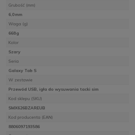
Grubość (mm)
6,0 mm
Waga (g)
668 g
Kolor
Szary
Seria
Galaxy Tab S
W zestawie
Przewód USB, igła do wysuwania tacki sim
Kod sklepu (SKU)
SMX626BZAREUB
Kod producenta (EAN)
8806097193586