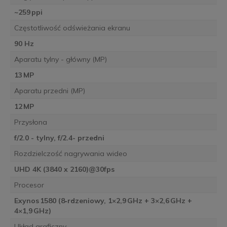
~259 ppi
Częstotliwość odświeżania ekranu
90 Hz
Aparatu tylny - główny (MP)
13 MP
Aparatu przedni (MP)
12 MP
Przysłona
f/2.0 - tylny, f/2.4- przedni
Rozdzielczość nagrywania wideo
UHD 4K (3840 x 2160)@30fps
Procesor
Exynos 1580 (8‑rdzeniowy, 1×2,9 GHz + 3×2,6 GHz +
4×1,9 GHz)
Układ graficzny