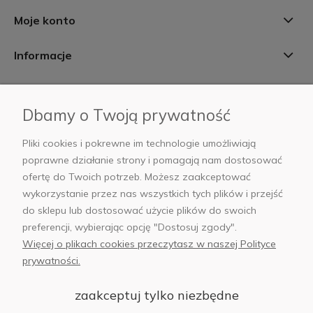
Moje konto
Informacje
Płatności i dostawa
Dbamy o Twoją prywatność
AB Foto
Pliki cookies i pokrewne im technologie umożliwiają
poprawne działanie strony i pomagają nam dostosować
ofertę do Twoich potrzeb. Możesz zaakceptować
wykorzystanie przez nas wszystkich tych plików i przejść
sklep@abfoto.pl
do sklepu lub dostosować użycie plików do swoich
preferencji, wybierając opcję "Dostosuj zgody".
+48 797 971 275
Więcej o plikach cookies przeczytasz w naszej Polityce
prywatności.
zaakceptuj tylko niezbędne