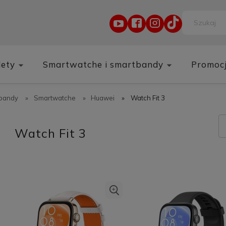
lety
Smartwatche i smartbandy
Promoc
tbandy
»
Smartwatche
»
Huawei
»
Watch Fit 3
Watch Fit 3