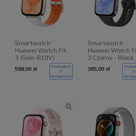
Smartwatch
Smartwatch
Huawei Watch Fit
Huawei Watch Fi
3 (Solo-B19V)
3 Czarny - Black
Biały - White
Powiadom
Powi
598,00 zł
365,00 zł
leather
o
o
dostępności
dostęp