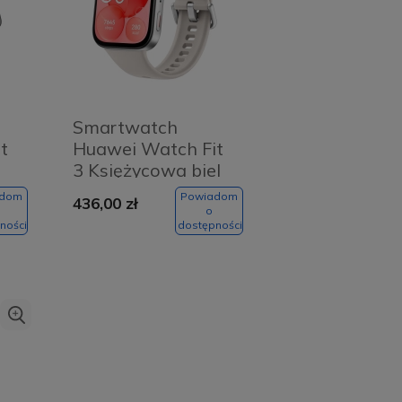
Smartwatch
t
Huawei Watch Fit
3 Księżycowa biel
adom
Powiadom
436,00 zł
o
ności
dostępności