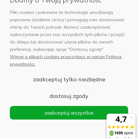
AB Foto
Pliki cookies i pokrewne im technologie umożliwiają
poprawne działanie strony i pomagają nam dostosować
ofertę do Twoich potrzeb. Możesz zaakceptować
wykorzystanie przez nas wszystkich tych plików i przejść
sklep@abfoto.pl
do sklepu lub dostosować użycie plików do swoich
preferencji, wybierając opcję "Dostosuj zgody".
+48 797 971 275
Więcej o plikach cookies przeczytasz w naszej Polityce
prywatności.
zaakceptuj tylko niezbędne
© 2025 Wszelkie prawa zastrzeżone. Serwis własnością:
AB FOTO
dostosuj zgody
Sp. z o.o.
Siedziba: 02-486 WARSZAWA, Al. Jerozolimskie 176, NIP
zaakceptuj wszystkie
1132646403 KRS nr 0000271999
.
'