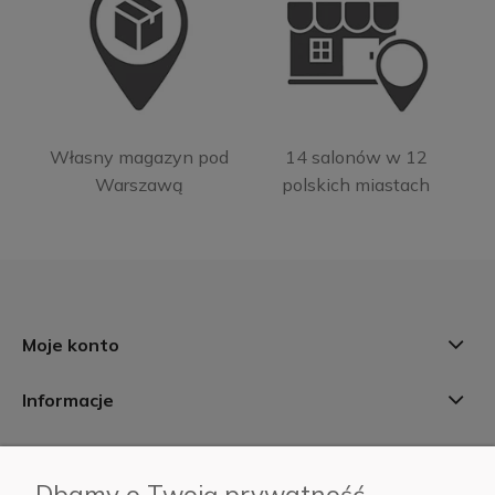
Własny magazyn pod
14 salonów w 12
Warszawą
polskich miastach
Moje konto
Informacje
Płatności i dostawa
Dbamy o Twoją prywatność